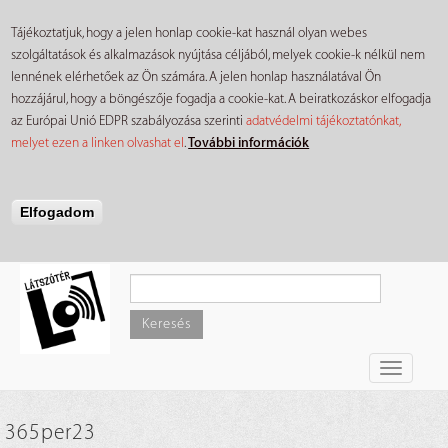
Tájékoztatjuk, hogy a jelen honlap cookie-kat használ olyan webes
szolgáltatások és alkalmazások nyújtása céljából, melyek cookie-k nélkül nem
lennének elérhetőek az Ön számára. A jelen honlap használatával Ön
hozzájárul, hogy a böngészője fogadja a cookie-kat. A beiratkozáskor elfogadja
az Európai Unió EDPR szabályozása szerinti
adatvédelmi tájékoztatónkat,
melyet ezen a linken olvashat el
.
További információk
Elfogadom
Ugrás
a
tartalomra
Keresés
Toggle
navigati
365per23