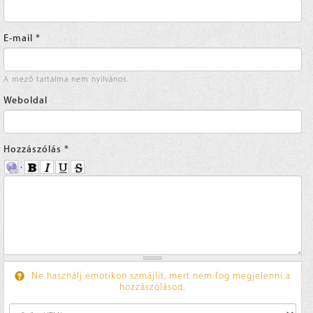
E-mail
*
A mező tartalma nem nyilvános.
Weboldal
Hozzászólás
*
Ne használj emotikon szmájlit, mert nem fog megjelenni a
hozzászólásod.