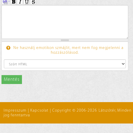
Ne használj emotikon szmájlit, mert nem fog megjelenni a
hozzászólásod.
Mentés
Impresszum
|
Kapcsolat
|
Copyright © 2006-2026 Látszótér, Minden
jog fenntartva