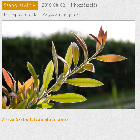
Szabó István
2016. 08. 02.
1 hozzászólás
365 napos projekt
,
Pályázati megoldás
Vissza Szabó István albumához