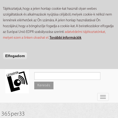
Tájékoztatjuk, hogy a jelen honlap cookie-kat használ olyan webes
szolgáltatások és alkalmazások nyújtása céljából, melyek cookie-k nélkül nem
lennének elérhetőek az Ön számára. A jelen honlap használatával Ön
hozzájárul, hogy a böngészője fogadja a cookie-kat. A beiratkozáskor elfogadja
az Európai Unió EDPR szabályozása szerinti
adatvédelmi tájékoztatónkat,
melyet ezen a linken olvashat el
.
További információk
Elfogadom
Ugrás
a
tartalomra
Keresés
Toggle
navigati
365per33