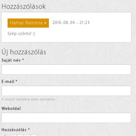
Hozzászólások
Hamar Ramóna
2016. 08. 04. - 21:23
Szép szőrös! :)
Új hozzászólás
Saját név
*
E-mail
*
A mező tartalma nem nyilvános.
Weboldal
Hozzászólás
*