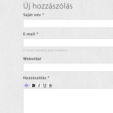
Új hozzászólás
Saját név
*
E-mail
*
A mező tartalma nem nyilvános.
Weboldal
Hozzászólás
*