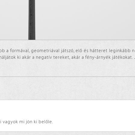
kább a formával, geometriával játszó, elő és hátteret leginkább 
ljátok ki akár a negatív tereket, akár a fény-árnyék játékokat. 
 vagyok mi jön ki belőle.