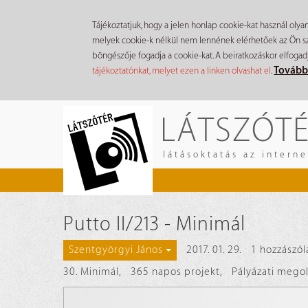
Tájékoztatjuk, hogy a jelen honlap cookie-kat használ olya
melyek cookie-k nélkül nem lennének elérhetőek az Ön szá
böngészője fogadja a cookie-kat. A beiratkozáskor elfogad
Tovább
tájékoztatónkat, melyet ezen a linken olvashat el
.
Ugrás
LÁTSZÓT
a
tartalomra
látásoktatás az intern
Putto II/213 - Minimál
2017. 01. 29.
1 hozzászól
Szentgyörgyi János
30. Minimál
,
365 napos projekt
,
Pályázati mego