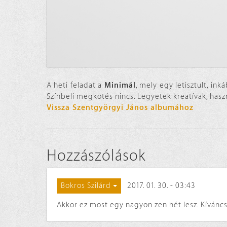
A heti feladat a
Minimál
, mely egy letisztult, in
Színbeli megkötés nincs. Legyetek kreatívak, haszná
Vissza Szentgyörgyi János albumához
Hozzászólások
2017. 01. 30. - 03:43
Bokros Szilárd
Akkor ez most egy nagyon zen hét lesz. Kíváncsi