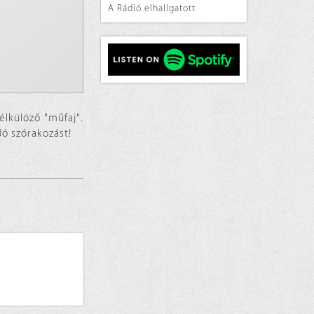
A Rádió elhallgatott
nélkülöző "műfaj".
Jó szórakozást!