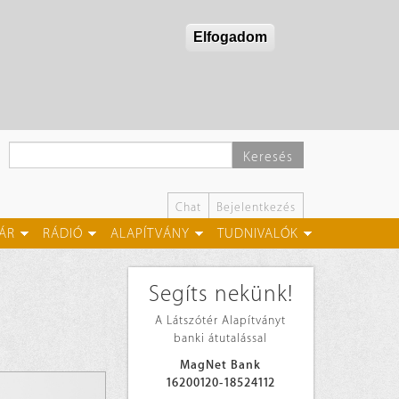
Elfogadom
Keresés
Chat
Bejelentkezés
ÁR
RÁDIÓ
ALAPÍTVÁNY
TUDNIVALÓK
Segíts nekünk!
A Látszótér Alapítványt
banki átutalással
MagNet Bank
16200120-18524112