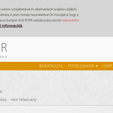
n webes szolgáltatások és alkalmazások nyújtása céljából,
mára. A jelen honlap használatával Ön hozzájárul, hogy a
ja az Európai Unió EDPR szabályozása szerinti
adatvédelmi
i információk
ÉR
eten
BEIRATKOZÁS
FOTÓSZAKKÖR
SZERT
ás
ldás
,
Heti feladvány