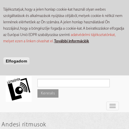
Tájékoztatjuk, hogy a jelen honlap cookie-kat használ olyan webes
szolgáltatások és alkalmazások nyújtása céljából, melyek cookie-k nélkül nem
lennének elérhetőek az Ön számára. A jelen honlap használatával Ön
hozzájárul, hogy a böngészője fogadja a cookie-kat. A beiratkozáskor elfogadja
az Európai Unió EDPR szabályozása szerinti
adatvédelmi tájékoztatónkat,
melyet ezen a linken olvashat el
.
További információk
Elfogadom
Ugrás
a
tartalomra
Keresés
Toggle
navigati
Andesi ritmusok