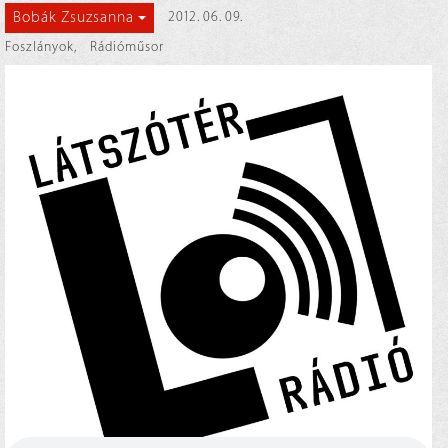
Bobák Zsuzsanna
2012. 06. 09.
Foszlányok
,
Rádióműsor