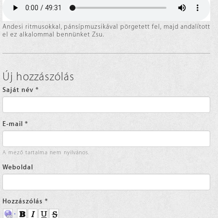
Andesi ritmusokkal, pánsípmuzsikával pörgetett fel, majd andalított
el ez alkalommal bennünket Zsu.
Új hozzászólás
Saját név
*
E-mail
*
A mező tartalma nem nyilvános.
Weboldal
Hozzászólás
*