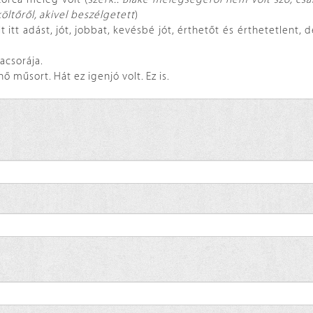
ltőről, akivel beszélgetett
)
t itt adást, jót, jobbat, kevésbé jót, érthetőt és érthetetlent,
acsorája.
ő műsort. Hát ez igenjó volt. Ez is.