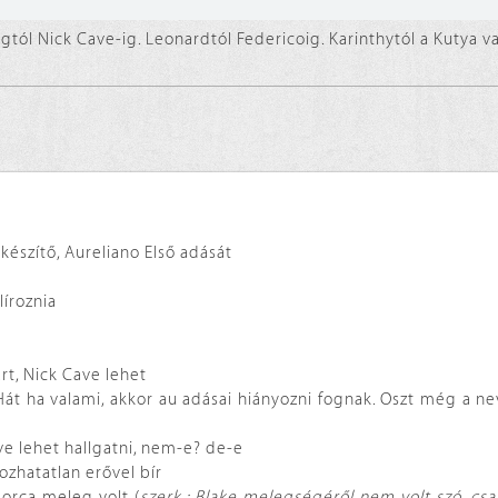
ágtól Nick Cave-ig. Leonardtól Federicoig. Karinthytól a Kutya v
készítő, Aureliano Első adását
líroznia
rt, Nick Cave lehet
 Hát ha valami, akkor au adásai hiányozni fognak. Oszt még a n
ve lehet hallgatni, nem-e? de-e
ozhatatlan erővel bír
orca meleg volt (
szerk.: Blake melegségéről nem volt szó, csa