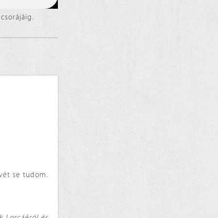
acsorájáig.
evét se tudom.
k Lorcáéról és