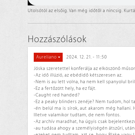
Utolsótól az elsőig. Van még időtől a nincsig. Kurt
Hozzászólások
2024. 12. 21. - 11:50
Aureliano
Jóska szeretettel konferálja az elköszönő műsor
-Az idő illúzió, az ebédidő kétszeresen az.
-Nem is au lett volna, ha nem kell spanyolul bril
-Ez a fertőzött hely, ha ez fájt.
-Caught red handed?
-Ez a peaky blinders zenéje? Nem tudom, hol ta
-én belül ma is sírok, aut akarom még hallani.
Illetve valamikor tudtam, de nem fontos.
-Az archív maradhat, ha úgyis csak bejelentkez
-au tudása ahogy a személyiségén átszűri, után
-ezeket nem tudtam, azt se, hogy Blake vagy L