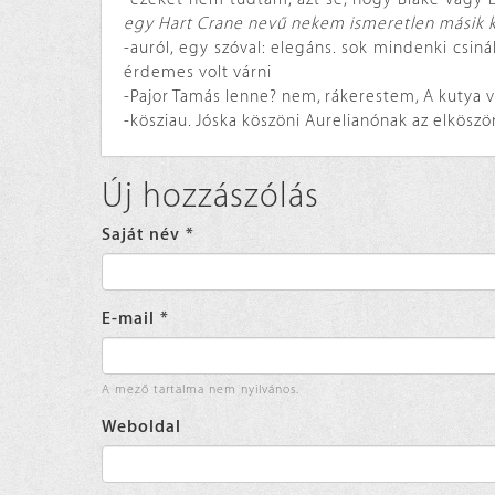
egy Hart Crane nevű nekem ismeretlen másik kö
-auról, egy szóval: elegáns. sok mindenki csinál
érdemes volt várni
-Pajor Tamás lenne? nem, rákerestem, A kutya v
-kösziau. Jóska köszöni Aurelianónak az elköszön
Új hozzászólás
Saját név
*
E-mail
*
A mező tartalma nem nyilvános.
Weboldal