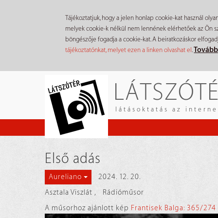
Tájékoztatjuk, hogy a jelen honlap cookie-kat használ olya
melyek cookie-k nélkül nem lennének elérhetőek az Ön szá
böngészője fogadja a cookie-kat. A beiratkozáskor elfogad
Tovább
tájékoztatónkat, melyet ezen a linken olvashat el
.
Ugrás
LÁTSZÓT
a
tartalomra
látásoktatás az intern
Első adás
2024. 12. 20.
Aureliano
Asztala Viszlát
,
Rádióműsor
A műsorhoz ajánlott kép
Frantisek Balga: 365/274 