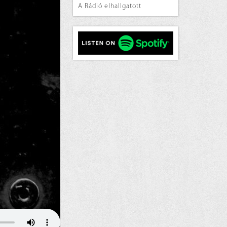
A Rádió elhallgatott