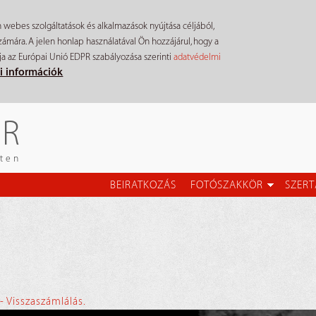
n webes szolgáltatások és alkalmazások nyújtása céljából,
mára. A jelen honlap használatával Ön hozzájárul, hogy a
ja az Európai Unió EDPR szabályozása szerinti
adatvédelmi
i információk
ÉR
eten
BEIRATKOZÁS
FOTÓSZAKKÖR
SZERT
- Visszaszámlálás.