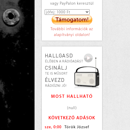
vagy PayPalon keresztül
További információk az
alapítványi oldalon!
MOST HALLHATÓ
(null)
KÖVETKEZŐ ADÁSOK
sze, 0:00
Török József