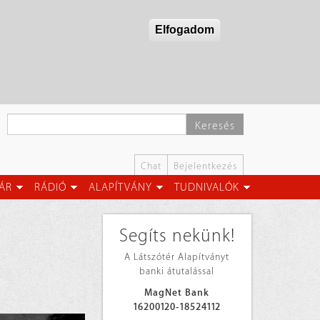
Elfogadom
Keresés
Chat
Bejelentkezés
ÁR
RÁDIÓ
ALAPÍTVÁNY
TUDNIVALÓK
Segíts nekünk!
A Látszótér Alapítványt
banki átutalással
MagNet Bank
16200120-18524112