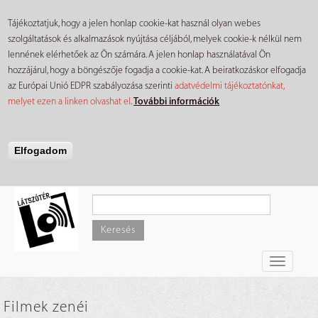
Tájékoztatjuk, hogy a jelen honlap cookie-kat használ olyan webes
szolgáltatások és alkalmazások nyújtása céljából, melyek cookie-k nélkül nem
lennének elérhetőek az Ön számára. A jelen honlap használatával Ön
hozzájárul, hogy a böngészője fogadja a cookie-kat. A beiratkozáskor elfogadja
az Európai Unió EDPR szabályozása szerinti
adatvédelmi tájékoztatónkat,
melyet ezen a linken olvashat el
.
További információk
Elfogadom
Ugrás
a
tartalomra
Keresés
Toggle
navigati
Filmek zenéi