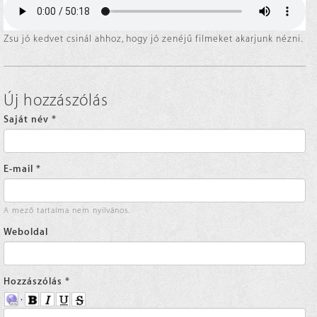
Zsu jó kedvet csinál ahhoz, hogy jó zenéjű filmeket akarjunk nézni.
Új hozzászólás
Saját név
*
E-mail
*
A mező tartalma nem nyilvános.
Weboldal
Hozzászólás
*