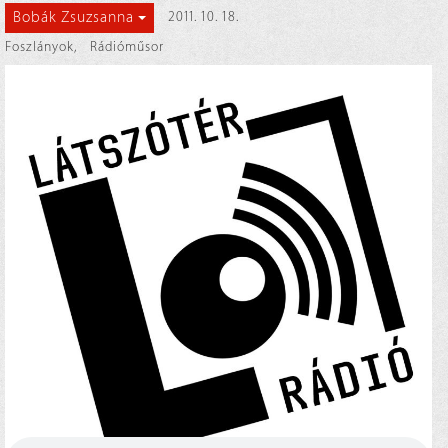
Bobák Zsuzsanna
2011. 10. 18.
Foszlányok
,
Rádióműsor