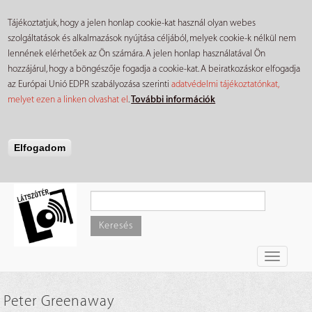
Tájékoztatjuk, hogy a jelen honlap cookie-kat használ olyan webes
szolgáltatások és alkalmazások nyújtása céljából, melyek cookie-k nélkül nem
lennének elérhetőek az Ön számára. A jelen honlap használatával Ön
hozzájárul, hogy a böngészője fogadja a cookie-kat. A beiratkozáskor elfogadja
az Európai Unió EDPR szabályozása szerinti
adatvédelmi tájékoztatónkat,
melyet ezen a linken olvashat el
.
További információk
Elfogadom
Ugrás
a
tartalomra
Keresés
Toggle
navigati
Peter Greenaway