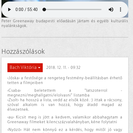
Peter Greenaway budapesti előadásán jártam és egyéb kulturális
nyalánkságok.
Hozzászólások
Bach Viktória
2018. 12. 11. - 09:32
‹Jóska› a festősége a rengeteg festmény-beállításban érhető
tetten a filmjeiben
‹Csaba› beletettem a "latszoterrol -
megnezni/meghallgatni/elolvasni" listamba
‹Zsolt› ha hosszú a lista, vedd az elsők közé. :) ittak a rácsony,
szóval alkalom is van hozzá, hogy átadd magad az
élvezetnek.
‹au› Kicsit meg is jött a kedvem, valamikor abbahagytam a
Greenaway filmeket kilencszázvalahányban, kéne folytatni
‹Nyözö› Hát nem könnyű ez a kérdés, hogy mitől jó vagy