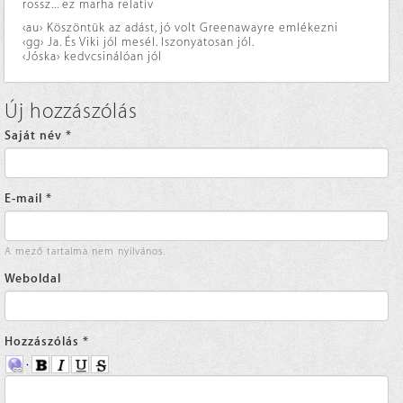
rossz... ez marha relatív
‹au› Köszöntük az adást, jó volt Greenawayre emlékezni
‹gg› Ja. És Viki jól mesél. Iszonyatosan jól.
‹Jóska› kedvcsinálóan jól
Új hozzászólás
Saját név
*
E-mail
*
A mező tartalma nem nyilvános.
Weboldal
Hozzászólás
*