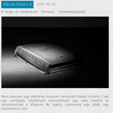
Mácsai Ferenc
2015. 05. 22.
8. Tárgy- és reklámfotó
,
Elemzés
,
Feladatmegoldás
Nem akartam egy tökéletes, könyvet bemutató képet csinálni. Csak
egy vetítőgép objektívjét rászorítottam egy vaku elejére és
ráirányítottam a könyvre. Az egész, számomra egy játék, egy
kísérletezés volt.