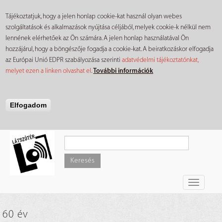
Tájékoztatjuk, hogy a jelen honlap cookie-kat használ olyan webes
szolgáltatások és alkalmazások nyújtása céljából, melyek cookie-k nélkül nem
lennének elérhetőek az Ön számára. A jelen honlap használatával Ön
hozzájárul, hogy a böngészője fogadja a cookie-kat. A beiratkozáskor elfogadja
az Európai Unió EDPR szabályozása szerinti
adatvédelmi tájékoztatónkat,
melyet ezen a linken olvashat el
.
További információk
Elfogadom
Ugrás
a
tartalomra
Keresés
Toggle
navigati
60 év