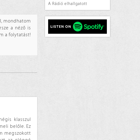
A Rádió elhallgatott
zol, mondhatom
rsze a néző is
m a folytatást!
mégis klasszul
eli belőle. Ez
nem megszokott