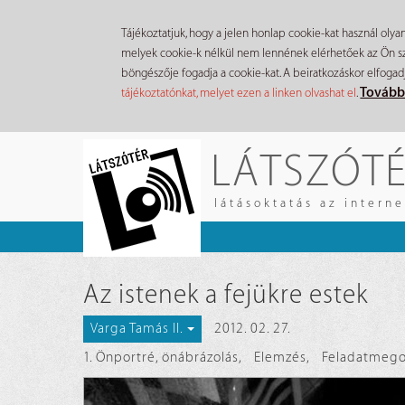
Tájékoztatjuk, hogy a jelen honlap cookie-kat használ olya
melyek cookie-k nélkül nem lennének elérhetőek az Ön szá
böngészője fogadja a cookie-kat. A beiratkozáskor elfogad
Tovább
tájékoztatónkat, melyet ezen a linken olvashat el
.
Ugrás
LÁTSZÓT
a
tartalomra
látásoktatás az intern
Az istenek a fejükre estek
2012. 02. 27.
Varga Tamás II.
1. Önportré, önábrázolás
,
Elemzés
,
Feladatmego