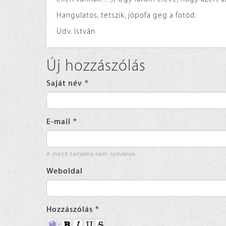
Hangulatos, tetszik, jópofa geg a fotód.
Üdv. István
Új hozzászólás
Saját név
*
E-mail
*
A mező tartalma nem nyilvános.
Weboldal
Hozzászólás
*