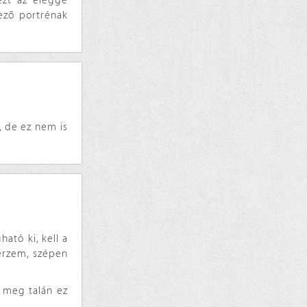
 ezt az eléggé
ező portrénak
 de ez nem is
ató ki, kell a
 érzem, szépen
, meg talán ez