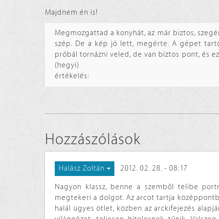
Majdnem én is!
Megmozgattad a konyhát, az már biztos, szegén
szép. De a kép jó lett, megérte. A gépet tart
próbál tornázni veled, de van biztos pont, és ez
(hegyi)
értékelés:
Hozzászólások
2012. 02. 28. - 08:17
Halász Zoltán
Nagyon klassz, benne a szemből telibe portré
megtekeri a dolgot. Az arcot tartja középpontba
halál ügyes ötlet, közben az arckifejezés alap