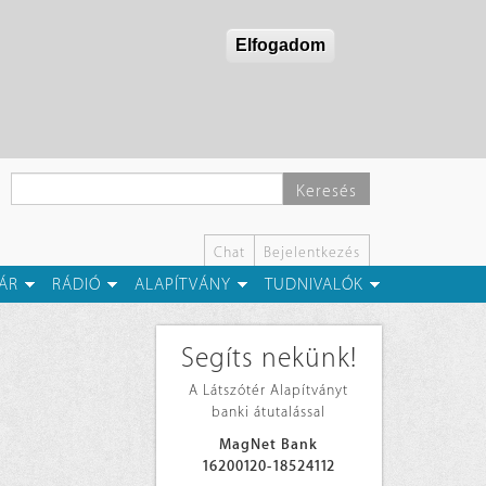
Elfogadom
Keresés
Chat
Bejelentkezés
ÁR
RÁDIÓ
ALAPÍTVÁNY
TUDNIVALÓK
Segíts nekünk!
A Látszótér Alapítványt
banki átutalással
MagNet Bank
16200120-18524112