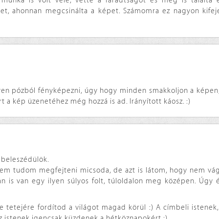
eg munka is volt vele, vette a fáradtságot és meg is találta
et, ahonnan megcsinálta a képet. Számomra ez nagyon kifej
yen pózból fényképezni, úgy hogy minden smakkoljon a képen,
t a kép üzenetéhez még hozzá is ad. Irányított káosz. :)
e beleszédülök.
nem tudom megfejteni micsoda, de azt is látom, hogy nem vágh
an is van egy ilyen súlyos folt, túloldalon meg középen. Úgy
je tetejére fordítod a világot magad körül :) A címbeli istenek
 az istenek igencsak küzdenek a hétköznapokért :)