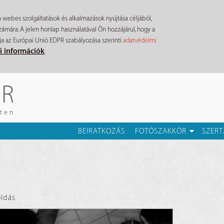
n webes szolgáltatások és alkalmazások nyújtása céljából,
mára. A jelen honlap használatával Ön hozzájárul, hogy a
ja az Európai Unió EDPR szabályozása szerinti
adatvédelmi
i információk
ÉR
eten
BEIRATKOZÁS
FOTÓSZAKKÖR
SZERT
ldás