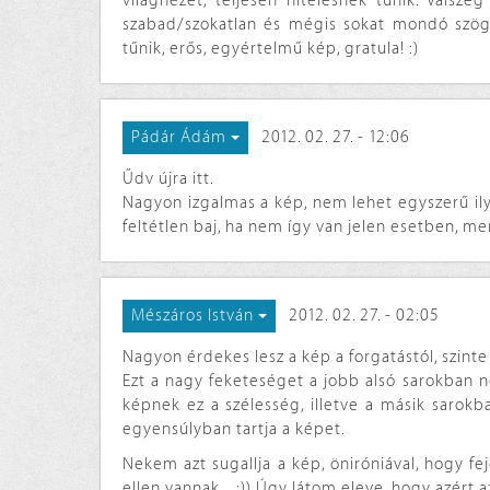
világnézet, teljesen hitelesnek tűnik. Valsz
szabad/szokatlan és mégis sokat mondó szög
tűnik, erős, egyértelmű kép, gratula! :)
2012. 02. 27. - 12:06
Pádár Ádám
Űdv újra itt.
Nagyon izgalmas a kép, nem lehet egyszerű il
feltétlen baj, ha nem így van jelen esetben, mer
2012. 02. 27. - 02:05
Mészáros István
Nagyon érdekes lesz a kép a forgatástól, szint
Ezt a nagy feketeséget a jobb alsó sarokban 
képnek ez a szélesség, illetve a másik sarokb
egyensúlyban tartja a képet.
Nekem azt sugallja a kép, öniróniával, hogy fe
ellen vannak... :)) Úgy látom eleve, hogy azért