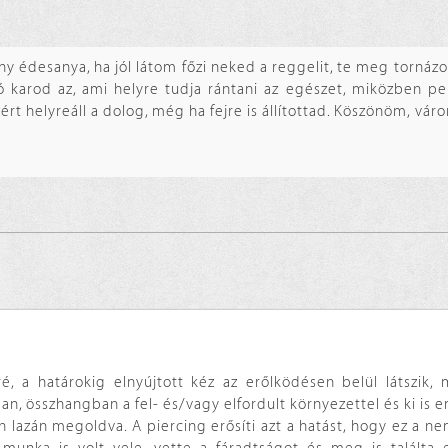
y édesanya, ha jól látom főzi neked a reggelit, te meg torná
ó karod az, ami helyre tudja rántani az egészet, miközben pe
ért helyreáll a dolog, még ha fejre is állítottad. Köszönöm, váro
, a határokig elnyújtott kéz az erőlködésen belül látszik, 
n, összhangban a fel- és/vagy elfordult környezettel és ki is em
ján lazán megoldva. A piercing erősíti azt a hatást, hogy ez a 