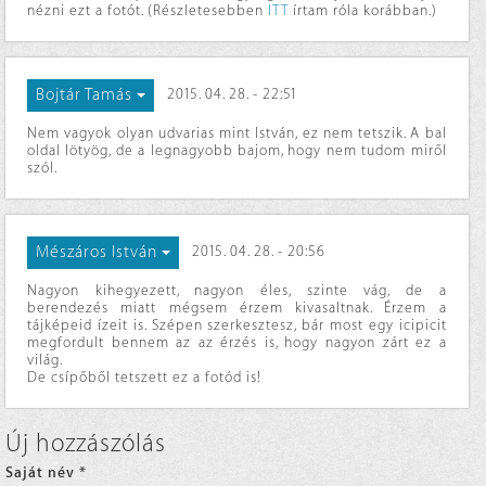
nézni ezt a fotót. (Részletesebben
ITT
írtam róla korábban.)
Bojtár Tamás
2015. 04. 28. - 22:51
Nem vagyok olyan udvarias mint István, ez nem tetszik. A bal
oldal lötyög, de a legnagyobb bajom, hogy nem tudom miről
szól.
Mészáros István
2015. 04. 28. - 20:56
Nagyon kihegyezett, nagyon éles, szinte vág, de a
berendezés miatt mégsem érzem kivasaltnak. Érzem a
tájképeid ízeit is. Szépen szerkesztesz, bár most egy icipicit
megfordult bennem az az érzés is, hogy nagyon zárt ez a
világ.
De csípőből tetszett ez a fotód is!
Új hozzászólás
Saját név
*