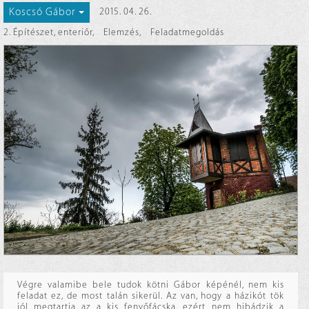
Koscsó Gábor
2015. 04. 26.
2. Építészet, enteriőr
,
Elemzés
,
Feladatmegoldás
Végre valamibe bele tudok kötni Gábor képénél, nem kis
feladat ez, de most talán sikerül. Az van, hogy a házikót tök
jól megtartja az a kis fenyőfácska, ezért nem hibádzik a