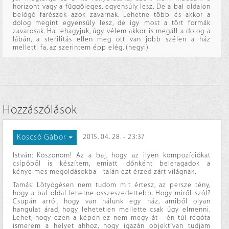
horizont vagy a függőleges, egyensúly lesz. De a bal oldalon
belógó farészek azok zavarnak. Lehetne több és akkor a
dolog megint egyensúly lesz, de így most a tört formák
zavarosak. Ha lehagyjuk, úgy vélem akkor is megáll a dolog a
lábán, a sterilitás ellen meg ott van jobb szélen a ház
melletti fa, az szerintem épp elég. (hegyi)
Hozzászólások
Koscsó Gábor
2015. 04. 28. - 23:37
István: Köszönöm! Az a baj, hogy az ilyen kompozíciókat
csípőből is készítem, emiatt időnként beleragadok a
kényelmes megoldásokba - talán ezt érzed zárt világnak.
Tamás: Lötyögésen nem tudom mit értesz, az persze tény,
hogy a bal oldal lehetne összeszedettebb. Hogy miről szól?
Csupán arról, hogy van nálunk egy ház, amiből olyan
hangulat árad, hogy lehetetlen mellette csak úgy elmenni.
Lehet, hogy ezen a képen ez nem megy át - én túl régóta
ismerem a helyet ahhoz, hogy igazán objektívan tudjam