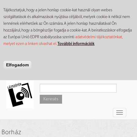
Tájékoztatjuk, hogy a jelen honlap cookie-kat használ olyan webes
szolgáltatások és alkalmazások nyújtása céljából, melyek cookie-k nélkül nem
lennének elérhetőek az Ön számára. A jelen honlap használatával Ön
hozzájárul, hogy a böngészője fogadja a cookie-kat. A beiratkozáskor elfogadja
az Európai Unió EDPR szabályozása szerinti
adatvédelmi tájékoztatónkat,
melyet ezen a linken olvashat el
.
További információk
Elfogadom
Ugrás
a
tartalomra
Keresés
Toggle
navigati
Borház