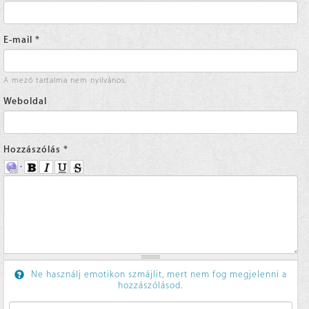
E-mail
*
A mező tartalma nem nyilvános.
Weboldal
Hozzászólás
*
Ne használj emotikon szmájlit, mert nem fog megjelenni a
hozzászólásod.