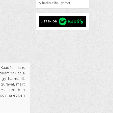
A Rádió elhallgatott
Ráadásul ki is
tcalámpák és a
 egy harmadik
igurával, mert
 része rendben
 hogy ha ebben