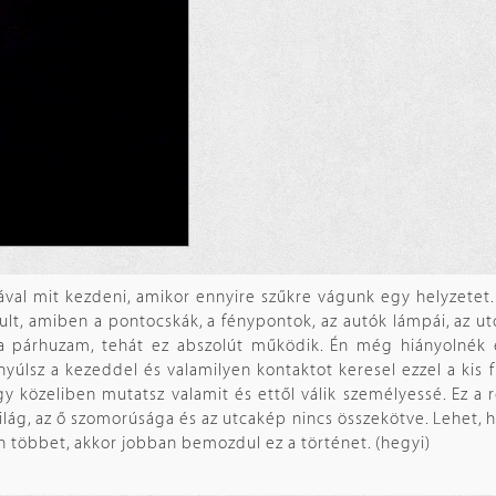
ágával mit kezdeni, amikor ennyire szűkre vágunk egy helyzetet. 
dult, amiben a pontocskák, a fénypontok, az autók lámpái, az u
 a párhuzam, tehát ez abszolút működik. Én még hiányolnék
nyúlsz a kezeddel és valamilyen kontaktot keresel ezzel a kis f
gy közeliben mutatsz valamit és ettől válik személyessé. Ez a
ilág, az ő szomorúsága és az utcakép nincs összekötve. Lehet,
 többet, akkor jobban bemozdul ez a történet. (hegyi)