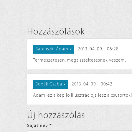
Hozzászólások
2013. 04. 09. - 06:28
Babinszki Ádám
Természetesen, megtiszteltetésnek veszem.
2013. 04. 09. - 00:42
Bobák Csaba
Adam, ez a kep jo illusztracioja lesz a csutorto
Új hozzászólás
Saját név
*