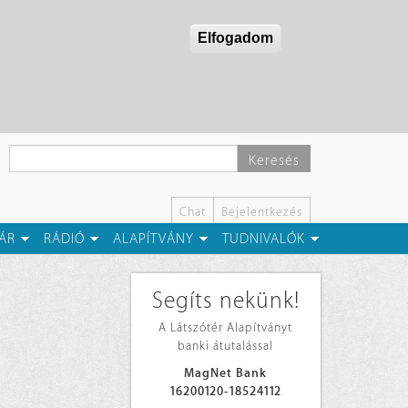
Elfogadom
Keresés
Chat
Bejelentkezés
ÁR
RÁDIÓ
ALAPÍTVÁNY
TUDNIVALÓK
Segíts nekünk!
A Látszótér Alapítványt
banki átutalással
MagNet Bank
16200120-18524112