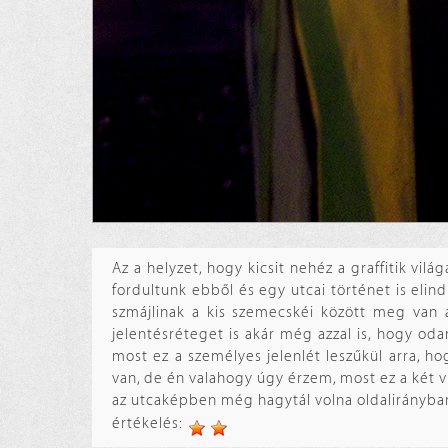
Az a helyzet, hogy kicsit nehéz a graffitik vil
fordultunk ebből és egy utcai történet is elin
szmájlinak a kis szemecskéi között meg van
jelentésréteget is akár még azzal is, hogy oda
most ez a személyes jelenlét leszűkül arra, ho
van, de én valahogy úgy érzem, most ez a két v
az utcaképben még hagytál volna oldalirányban
értékelés: