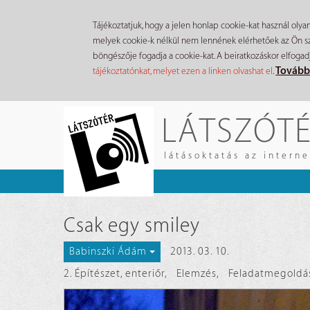
Tájékoztatjuk, hogy a jelen honlap cookie-kat használ olya
melyek cookie-k nélkül nem lennének elérhetőek az Ön szá
böngészője fogadja a cookie-kat. A beiratkozáskor elfogad
Tovább
tájékoztatónkat, melyet ezen a linken olvashat el
.
Ugrás
LÁTSZÓT
a
tartalomra
látásoktatás az intern
Csak egy smiley
2013. 03. 10.
Babinszki Ádám
2. Építészet, enteriőr
,
Elemzés
,
Feladatmegoldá