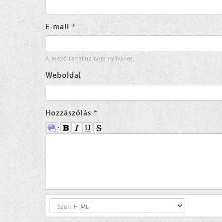
E-mail
*
A mező tartalma nem nyilvános.
Weboldal
Hozzászólás
*