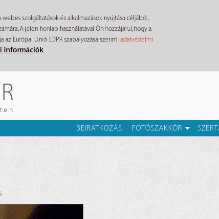
n webes szolgáltatások és alkalmazások nyújtása céljából,
mára. A jelen honlap használatával Ön hozzájárul, hogy a
ja az Európai Unió EDPR szabályozása szerinti
adatvédelmi
i információk
ÉR
eten
BEIRATKOZÁS
FOTÓSZAKKÖR
SZERT
s