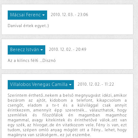
Mácsai Ferenc
2010. 12. 03. - 23:06
Danival értek egyet.:)
Berecz István
2010. 12. 02. - 20:49
Az a kilincs fél6 ...Disznó
Villalobos Venegas Camilla
2010. 12. 02. - 11:22
Szerintem érthető..nekem a belső megnyugvást idézi, amikor
bezárom az ajtót, kidobom a telefont, kikapcsolom a
csengőt, eladom a tv-t és a külvilággal csak annyit
érintkezem, amennyit épp szeretnék... választhatok, hogy
szemlélek és filozófálok én magamban magamhoz
magammal, avagy kitekintek és érinthetővé válok..ott van
egy szék, az hívogat..de én vitatkozom vele. Fény is van, ezt
tudom, szépen omló anyag mögött ott a Fény... lehet, hogy
magányra van szükségem.. ez jut eszembe.