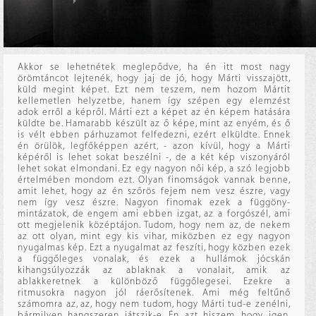
Akkor se lehetnétek meglepődve, ha én itt most nagy
örömtáncot lejtenék, hogy jaj de jó, hogy Márti visszajött,
küld megint képet. Ezt nem teszem, nem hozom Mártit
kellemetlen helyzetbe, hanem így szépen egy elemzést
adok erről a képről. Márti ezt a képet az én képem hatására
küldte be. Hamarabb készült az ő képe, mint az enyém, és ő
is vélt ebben párhuzamot felfedezni, ezért elküldte. Ennek
én örülök, legfőképpen azért, - azon kívül, hogy a Márti
képéről is lehet sokat beszélni -, de a két kép viszonyáról
lehet sokat elmondani. Ez egy nagyon női kép, a szó legjobb
értelmében mondom ezt. Olyan finomságok vannak benne,
amit lehet, hogy az én szőrös fejem nem vesz észre, vagy
nem így vesz észre. Nagyon finomak ezek a függöny-
mintázatok, de engem ami ebben izgat, az a forgószél, ami
ott megjelenik középtájon. Tudom, hogy nem az, de nekem
az ott olyan, mint egy kis vihar, miközben ez egy nagyon
nyugalmas kép. Ezt a nyugalmat az feszíti, hogy közben ezek
a függőleges vonalak, és ezek a hullámok jócskán
kihangsúlyozzák az ablaknak a vonalait, amik az
ablakkeretnek a különböző függőlegesei. Ezekre a
ritmusokra nagyon jól ráerősítenek. Ami még feltűnő
számomra az, az, hogy nem tudom, hogy Márti tud-e zenélni,
bármilyen hangszeren játszik-e. Én azt hiszem, hogy igen,