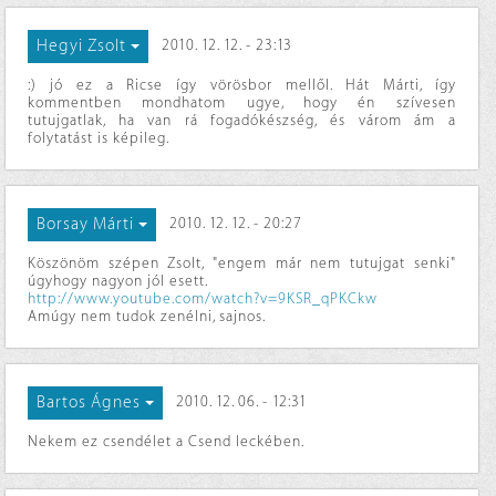
Hegyi Zsolt
2010. 12. 12. - 23:13
:) jó ez a Ricse így vörösbor mellől. Hát Márti, így
kommentben mondhatom ugye, hogy én szívesen
tutujgatlak, ha van rá fogadókészség, és várom ám a
folytatást is képileg.
Borsay Márti
2010. 12. 12. - 20:27
Köszönöm szépen Zsolt, "engem már nem tutujgat senki"
úgyhogy nagyon jól esett.
http://www.youtube.com/watch?v=9KSR_qPKCkw
Amúgy nem tudok zenélni, sajnos.
Bartos Ágnes
2010. 12. 06. - 12:31
Nekem ez csendélet a Csend leckében.