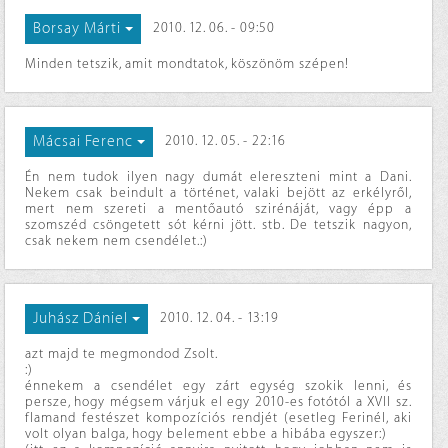
Borsay Márti
2010. 12. 06. - 09:50
Minden tetszik, amit mondtatok, köszönöm szépen!
Mácsai Ferenc
2010. 12. 05. - 22:16
Én nem tudok ilyen nagy dumát elereszteni mint a Dani.
Nekem csak beindult a történet, valaki bejött az erkélyről,
mert nem szereti a mentőautó szirénáját, vagy épp a
szomszéd csöngetett sót kérni jött. stb. De tetszik nagyon,
csak nekem nem csendélet.:)
Juhász Dániel
2010. 12. 04. - 13:19
azt majd te megmondod Zsolt.
:)
énnekem a csendélet egy zárt egység szokik lenni, és
persze, hogy mégsem várjuk el egy 2010-es fotótól a XVII sz.
flamand festészet kompozíciós rendjét (esetleg Ferinél, aki
volt olyan balga, hogy belement ebbe a hibába egyszer:)