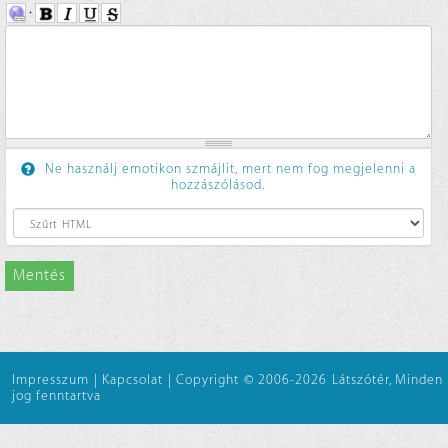
Ne használj emotikon szmájlit, mert nem fog megjelenni a
hozzászólásod.
Mentés
Impresszum
|
Kapcsolat
|
Copyright © 2006-2026 Látszótér, Minden
jog fenntartva