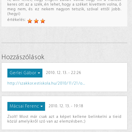
keres ott az a szék, én lehet, hogy a széket kivettem volna, ő
meg nem, és ez nekem nagyon tetszik, szóval ettől jobb.
(hegyi)
értékelés:
Hozzászólások
Gerlei Gábor
2010. 12. 13. - 22:26
http://szakkor.estiskola.hu/2010/11/21/o...
Mácsai Ferenc
2010. 12. 13. - 19:18
Zsolt! Most már csak azt a képet kellene belinkelni a tieid
közül amelyikről szó van az elemzésben.:)