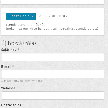
Juhász Dániel
2010. 12. 01. - 10:03
csendéleten innen és kúl.
(nekem ez egy kissé hangos ... túl mozgalmas csendélet lett)
Új hozzászólás
Saját név
*
E-mail
*
A mező tartalma nem nyilvános.
Weboldal
Hozzászólás
*