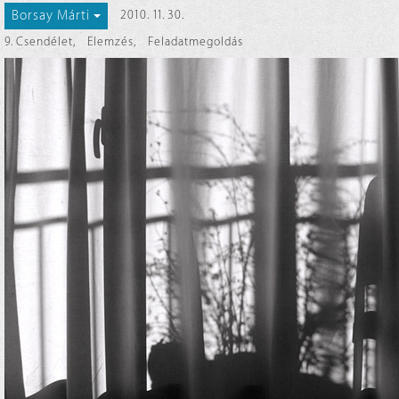
Borsay Márti
2010. 11. 30.
9. Csendélet
,
Elemzés
,
Feladatmegoldás