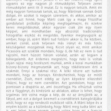
ugyanis ez egy nagyon jó ritmusképlet. Teljesen zenei
ritmusképlet amit itt ő mutat. Ez is nagyon tetszik. Amit én
még nagyon fontosnak tartok, az, hogy Mártinak vannak őrült
dolgai, én azokat is nagyon szeretem, és akkor, amikor az
ember azt hinné, hogy Márti csak így a maga filozófiai
gondolatait próbálja képileg megfogalmazni, és ezekre
keres megoldásokat, akkor egyszer csak jön egy ilyen
képpel, ami mondhatóan egy abszolút tradicionális
fotográfiai eszköz és megoldás. Ilyenkor megnyugszik az
ember, hogy jó, azért Márti tud fotózni akkor is, ha közben,
amiket csinál, azok teljesen más irányt és más fotós
készségeket mozgatnak meg. Kicsit olyan ez, mint amikor
Picassora azt szokták mondani, hogy ó, de hát ez nem is tud
rajzolni, mert húzott három vonalat, aztán az legyen a
békegalamb. Azt érdemes megnézni, hogy neki is voltak
olyan rajzai meg festészeti munkái, amik a korai munkáiban
bizony-bizony megmutatták azt, hogy tökéletesen érti a
szakmát. Ennyi a szakmai rész. A lelki részre azt tudom
mondani, hogy az borsays. Kérdezhetitek, hogy ez mitől
csendélet, Zsolt, mert eddig az ilyen képekre elkezdtél
fikázni, hogy ez nem csendélet. Azt gondolom, hogy ezt
pontosan a drapéria az, ami összefogja. Ha elhúztuk volna
ezt a függönyt, és kinézünk az ablakon, akkor is lehet, hogy
izgalmas lett volna maga a kép, de ez az árnyjáték az, a
fátyol, ami ezt a dolgot beemeli a csendéletek kategóriájába
attól, hogy ez egy rendezői eszközzé válik. A Márti képe és a
enyém között az a különbség, hogy Márti meg tudta látni azt
is, ami lehet, hogy engem zavart volna: hogy mi a francot