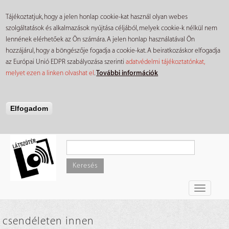
Tájékoztatjuk, hogy a jelen honlap cookie-kat használ olyan webes
szolgáltatások és alkalmazások nyújtása céljából, melyek cookie-k nélkül nem
lennének elérhetőek az Ön számára. A jelen honlap használatával Ön
hozzájárul, hogy a böngészője fogadja a cookie-kat. A beiratkozáskor elfogadja
az Európai Unió EDPR szabályozása szerinti
adatvédelmi tájékoztatónkat,
melyet ezen a linken olvashat el
.
További információk
Elfogadom
Ugrás
a
tartalomra
Keresés
Toggle
navigati
csendéleten innen