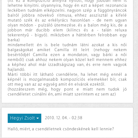
(itt ez a kompozíció annyira nyitott, hogy jobban nem is
lehetne kinyitni. olyannyira, hogy én ezt a képet rezonancia
leckében tudnám elképzelni. nagyon szép a függönyráncok
balról jobbra növekvő ritmusa, ehhez asszisztál a kifelé
mutató szék és az erkélyrács hasonlóan - de nem ugyan
olyan módon - pulzáló ütemezése. és a balon még kis, de a
jobbon már ducibb elem (kilincs és a - talán reluxa
tekerentyű - bigyó). miközben a háttérben felrobban egy
barka)
mindamellett én is bele tudnám látni azokat a kis női
balgaságokat amiket Camilla itt leírt (nehogy nekem
besértődjél Camilla ezen a mondaton, vagy bárki a női
nemből) csak ahhoz nekem olyan közel kell mennem ehhez
a képhez ahol már izzadtságszag van, és erre nem vagyok
hajlandó.
Márti többi itt látható csendélete, ha lehet még ennél a
képnél is mozgalmasabb kompozíciós elemekkel bír, csak
ott meg van az az egység amit én elvárok ezektől.
(hozzáteszem még, hogy pont e miatt nem tudok jó
csendéletet csinálni én, ami miatt szerintem ez sem az)
Hegyi Zsolt
2010. 12. 04. - 02:38
Halló, miért, a csendéletnek csöndeskének kell lennie?