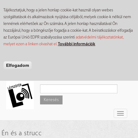
Tájékoztatjuk, hogy a jelen honlap cookie-kat használ olyan webes
szolgáltatások és alkalmazások nyújtása céljából, melyek cookie-k nélkül nem
lennének elérhetőek az Ön számára. A jelen honlap használatával Ön
hozzájárul, hogy a böngészője fogadja a cookie-kat. A beiratkozáskor elfogadja
az Európai Unió EDPR szabályozása szerinti
adatvédelmi tájékoztatónkat,
melyet ezen a linken olvashat el
.
További információk
Elfogadom
Ugrás
a
tartalomra
Keresés
Toggle
navigati
Én és a strucc