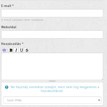
E-mail
*
A mező tartalma nem nyilvános.
Weboldal
Hozzászólás
*
Ne használj emotikon szmájlit, mert nem fog megjelenni a
hozzászólásod.