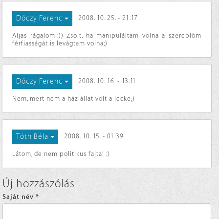
Dóczy Ferenc
2008. 10. 25. - 21:17
Aljas rágalom!:)) Zsolt, ha manipuláltam volna a szereplőm
férfiasságát is levágtam volna;)
Dóczy Ferenc
2008. 10. 16. - 13:11
Nem, mert nem a háziállat volt a lecke;)
Tóth Béla
2008. 10. 15. - 01:39
Látom, de nem politikus fajta! :)
Új hozzászólás
Saját név
*