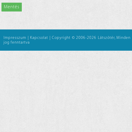
Mentés
Impresszum
|
Kapcsolat
|
Copyright © 2006-2026 Látszótér, Minden
jog fenntartva