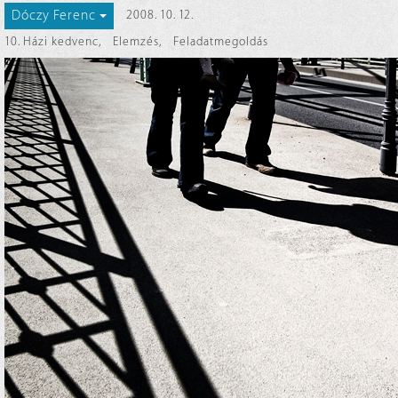
Dóczy Ferenc
2008. 10. 12.
10. Házi kedvenc
,
Elemzés
,
Feladatmegoldás