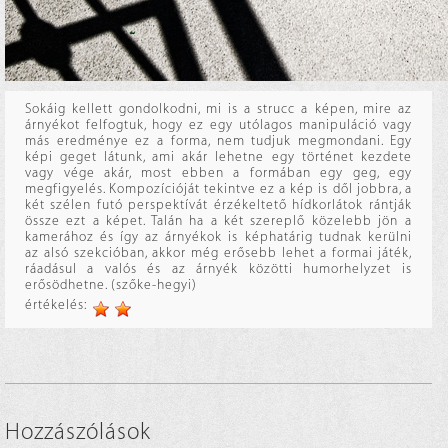
Sokáig kellett gondolkodni, mi is a strucc a képen, mire az
árnyékot felfogtuk, hogy ez egy utólagos manipuláció vagy
más eredménye ez a forma, nem tudjuk megmondani. Egy
képi geget látunk, ami akár lehetne egy történet kezdete
vagy vége akár, most ebben a formában egy geg, egy
megfigyelés. Kompozícióját tekintve ez a kép is dől jobbra, a
két szélen futó perspektívát érzékeltető hídkorlátok rántják
össze ezt a képet. Talán ha a két szereplő közelebb jön a
kamerához és így az árnyékok is képhatárig tudnak kerülni
az alsó szekcióban, akkor még erősebb lehet a formai játék,
ráadásul a valós és az árnyék közötti humorhelyzet is
erősödhetne. (szőke-hegyi)
értékelés:
Hozzászólások