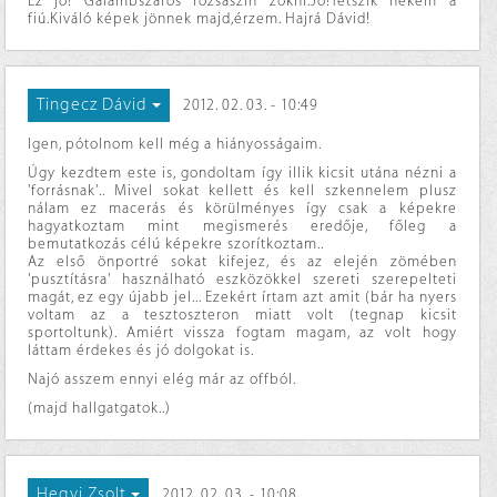
Ez jó! Galambszaros rózsaszín zokni.Jó!Tetszik nekem a
fiú.Kiváló képek jönnek majd,érzem. Hajrá Dávid!
Tingecz Dávid
2012. 02. 03. - 10:49
Igen, pótolnom kell még a hiányosságaim.
Úgy kezdtem este is, gondoltam így illik kicsit utána nézni a
'forrásnak'.. Mivel sokat kellett és kell szkennelem plusz
nálam ez macerás és körülményes így csak a képekre
hagyatkoztam mint megismerés eredője, főleg a
bemutatkozás célú képekre szorítkoztam..
Az első önportré sokat kifejez, és az elején zömében
'pusztításra' használható eszközökkel szereti szerepelteti
magát, ez egy újabb jel... Ezekért írtam azt amit (bár ha nyers
voltam az a tesztoszteron miatt volt (tegnap kicsit
sportoltunk). Amiért vissza fogtam magam, az volt hogy
láttam érdekes és jó dolgokat is.
Najó asszem ennyi elég már az offból.
(majd hallgatgatok..)
Hegyi Zsolt
2012. 02. 03. - 10:08