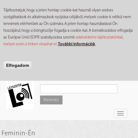
Tájékoztatjuk, hogy a jelen honlap cookie-kat használ olyan webes
szolgáltatások és alkalmazások nyújtása céljából, melyek cookie-k nélkül nem
lennének elérhetőek az Ön számára. A jelen honlap használatával Ön
hozzájárul, hogy a böngészője fogadja a cookie-kat. A beiratkozáskor elfogadja
az Európai Unió EDPR szabályozása szerinti
adatvédelmi tájékoztatónkat,
melyet ezen a linken olvashat el
.
További információk
Elfogadom
Ugrás
a
tartalomra
Keresés
Toggle
navigati
Feminin-Én