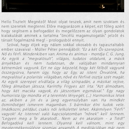
Hello Tisztelt Megnéző! Most olyat teszek, amit nem szoktam és
nem szeretek megtenni. Előre magyarázom a képet, ezt főleg azért
hogy segítsem a befogadást és megelőzzem az olyan gondolatok
kialakulását aminek a tartalma "öncélú magamutogatás" jelzőt és
társait fogalmazná meg! - prologusból ennyit.
Szóval, hagy éljek egy nálam sokkal okosabb és tapasztaltabb
ember szavaival - Müller Péter pennájából:
"Ez a két Ős-szerepünk.
Nő és férfi. Mindenkiben van. Anima és animus - mondja C. G. Jung.
Az egyik a "megvalósult", világos, tudatos oldalunk, a másik
árnyékban és nem tudatosan, de valójában mindannyian
kétneműek vagyunk. Ezt ne úgy képzeld, hogy két félből vagyunk
összegyúrva, hanem úgy, hogy az Egy, az isteni Önvalónk, ha
megvalósul a polaritás világában, nővé és férfivé osztja szét magát.
Az egyik szerepet elvállalja a világ színpadán, a másikat rejtve,
főleg álmaiban játssza. Karinthy Frigyes azt írta: "Azt álmodtam,
hogy két macska vagyok, és játszottam egymással." Egy nagy
humorista így mondta el a teremtés lényegét. (...) Harmonikus lélek
az, akiben a jin és a jang egyensúlyban van. Ha mindkét
ősminőséget ismerem magamban. S bármikor élni tudok vele.
Imádkozni, például, csakis női lelkülettel lehet. Akármilyen "Férfi"
vagyok! Az Istennel való kapcsolatomban "nőnek" kell lennem.
"Legyen meg a Te akaratod!... Nem az én akaratom - a Tiéd!"
Befogadóvá kell lennem. Olyanná kell válnom, mint egy
megtermékenyülésre szomjas anyaméh. A meditációban már nem