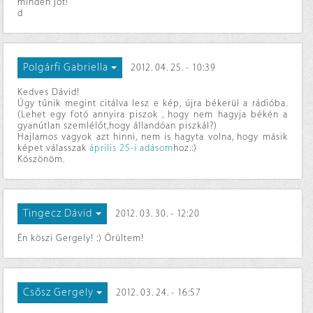
minden jót!
d
Polgárfi Gabriella
2012. 04. 25. - 10:39
Kedves Dávid!
Úgy tűnik megint citálva lesz e kép, újra békerül a rádióba.
(Lehet egy fotó annyira piszok , hogy nem hagyja békén a
gyanútlan szemlélőt,hogy állandóan piszkál?)
Hajlamos vagyok azt hinni, nem is hagyta volna, hogy másik
képet válasszak
április 25-i adásom
hoz.:)
Köszönöm.
Tingecz Dávid
2012. 03. 30. - 12:20
Én köszi Gergely! :) Örültem!
Csősz Gergely
2012. 03. 24. - 16:57