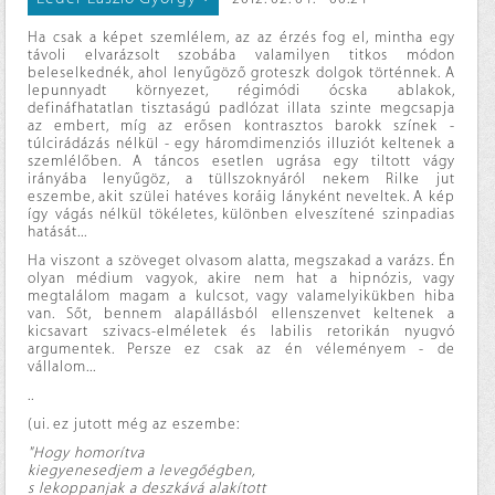
Ha csak a képet szemlélem, az az érzés fog el, mintha egy
távoli elvarázsolt szobába valamilyen titkos módon
beleselkednék, ahol lenyűgöző groteszk dolgok történnek. A
lepunnyadt környezet, régimódi ócska ablakok,
defináfhatatlan tisztaságú padlózat illata szinte megcsapja
az embert, míg az erősen kontrasztos barokk színek -
túlcirádázás nélkül - egy háromdimenziós illuziót keltenek a
szemlélőben. A táncos esetlen ugrása egy tiltott vágy
irányába lenyűgöz, a tüllszoknyáról nekem Rilke jut
eszembe, akit szülei hatéves koráig lányként neveltek. A kép
így vágás nélkül tökéletes, különben elveszítené szinpadias
hatását...
Ha viszont a szöveget olvasom alatta, megszakad a varázs. Én
olyan médium vagyok, akire nem hat a hipnózis, vagy
megtalálom magam a kulcsot, vagy valamelyikükben hiba
van. Sőt, bennem alapállásból ellenszenvet keltenek a
kicsavart szivacs-elméletek és labilis retorikán nyugvó
argumentek. Persze ez csak az én véleményem - de
vállalom...
..
(ui. ez jutott még az eszembe:
"Hogy homorítva
kiegyenesedjem a levegőégben,
s lekoppanjak a deszkává alakított