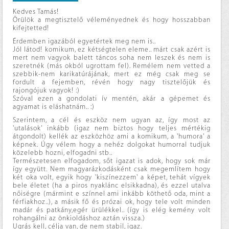
Kedves Tamás!
Örülök a megtisztelő véleményednek és hogy hosszabban
kifejtetted!
Érdemben igazából egyetértek meg nem is..
Jól látod! komikum, ez kétségtelen eleme.. márt csak azért is
mert nem vagyok balett táncos soha nem leszek és nem is
szeretnék (más okból ugrottam fel). Remélem nem vetted a
szebbik-nem karikatúrájának, mert ez még csak meg se
fordult a fejemben, révén hogy nagy tisztelőjük és
rajongójuk vagyok! :)
Szóval ezen a gondolati ív mentén, akár a gépemet és
agyamat is eláshatnám.. :)
Szerintem, a cél és eszköz nem ugyan az, így most az
'utalások' inkább (igaz nem biztos hogy teljes mértékig
átgondolt) kellék az eszközhöz ami a komikum, a 'humora' a
képnek. Úgy vélem hogy a nehéz dolgokat humorral tudjuk
közelebb hozni, elfogadni stb..
Természetesen elfogadom, sőt igazat is adok, hogy sok már
így együtt. Nem magyarázkodásként csak megemlítem hogy
két oka volt, egyik hogy 'kiszínezzem' a képet, tehát vígyek
bele életet (ha a piros nyaklánc elsikkadna), és ezzel utalva
nőiségre (mármint e színnel ami inkább köthető oda, mint a
férfiakhoz..), a másik fő és prózai ok, hogy tele volt minden
madár és patkány,egér ürülékkel.. (így is elég kemény volt
rohangálni az önkioldáshoz aztán vissza.)
Ugrás kell, célja van, de nem stabil, igaz.