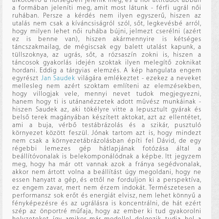
a formában jeleníti meg, amit most látunk - férfi ugrál női
ruhában. Persze a kérdés nem ilyen egyszerű, hiszen az
utalás nem csak a kíváncsiságról szól, sőt, legkevésbé arról,
hogy milyen lehet női ruhába bújni, jelmezt cserélni (azért
ez is benne van), hiszen akármennyire is kétséges
táncszakmailag, de mégiscsak egy balett utalást kapunk, a
tüllszoknya, az ugrás, sőt, a rózsaszín zokni is, hiszen a
táncosok gyakorlás idején szoktak ilyen melegítő zoknikat
hordani. Eddig a tárgyias elemzés. A kép hangulata engem
egyrészt
Jan Saudek
világára emlékeztet - ezekez a neveket
mellesleg nem azért szoktam említeni az elemzésekben,
hogy villogjak vele, mennyi nevet tudok megjegyezni,
hanem hogy ti is utánanézzetek adott művész munkáinak -
hiszen Saudek az, aki tökélyre vitte a lepusztult gyárak és
belső terek magányában készített aktokat, azt az ellentétet,
ami a buja, vérbő testábrázolás és a szikár, pusztuló
környezet között feszül. Jónak tartom azt is, hogy mindezt
nem csak a környezetábrázolásban építi fel Dávid, de egy
régebbi lemezes gép hátlapjának fotózása által a
beállítóvonalak is belekomponálódnak a képbe. Itt jegyzem
meg, hogy ha már ott vannak azok a fránya segédvonalak,
akkor nem ártott volna a beállítást úgy megoldani, hogy ne
essen hanyatt a gép, és ettől ne forduljon ki a perspektíva,
ez engem zavar, mert nem érzem indokát. Természetesen a
performansz sok erőt és energiát elvisz, nem lehet könnyű a
fényképezésre és az ugrálásra is koncentrálni, de hát ezért
szép az önportré műfaja, hogy az ember ki tud gyakorolni
helyzeteket, így amikor már modellel dolgozik, tudja, hol a