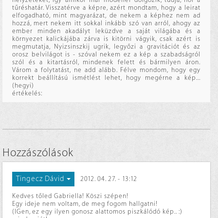
tűréshatár. Visszatérve a képre, azért mondtam, hogy a leirat
elfogadható, mint magyarázat, de nekem a képhez nem ad
hozzá, mert nekem itt sokkal inkább szó van arról, ahogy az
ember minden akadályt leküzdve a saját világába és a
környezet kalickájába zárva is kitörni vágyik, csak azért is
megmutatja, Nyizsinszkij ugrik, legyőzi a gravitációt és az
orosz belvilágot is - szóval nekem ez a kép a szabadságról
szól és a kitartásról, mindenek felett és bármilyen áron.
Várom a folytatást, ne add alább. Félve mondom, hogy egy
korrekt beállítású ismétlést lehet, hogy megérne a kép...
(hegyi)
értékelés:
Hozzászólások
Tingecz Dávid
2012. 04. 27. - 13:12
Kedves tőled Gabriella! Köszi szépen!
Egy ideje nem voltam, de meg fogom hallgatni!
(IGen, ez egy ilyen gonosz alattomos piszkálódó kép.. :)