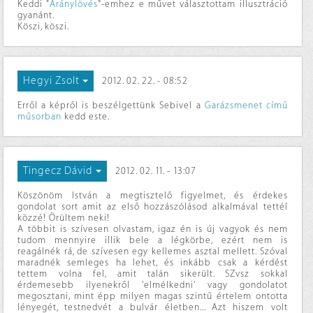
Keddi "
Aránylövés
"-emhez e művet választottam illusztráció
gyanánt.
Köszi, köszi.
Hegyi Zsolt
2012. 02. 22. - 08:52
Erről a képről is beszélgettünk Sebivel a
Garázsmenet című
műsorban
kedd este.
Tingecz Dávid
2012. 02. 11. - 13:07
Köszönöm István a megtisztelő figyelmet, és érdekes
gondolat sort amit az első hozzászólásod alkalmával tettél
közzé! Örültem neki!
A többit is szívesen olvastam, igaz én is új vagyok és nem
tudom mennyire illik bele a légkörbe, ezért nem is
reagálnék rá, de szívesen egy kellemes asztal mellett. Szóval
maradnék semleges ha lehet, és inkább csak a kérdést
tettem volna fel, amit talán sikerült. SZvsz sokkal
érdemesebb ilyenekről 'elmélkedni' vagy gondolatot
megosztani, mint épp milyen magas szintű értelem ontotta
lényegét, testnedvét a bulvár életben... Azt hiszem volt