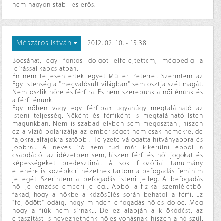
nem nagyon stabil és erős.
Mészáros István
2012. 02. 10. - 15:38
Bocsánat, egy fontos dolgot elfelejtettem, mégpedig a
leírással kapcslatban.
Én nem teljesen értek egyet Müller Péterrel. Szerintem az
Egy Istenség a "megvalósult világban" sem osztja szét magát.
Nem oszlik nőre és férfira. És nem szerepünk a női énünk és
a férfi énünk.
Egy nőben vagy egy férfiban ugyanúgy megtalálható az
isteni teljesség. Nőként és férfiként is megtalálható Isten
magunkban. Nem is szabad elvben sem megosztani, hiszen
ez a vízió polarizálja az emberiséget nem csak nemekre, de
fajokra, alfajokra satöbbi. Helyzete válogatta hitványabbra és
jobbra... A neves író sem tud már kikerülni ebből a
csapdából az idézetben sem, hiszen férfi és női jogokat és
képességeket predesztinál. A sok filozófiai tanulmány
ellenére is középkori nézetnek tartom a befogadás feminim
jellegét. Szerintem a befogadás isteni jelleg. A befogadás
női jellemzése emberi jelleg... Abból a fizikai szemléletből
fakad, hogy a nőkbe a közösülés során behatol a férfi. Ez
"fejlődött" odáig, hogy minden elfogadás nőies dolog. Meg
hogy a fiúk nem sírnak... De ez alapján a kilökődést, az
eltaszítást is nevezhetnénk nőies vonásnak, hiszen a nő szül,