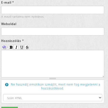
E-mail
*
A mező tartalma nem nyilvános.
Weboldal
Hozzászólás
*
Ne használj emotikon szmájlit, mert nem fog megjelenni a
hozzászólásod.