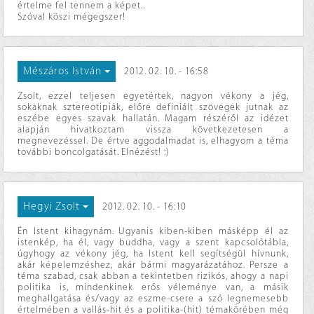
értelme fel tennem a képet..
Szóval köszi mégegszer!
Mészáros István
2012. 02. 10. - 16:58
Zsolt, ezzel teljesen egyetértek, nagyon vékony a jég,
sokaknak sztereotipiák, előre definiált szövegek jutnak az
eszébe egyes szavak hallatán. Magam részéről az idézet
alapján hivatkoztam vissza következetesen a
megnevezéssel. De értve aggodalmadat is, elhagyom a téma
további boncolgatását. Elnézést! :)
Hegyi Zsolt
2012. 02. 10. - 16:10
Én Istent kihagynám. Ugyanis kiben-kiben másképp él az
istenkép, ha él, vagy buddha, vagy a szent kapcsolótábla,
úgyhogy az vékony jég, ha Istent kell segítségül hívnunk,
akár képelemzéshez, akár bármi magyarázatához. Persze a
téma szabad, csak abban a tekintetben rizikós, ahogy a napi
politika is, mindenkinek erős véleménye van, a másik
meghallgatása és/vagy az eszme-csere a szó legnemesebb
értelmében a vallás-hit és a politika-(hit) témakörében még