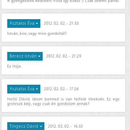
A gyengébbek kedvéért: Pista így bókol :) Csak semmi pánik!
Asztalos Éva
2012. 02. 02. - 21:33
István, kire, vagy mire gondoltál?
Berecz István
2012. 02. 02. - 21:29
Ez Hüje.
Asztalos Éva
2012. 02. 02. - 17:26
Helló Dávid, látom benned is van felfelé törekvés. Ez egy
groteszk kép, vagy csak én gondolom annak?
Tingecz Dávid
2012. 02. 02. - 16:33