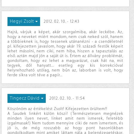
Hegyi Zsolt
2012. 02. 10. - 12:43
Hajrá, várjuk a képet, akár szorgalmiba, akár leckébe. Az,
hogy a neveket miért mondom, nem csak neked szól, hanem
a többieknek is, hogy tessenek utánanézni - a csendéletnél
pl. kifejezetten javaslom, hogy akár 19. századi festők képeit
lehet másolni, nem ciki, nem hiba, hiszen a tapasztalás az
első. aztán majd jön a saját út is. Értem az állvány problémát,
gondoltam, hogy ez lehet a magyarázat, csak hát na, mit
tegyek, dől hanyatt... esetleg egy kis korrekcióval
helyrehozható utólag, nem bűn az, laborban is volt, hogy
ferde síkra volt téve a papír...
Tingecz Dávid
2012. 02. 10. - 11:54
Köszönöm az értékelést Zsolt! Kifejezetten örültem!!
A Saudek linkért külön köszi! (Természetesen megnézek
minden ilyen nevet, linket amit nem ismerek, feletébb
izgalmasak!) Nem tudom mennyire ciki de nem ismertem, és
jó is, de még rosszabb az hogy pont hasonlókban
gondolkodtam mint amiket láttam nála a belenézegetéskor,