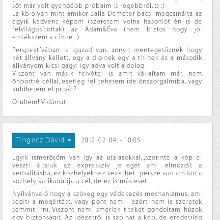
sőt már volt gyengébb próbáim is régebbről. :s :)
Ez kb olyan mint amikor Balla Demeter bácsi megcsinálta az
egyik kedvenc képem (szeretem volna hasonlót én is de
felvilágosítottak) az Ádám&Éva (nem biztos hogy jól
emlékszem a címre...)
Perspektívában is igazad van, annyit mentegetőznék hogy
két állvány kellett, egy a diginek egy a tlr-nek és a második
állványom kicsi gagyi így adva volt a dolog.
Viszont van másik felvétel is amit vállaltam már, nem
önportré céllal, esetleg fel tehetem ide önszorgalmiba, vagy
küldhetem el privát?
Örültem! Vidámat!
Tingecz Dávid
2012. 02. 04. - 10:05
Egyik ismerősöm van így az utalásokkal..,szerinte a kép el
veszti általuk az expresszív jellegét ami elmozdít a
verbalitásba, ez közhelyekhez vezethet.. persze van amikor a
közhely karikatúrája a cél, de ez is más eset.
Nyilvánvaló hogy a szöveg egy védekezés mechanizmus, ami
segíti a megértést, vagy pont nem - ezért nem is szeretek
semmit írni. Viszont nem ismerlek titeket gondoltam húzok
egy biztonságit. Az idézetről is szólhat a kép, de eredetileg