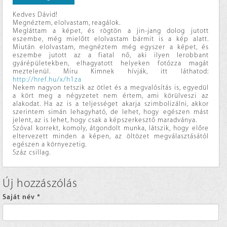
Kedves Dávid!
Megnéztem, elolvastam, reagálok.
Megláttam a képet, és rögtön a jin-jang dolog jutott
eszembe, még mielőtt elolvastam bármit is a kép alatt.
Miután elolvastam, megnéztem még egyszer a képet, és
eszembe jutott az a fiatal nő, aki ilyen lerobbant
gyárépületekben, elhagyatott helyeken fotózza magát
meztelenül. Miru Kimnek hívják, itt láthatod:
http://href.hu/x/h1za
Nekem nagyon tetszik az ötlet és a megvalósítás is, egyedül
a kört meg a négyzetet nem értem, ami körülveszi az
alakodat. Ha az is a teljességet akarja szimbolizálni, akkor
szerintem simán lehagyható, de lehet, hogy egészen mást
jelent, az is lehet, hogy csak a képszerkesztő maradványa.
Szóval korrekt, komoly, átgondolt munka, látszik, hogy előre
eltervezett minden a képen, az öltözet megválasztásától
egészen a környezetig.
Száz csillag.
Új hozzászólás
Saját név
*