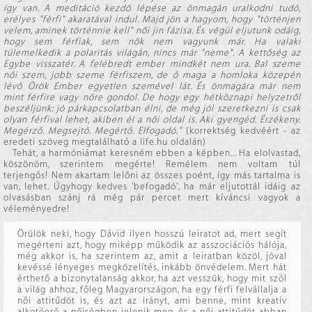
így van. A meditáció kezdő lépése az önmagán uralkodni tudó,
erélyes "férfi" akaratával indul. Majd jön a hagyom, hogy "történjen
velem, aminek történnie kell" női jin fázisa. És végül eljutunk odáig,
hogy sem férfiak, sem nők nem vagyunk már. Ha valaki
túlemelkedik a polaritás világán, nincs már "neme". A kettőség az
Egybe visszatér. A felébredt ember mindkét nem ura. Bal szeme
női szem, jobb szeme férfiszem, de ő maga a homloka közepén
lévő Örök Ember egyetlen szemével lát. És önmagára már nem
mint férfire vagy nőre gondol. De hogy egy hétköznapi helyzetről
beszéljünk: jó párkapcsolatban élni, de még jól szeretkezni is csak
olyan férfival lehet, akiben él a női oldal is. Aki gyengéd. Érzékeny.
Megérző. Megsejtő. Megértő. Elfogadó."
(korrektség kedvéért - az
eredeti szöveg megtalálható a life.hu oldalán)
Tehát, a harmóniámat keresném ebben a képben... Ha elolvastad,
köszönöm, szerintem megérte! Remélem nem voltam túl
terjengős! Nem akartam lelőni az összes poént, így más tartalma is
van, lehet. Úgyhogy kedves 'befogadó', ha már eljutottál idáig az
olvasásban szánj rá még pár percet mert kíváncsi vagyok a
véleményedre!
Örülök neki, hogy Dávid ilyen hosszú leiratot ad, mert segít
megérteni azt, hogy miképp működik az asszociációs hálója,
még akkor is, ha szerintem az, amit a leiratban közöl, jóval
kevéssé lényeges megközelítés, inkább önvédelem. Mert hát
érthető a bizonytalanság akkor, ha azt vesszük, hogy mit szól
a világ ahhoz, főleg Magyarországon, ha egy férfi felvállalja a
női attitűdöt is, és azt az irányt, ami benne, mint kreatív
alkotóerő a nőiségben jelenik meg, és a női attitűdöt abban