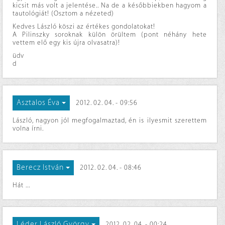
kicsit más volt a jelentése.. Na de a későbbiekben hagyom a
tautológiát! (Osztom a nézeted)
Kedves László köszi az értékes gondolatokat!
A Pilinszky soroknak külön örültem (pont néhány hete
vettem elő egy kis újra olvasatra)!
üdv
d
Asztalos Éva
2012. 02. 04. - 09:56
László, nagyon jól megfogalmaztad, én is ilyesmit szerettem
volna írni.
Berecz István
2012. 02. 04. - 08:46
Hát ...
Léder László György
2012. 02. 04. - 00:24