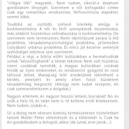
"világra löki" magzatát... Nem tudom, sikerül-e átadnom
gondolatom lényegét. Szerintem a női befogadási cimke
csak egy romantikus rendszertan, férfisoviniszta alaptétel,
semmi több.
Továbbá az osztódó, széteső istenkép amúgy is
korkövetelmény. A női és férfi szerepkörök összemosása,
más oldalról hisztérikus szétválasztása is korkövetelmény. De
szerintem nem természetes. Nemi identitásunk zavara is élő
probléma, társadalompszichológiai probléma, jellemzően
(súlyában) urbánus probléma. És nincs jól kezelve semelyik
szélsőséget tekintve sem szerintem.
Például a régi, a biblia előtti kultúrákban a hermafroditák
voltak "kézzelfoghatók" a témát tekintve. Nem volt hisztéria,
isteni csodának tartották, a magyar kultúrában csírának
hívták az ilyen embereket, és rendszerint gyógyító és rovó
táltossá lettek. Manapság lelki eredetűnek tekinthető a
kérdés, amelyért és amely ellen folyó küzdelem
társadalmilag megosztó. (Amúgy nem tudok receptet, én
csak szemrevételezem a dolgokat.)
Nagyon eltértem, és nagyon hosszú lettem, bocsánat! No és
szűk a hely itt, és talán nem is itt kellene erről értekeznem.
Nem tudom, szokás-e...
UI: a dolog nem véresen komoly, természetesen tiszteletben
tartom Müller Péter véleményét és a többiekét is. Csak ha
én gondolkodom a dologról, akkor ide jutok, erre jutok... :)