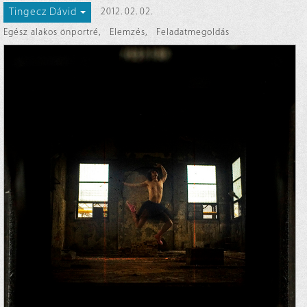
Tingecz Dávid
2012. 02. 02.
Egész alakos önportré
,
Elemzés
,
Feladatmegoldás