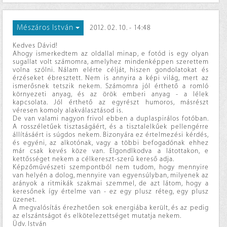
Mészáros István
2012. 02. 10. - 14:48
Kedves Dávid!
Ahogy ismerkedtem az oldallal minap, e fotód is egy olyan
sugallat volt számomra, amelyhez mindenképpen szerettem
volna szólni. Nálam elérte célját, hiszen gondolatokat és
érzéseket ébresztett. Nem is annyira a képi világ, mert az
ismerősnek tetszik nekem. Számomra jól érthető a romló
környezeti anyag, és az örök emberi anyag - a lélek
kapcsolata. Jól érthető az egyrészt humoros, másrészt
véresen komoly alakválasztásod is.
De van valami nagyon frivol ebben a duplaspirálos fotóban.
A rosszéletűek tisztaságáért, és a tisztalelkűek pellengérre
állításáért is súgdos nekem. Bizonyára ez értelmezési kérdés,
és egyéni, az alkotónak, vagy a többi befogadónak ehhez
már csak kevés köze van. Elgondlkodva a látottakon, e
kettősséget nekem a célkereszt-szerű kereső adja.
Képzőművészeti szempontból nem tudom, hogy mennyire
van helyén a dolog, mennyire van egyensúlyban, milyenek az
arányok a ritmikák szakmai szemmel, de azt látom, hogy a
keresőnek így értelme van - ez egy plusz réteg, egy plusz
üzenet.
A megvalósítás érezhetően sok energiába került, és az pedig
az elszántságot és elkötelezettséget mutatja nekem.
Üdv. István