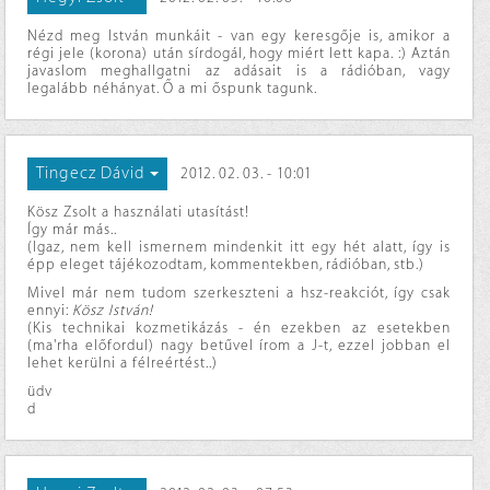
Nézd meg István munkáit - van egy keresgője is, amikor a
régi jele (korona) után sírdogál, hogy miért lett kapa. :) Aztán
javaslom meghallgatni az adásait is a rádióban, vagy
legalább néhányat. Ő a mi őspunk tagunk.
Tingecz Dávid
2012. 02. 03. - 10:01
Kösz Zsolt a használati utasítást!
Így már más..
(Igaz, nem kell ismernem mindenkit itt egy hét alatt, így is
épp eleget tájékozodtam, kommentekben, rádióban, stb.)
Mivel már nem tudom szerkeszteni a hsz-reakciót, így csak
ennyi:
Kösz István!
(Kis technikai kozmetikázás - én ezekben az esetekben
(ma'rha előfordul) nagy betűvel írom a J-t, ezzel jobban el
lehet kerülni a félreértést..)
üdv
d