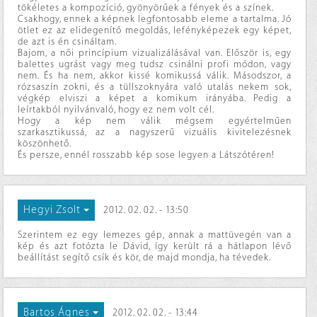
tökéletes a kompozíció, gyönyörűek a fények és a színek.
Csakhogy, ennek a képnek legfontosabb eleme a tartalma. Jó
ötlet ez az elidegenítő megoldás, lefényképezek egy képet,
de azt is én csináltam.
Bajom, a női princípium vizualizálásával van. Először is, egy
balettes ugrást vagy meg tudsz csinálni profi módon, vagy
nem. És ha nem, akkor kissé komikussá válik. Másodszor, a
rózsaszín zokni, és a tüllszoknyára való utalás nekem sok,
végkép elviszi a képet a komikum irányába. Pedig a
leírtakból nyilvánvaló, hogy ez nem volt cél.
Hogy a kép nem válik mégsem egyértelműen
szarkasztikussá, az a nagyszerű vizuális kivitelezésnek
köszönhető.
És persze, ennél rosszabb kép sose legyen a Látszótéren!
Hegyi Zsolt
2012. 02. 02. - 13:50
Szerintem ez egy lemezes gép, annak a mattüvegén van a
kép és azt fotózta le Dávid, így került rá a hátlapon lévő
beállítást segítő csík és kör, de majd mondja, ha tévedek.
Bartos Ágnes
2012. 02. 02. - 13:44