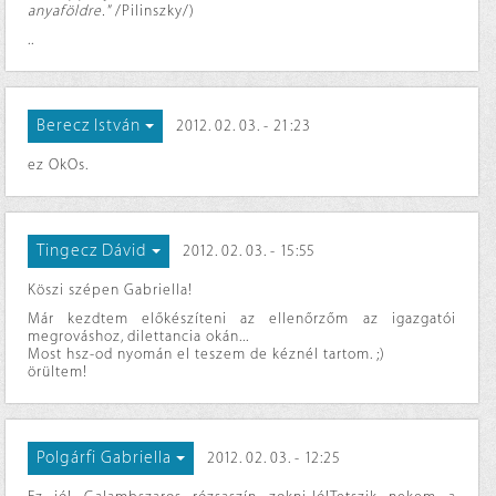
anyaföldre."
/Pilinszky/)
..
Berecz István
2012. 02. 03. - 21:23
ez OkOs.
Tingecz Dávid
2012. 02. 03. - 15:55
Köszi szépen Gabriella!
Már kezdtem előkészíteni az ellenőrzőm az igazgatói
megrováshoz, dilettancia okán...
Most hsz-od nyomán el teszem de kéznél tartom. ;)
örültem!
Polgárfi Gabriella
2012. 02. 03. - 12:25