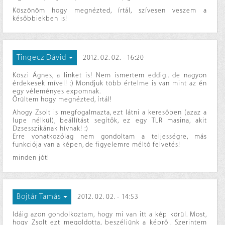
Köszönöm hogy megnézted, írtál, szívesen veszem a
későbbiekben is!
Tingecz Dávid
2012. 02. 02. - 16:20
Köszi Ágnes, a linket is! Nem ismertem eddig.. de nagyon
érdekesek mível! :) Mondjuk több értelme is van mint az én
egy véleményes expomnak.
Örültem hogy megnézted, írtál!
Ahogy Zsolt is megfogalmazta, ezt látni a keresőben (azaz a
lupe nélkül), beállítást segítők, ez egy TLR masina, akit
Dzsesszikának hívnak! :)
Erre vonatkozólag nem gondoltam a teljességre, más
funkciója van a képen, de figyelemre méltó felvetés!
minden jót!
Bojtár Tamás
2012. 02. 02. - 14:53
Idáig azon gondolkoztam, hogy mi van itt a kép körül. Most,
hogy Zsolt ezt megoldotta, beszéljünk a képről. Szerintem