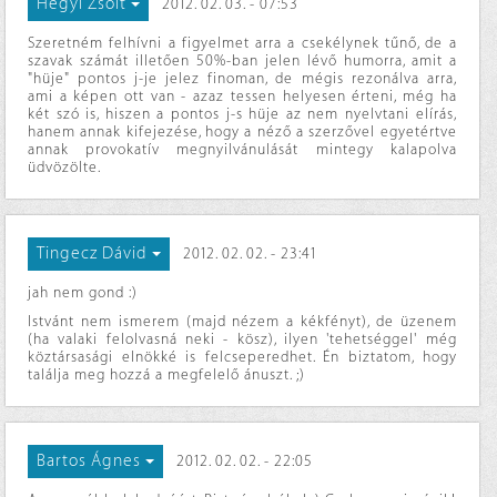
Hegyi Zsolt
2012. 02. 03. - 07:53
Szeretném felhívni a figyelmet arra a csekélynek tűnő, de a
szavak számát illetően 50%-ban jelen lévő humorra, amit a
"hüje" pontos j-je jelez finoman, de mégis rezonálva arra,
ami a képen ott van - azaz tessen helyesen érteni, még ha
két szó is, hiszen a pontos j-s hüje az nem nyelvtani elírás,
hanem annak kifejezése, hogy a néző a szerzővel egyetértve
annak provokatív megnyilvánulását mintegy kalapolva
üdvözölte.
Tingecz Dávid
2012. 02. 02. - 23:41
jah nem gond :)
Istvánt nem ismerem (majd nézem a kékfényt), de üzenem
(ha valaki felolvasná neki - kösz), ilyen 'tehetséggel' még
köztársasági elnökké is felcseperedhet. Én biztatom, hogy
találja meg hozzá a megfelelő ánuszt. ;)
Bartos Ágnes
2012. 02. 02. - 22:05