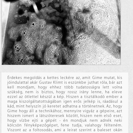
Érdekes megoldás a kettes leckére az, amit Gime mutat, kis
jóindulattal akár Gustav Klimt is eszünkbe juthat róla, bár azt
kell mondjam, hogy ehhez több tudatosságra lett volna
szükség, nem is biztos, hogy rossz irány lenne, ha eleve
ezzel az ötlettel készül a kép. Hiszen a tisztálkodó ember a
maga kiszolgáltatottságában igen erős jelkép is, ráadásul a
kád, mint helyszín jó keretet adhatna a történetnek. Az, hogy
Gime hogy áll a technikához, mennyire vigyáz a gépeire, azt
hiszem ismert a látszóteresek között, hiszen nem első eset,
hogy vízbe ejti a gépét - én mondjuk nem adnék neki
kölcsön fényképezőgépet, fene tudja, valahogy félteném.
Viszont az a foltosodás, ami a leirat szerint a baleset okán