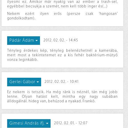
ilyesmi ez. Amikor már nyakig van az ember a trash-sel,
egyébbel becsukja a szemét, nem kell több inger és(...)
Nekem ezért ilyen erős (persze csak 'hangosan'
gondolkodtam).
Pádár Ádám
2012. 02. 02. - 14:45
Tényleg érdekes kép, tényleg belenézhetnél a kamerába,
mert most a tekintetemet ez a kis fehér baktérium-mütyő
vonza leginkább.
Gerlei Gábor
2012. 02. 02. - 10:41
Ez nekem is tetszik. Ha még ránk is néznél, tán még jobb
lenne. Olyan hatást kelt, mintha egy nagy subában
álldogálnál. hideg van, behúzod a nyakad. Frankó.
Gimesi András ifj.
2012. 02. 01. - 12:07