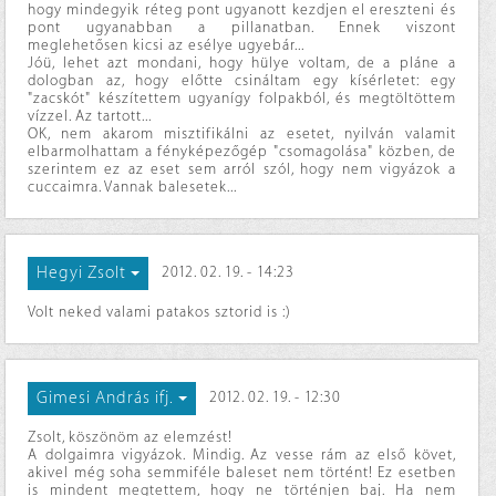
hogy mindegyik réteg pont ugyanott kezdjen el ereszteni és
pont ugyanabban a pillanatban. Ennek viszont
meglehetősen kicsi az esélye ugyebár...
Jóü, lehet azt mondani, hogy hülye voltam, de a pláne a
dologban az, hogy előtte csináltam egy kísérletet: egy
"zacskót" készítettem ugyanígy folpakból, és megtöltöttem
vízzel. Az tartott...
OK, nem akarom misztifikálni az esetet, nyilván valamit
elbarmolhattam a fényképezőgép "csomagolása" közben, de
szerintem ez az eset sem arról szól, hogy nem vigyázok a
cuccaimra. Vannak balesetek...
Hegyi Zsolt
2012. 02. 19. - 14:23
Volt neked valami patakos sztorid is :)
Gimesi András ifj.
2012. 02. 19. - 12:30
Zsolt, köszönöm az elemzést!
A dolgaimra vigyázok. Mindig. Az vesse rám az első követ,
akivel még soha semmiféle baleset nem történt! Ez esetben
is mindent megtettem, hogy ne történjen baj. Ha nem