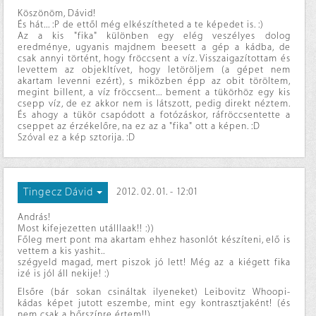
Köszönöm, Dávid!
És hát... :P de ettől még elkészítheted a te képedet is. :)
Az a kis "fika" különben egy elég veszélyes dolog
eredménye, ugyanis majdnem beesett a gép a kádba, de
csak annyi történt, hogy fröccsent a víz. Visszaigazítottam és
levettem az objekltívet, hogy letöröljem (a gépet nem
akartam levenni ezért), s miközben épp az obit töröltem,
megint billent, a víz fröccsent... bement a tükörhöz egy kis
csepp víz, de ez akkor nem is látszott, pedig direkt néztem.
És ahogy a tükör csapódott a fotózáskor, ráfröccsentette a
cseppet az érzékelőre, na ez az a "fika" ott a képen. :D
Szóval ez a kép sztorija. :D
Tingecz Dávid
2012. 02. 01. - 12:01
András!
Most kifejezetten utálllaak!! :))
Főleg mert pont ma akartam ehhez hasonlót készíteni, elő is
vettem a kis yashit..
szégyeld magad, mert piszok jó lett! Még az a kiégett fika
izé is jól áll nekije! :)
Elsőre (bár sokan csináltak ilyeneket) Leibovitz Whoopi-
kádas képet jutott eszembe, mint egy kontrasztjaként! (és
nem csak a bőrszínre értem!!)