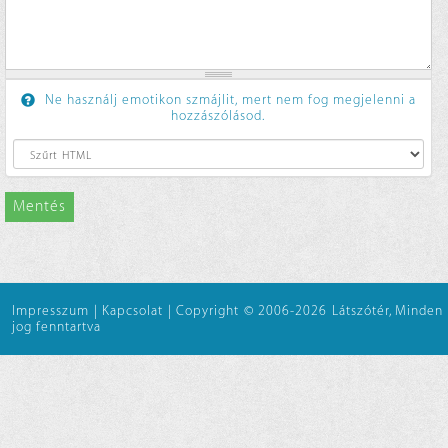
Ne használj emotikon szmájlit, mert nem fog megjelenni a
hozzászólásod.
Mentés
Impresszum
|
Kapcsolat
|
Copyright © 2006-2026 Látszótér, Minden
jog fenntartva