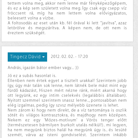
tettem volna meg, akkor nem lenne már fényképezőgépem,
és ez a kép sem született volna meg. Így csak egy csepp víz
fröccsent rá, míg ha nem lettem volna elővigyázatos,
beleesett volna a vízbe.
A foltosodás az eset után kb. fél órával ki lett "javítva", azaz
letörölve és megszárítva. A képen nem, de ott nem is
éreztem szükségét.
Tingecz Dávid
2012. 02. 02. - 17:20
András, igazán bátor ember vagy... :))
Jó ez a subás hasonlat is.
Ellenben nem értek egyet a tisztelt urakkal! Szerintem jobb
így, úgy már talán sok lenne, nem látnék bele mást mint egy
fürdő kádazást, Hiszen mért nézne ránk, miért akarná hogy
ott legyünk, ez egy intim cselekvés (legalábbis általában).
Nyitott szemmel szerintem snassz lenne.., pontosabban nem
elég izgalmas, pedig így szvsz mélyebb üzenete is lehet.
Nem zárom ki hogy nem direkt, de a víz tartománya is oszlik
sötét és világos kontrasztokra, és majdhogy nem középen.
Nekem ez egy 'Mózes-motívum' a Vörös tenger előtt
(természetesen bármilyen burkolt utalás nélkül!).. mi legyen,
ha nem megyünk biztos halál ha megyünk úgy is.. és lesüté
szemét, várva az isteni gondviselést. Szerintem inkább