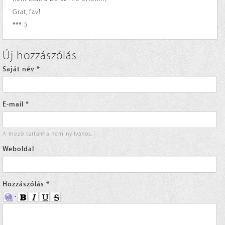
Grat, fav!
*** :)
Új hozzászólás
Saját név
*
E-mail
*
A mező tartalma nem nyilvános.
Weboldal
Hozzászólás
*