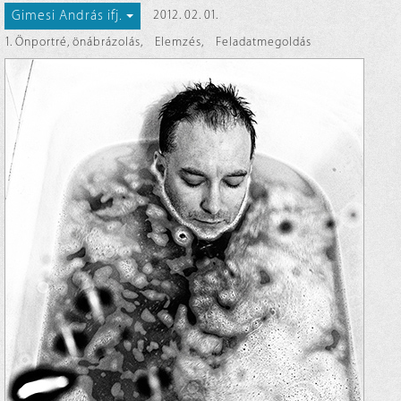
Gimesi András ifj.
2012. 02. 01.
1. Önportré, önábrázolás
,
Elemzés
,
Feladatmegoldás