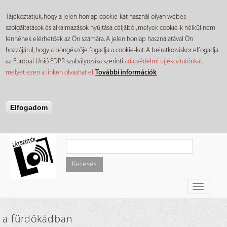
Tájékoztatjuk, hogy a jelen honlap cookie-kat használ olyan webes
szolgáltatások és alkalmazások nyújtása céljából, melyek cookie-k nélkül nem
lennének elérhetőek az Ön számára. A jelen honlap használatával Ön
hozzájárul, hogy a böngészője fogadja a cookie-kat. A beiratkozáskor elfogadja
az Európai Unió EDPR szabályozása szerinti
adatvédelmi tájékoztatónkat,
melyet ezen a linken olvashat el
.
További információk
Elfogadom
Ugrás
a
tartalomra
Keresés
Toggle
navigati
a fürdőkádban