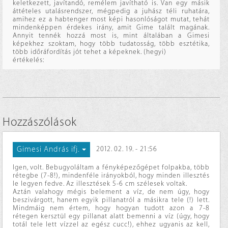
keletkezett, javítandó, remélem javítható is. Van egy másik
áttételes utalásrendszer, mégpedig a juhász téli ruhatára,
amihez ez a habtenger most képi hasonlóságot mutat, tehát
mindenképpen érdekes irány, amit Gime talált magának.
Annyit tennék hozzá most is, mint általában a Gimesi
képekhez szoktam, hogy több tudatosság, több esztétika,
több időráfordítás jót tehet a képeknek. (hegyi)
értékelés:
Hozzászólások
Gimesi András ifj.
2012. 02. 19. - 21:56
Igen, volt. Bebugyoláltam a fényképezőgépet folpakba, több
rétegbe (7-8!), mindenféle irányokból, hogy minden illesztés
le legyen fedve. Az illesztések 5-6 cm szélesek voltak.
Aztán valahogy mégis belement a víz, de nem úgy, hogy
beszivárgott, hanem egyik pillanatról a másikra tele (!) lett.
Mindmáig nem értem, hogy hogyan tudott azon a 7-8
rétegen kersztül egy pillanat alatt bemenni a víz (úgy, hogy
totál tele lett vízzel az egész cucc!), ehhez ugyanis az kell,