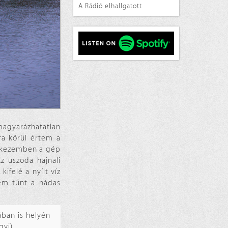
A Rádió elhallgatott
magyarázhatatlan
ra körül értem a
, kezemben a gép
z uszoda hajnali
ifelé a nyílt víz
nem tűnt a nádas
ában is helyén
gyi)