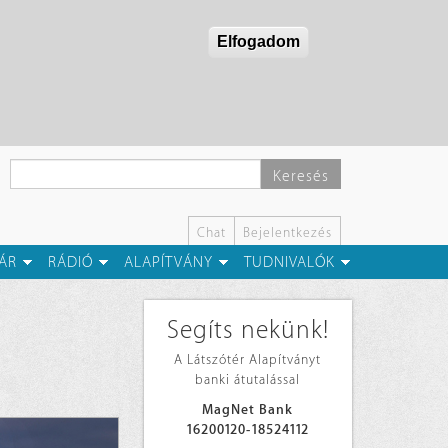
Elfogadom
Keresés
Chat
Bejelentkezés
ÁR
RÁDIÓ
ALAPÍTVÁNY
TUDNIVALÓK
Segíts nekünk!
A Látszótér Alapítványt
banki átutalással
MagNet Bank
16200120-18524112