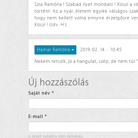
Szia Ramóna ! Szabad ilyet mondani ! Köszi a v
történt. Az a nyár, életem egyikk válságos sza
hogy nem kellett volna ennyire érzelgősre venn
Köszi ! Üdv: H L
2019. 02. 14. - 10:45
Hamar Ramóna
Nekem tetszik, jó a hangulat, szép, de nem túl 
Új hozzászólás
Saját név
*
E-mail
*
A mező tartalma nem nyilvános.