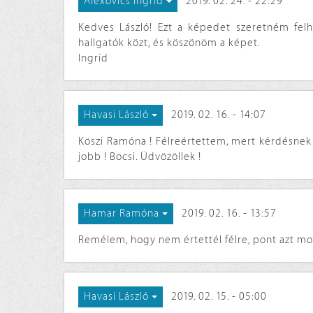
2019. 02. 24. - 22:29
Alexovics Ingrid
Kedves László! Ezt a képedet szeretném felh
hallgatók közt, és köszönöm a képet.
Ingrid
2019. 02. 16. - 14:07
Havasi László
Köszi Ramóna ! Félreértettem, mert kérdésnek
jobb ! Bocsi. Üdvözöllek !
2019. 02. 16. - 13:57
Hamar Ramóna
Remélem, hogy nem értettél félre, pont azt mo
2019. 02. 15. - 05:00
Havasi László