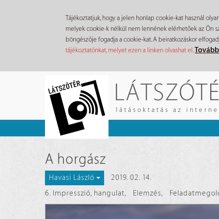
Tájékoztatjuk, hogy a jelen honlap cookie-kat használ olya
melyek cookie-k nélkül nem lennének elérhetőek az Ön szá
böngészője fogadja a cookie-kat. A beiratkozáskor elfogad
Tovább
tájékoztatónkat, melyet ezen a linken olvashat el
.
Ugrás
LÁTSZÓT
a
tartalomra
látásoktatás az intern
A horgász
2019. 02. 14.
Havasi László
6. Impresszió, hangulat
,
Elemzés
,
Feladatmegol