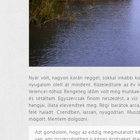
Nyár volt, nagyon korán reggel, sokkal inkább 
nyugalom ölelt át mindent. Közeledtünk az év l
Velencei-tóhoz. Rengeteg időm volt még munkakez
és sétáltam. Egyszercsak finom neszezést, a ví
hangjai, illata elevendtek meg. Régi barátok arca,
felé haladt. Csendben, lassan, nyugodtan. Musz
mögött. Mentem dolgozni.
Azt gondolom, hogy az eddig megmutatott képe
van, ami összességében is képes érzéseket átad