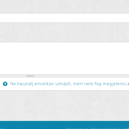
Ne használj emotikon szmájlit, mert nem fog megjelenni a