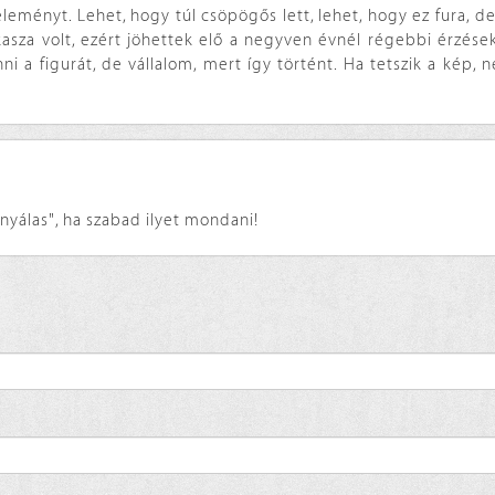
éleményt. Lehet, hogy túl csöpögős lett, lehet, hogy ez fura, d
kasza volt, ezért jöhettek elő a negyven évnél régebbi érzések.
i a figurát, de vállalom, mert így történt. Ha tetszik a kép, 
"nyálas", ha szabad ilyet mondani!