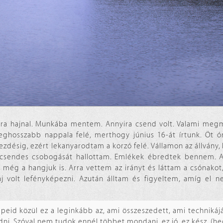
kora hajnal. Munkába mentem. Annyira csend volt. Valami meg
eghosszabb nappala felé, merthogy június 16-át írtunk. Öt ó
désig, ezért lekanyarodtam a korzó felé. Vállamon az állvány
z csendes csobogását hallottam. Emlékek ébredtek bennem. A
 még a hangjuk is. Arra vettem az irányt és láttam a csónakot, k
áj volt lefényképezni. Azután álltam és figyeltem, amíg el 
id közül ez a leginkább az, ami összeszedett, ami technikáj
ni. Szóval nem tudok ennél többet mondani, ez jó, ez kész. (he