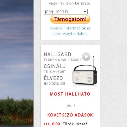
vagy PayPalon keresztül
További információk az
alapítványi oldalon!
MOST HALLHATÓ
(null)
KÖVETKEZŐ ADÁSOK
sze, 0:00
Török József