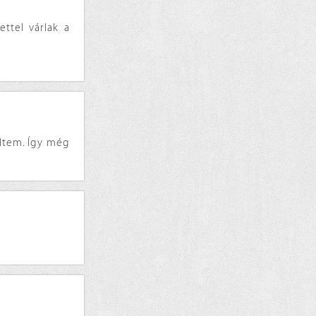
ttel várlak a
eltem. Így még