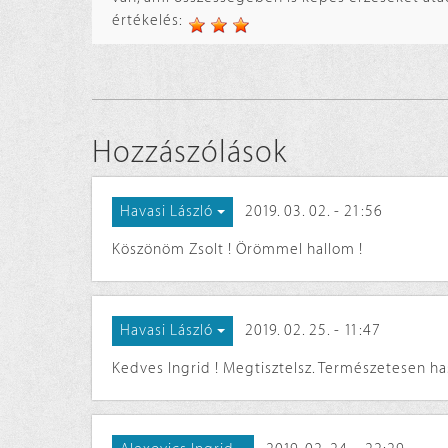
értékelés:
Hozzászólások
2019. 03. 02. - 21:56
Havasi László
Köszönöm Zsolt ! Örömmel hallom !
2019. 02. 25. - 11:47
Havasi László
Kedves Ingrid ! Megtisztelsz. Természetesen has