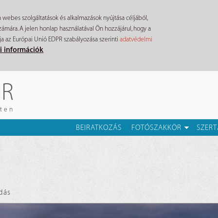
n webes szolgáltatások és alkalmazások nyújtása céljából,
mára. A jelen honlap használatával Ön hozzájárul, hogy a
ja az Európai Unió EDPR szabályozása szerinti
adatvédelmi
i információk
ÉR
eten
BEIRATKOZÁS
FOTÓSZAKKÖR
SZERT
dás