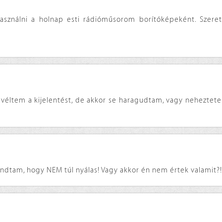
asználni a holnap esti rádióműsorom borítóképeként. Szerete
 véltem a kijelentést, de akkor se haragudtam, vagy neheztet
ndtam, hogy NEM túl nyálas! Vagy akkor én nem értek valamit?!