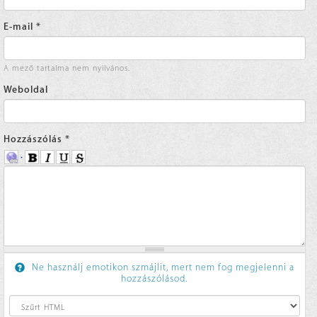
E-mail
*
A mező tartalma nem nyilvános.
Weboldal
Hozzászólás
*
Ne használj emotikon szmájlit, mert nem fog megjelenni a
hozzászólásod.