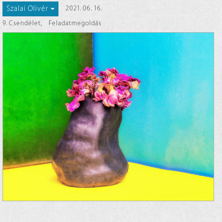
Szalai Olivér
2021. 06. 16.
9. Csendélet
,
Feladatmegoldás