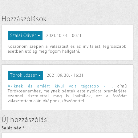
Hozzászólások
Szalai Olivér
2021. 10. 01. - 00:11
Köszönöm szépen a választást és az invitálást, legrosszabb
esetben utólag meg fogom hallgatni.
Török József
2021. 09. 30. - 16:31
Akiknek és amiért kívül volt tágasabb - I.
című
Törökösenemhez, melynek péntek este nyolcas premierjére
ezennel tisztelettel meg is invitállak, ezt a fotódat
választottam ajánlóképnek, köszönettel.
Új hozzászólás
Saját név
*