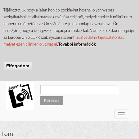
Tájékoztatjuk, hogy a jelen honlap cookie-kat használ olyan webes
szolgáltatások és alkalmazások nyújtása céljából, melyek cookie-k nélkül nem
lennének elérhetőek az Ön számára. A jelen honlap használatával Ön
hozzájárul, hogy a böngészője fogadja a cookie-kat. A beiratkozáskor elfogadja
az Európai Unió EDPR szabályozása szerinti
adatvédelmi tájékoztatónkat,
melyet ezen a linken olvashat el
.
További információk
Elfogadom
Ugrás
a
tartalomra
Keresés
Toggle
navigati
Isan