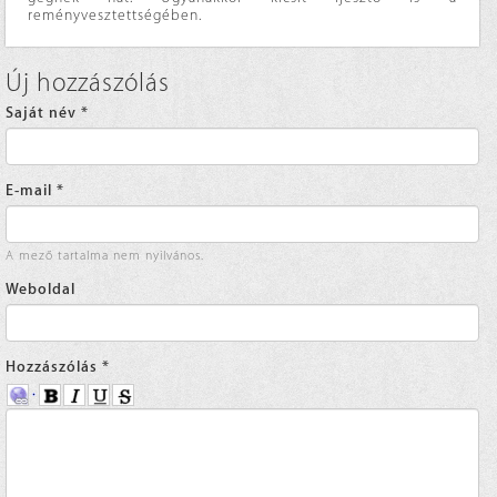
reményvesztettségében.
Új hozzászólás
Saját név
*
E-mail
*
A mező tartalma nem nyilvános.
Weboldal
Hozzászólás
*