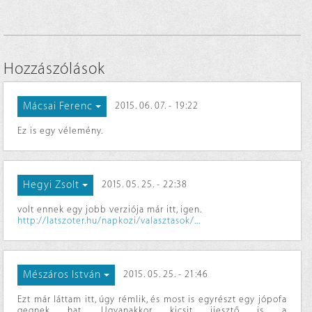
Hozzászólások
Mácsai Ferenc
2015. 06. 07. - 19:22
Ez is egy vélemény.
Hegyi Zsolt
2015. 05. 25. - 22:38
volt ennek egy jobb verziója már itt, igen.
http://latszoter.hu/napkozi/valasztasok/...
Mészáros István
2015. 05. 25. - 21:46
Ezt már láttam itt, úgy rémlik, és most is egyrészt egy jópofa
gegnek hat. Ugyanakkor kicsit ijesztő is a