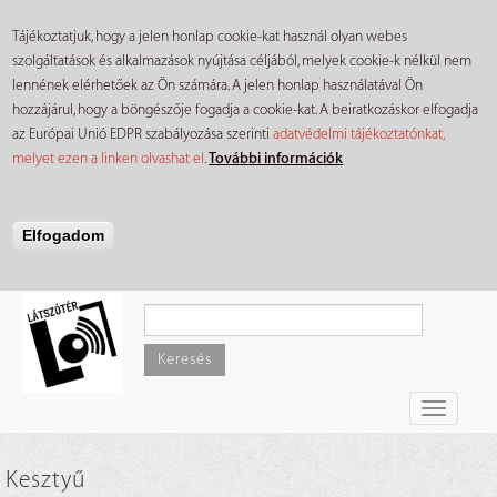
Tájékoztatjuk, hogy a jelen honlap cookie-kat használ olyan webes
szolgáltatások és alkalmazások nyújtása céljából, melyek cookie-k nélkül nem
lennének elérhetőek az Ön számára. A jelen honlap használatával Ön
hozzájárul, hogy a böngészője fogadja a cookie-kat. A beiratkozáskor elfogadja
az Európai Unió EDPR szabályozása szerinti
adatvédelmi tájékoztatónkat,
melyet ezen a linken olvashat el
.
További információk
Elfogadom
Ugrás
a
tartalomra
Keresés
Toggle
navigati
Kesztyű