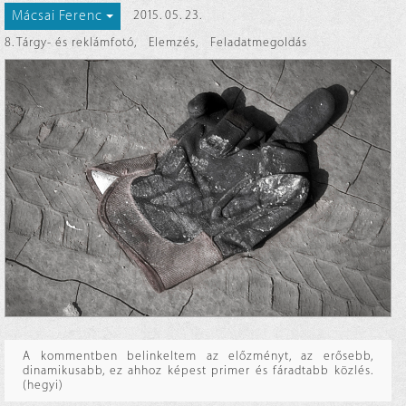
Mácsai Ferenc
2015. 05. 23.
8. Tárgy- és reklámfotó
,
Elemzés
,
Feladatmegoldás
A kommentben belinkeltem az előzményt, az erősebb,
dinamikusabb, ez ahhoz képest primer és fáradtabb közlés.
(hegyi)