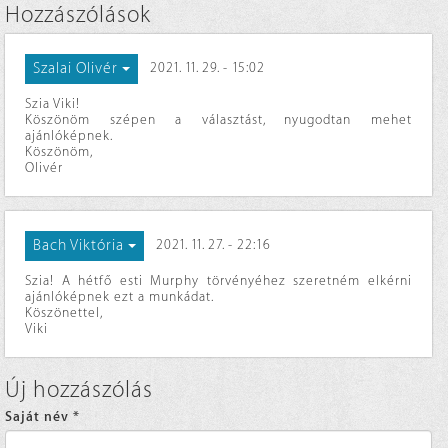
Hozzászólások
Szalai Olivér
2021. 11. 29. - 15:02
Szia Viki!
Köszönöm szépen a választást, nyugodtan mehet
ajánlóképnek.
Köszönöm,
Olivér
Bach Viktória
2021. 11. 27. - 22:16
Szia! A hétfő esti Murphy törvényéhez szeretném elkérni
ajánlóképnek ezt a munkádat.
Köszönettel,
Viki
Új hozzászólás
Saját név
*