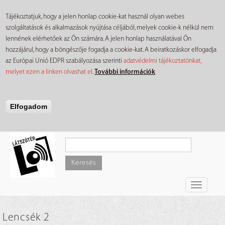
Tájékoztatjuk, hogy a jelen honlap cookie-kat használ olyan webes
szolgáltatások és alkalmazások nyújtása céljából, melyek cookie-k nélkül nem
lennének elérhetőek az Ön számára. A jelen honlap használatával Ön
hozzájárul, hogy a böngészője fogadja a cookie-kat. A beiratkozáskor elfogadja
az Európai Unió EDPR szabályozása szerinti
adatvédelmi tájékoztatónkat,
melyet ezen a linken olvashat el
.
További információk
Elfogadom
Ugrás
a
tartalomra
Keresés
Toggle
navigati
Lencsék 2