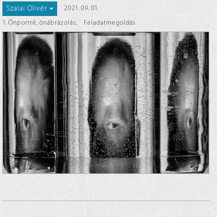
Szalai Olivér
2021. 09. 01.
1. Önportré, önábrázolás
,
Feladatmegoldás