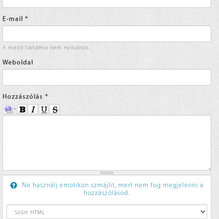
E-mail
*
A mező tartalma nem nyilvános.
Weboldal
Hozzászólás
*
Ne használj emotikon szmájlit, mert nem fog megjelenni a
hozzászólásod.