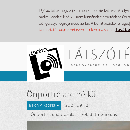
Tájékoztatjuk, hogy a jelen honlap cookie-kat használ olya
melyek cookie-k nélkül nem lennének elérhetőek az Ön szá
böngészője fogadja a cookie-kat. A beiratkozáskor elfogad
Tovább
tájékoztatónkat, melyet ezen a linken olvashat el
.
Ugrás
LÁTSZÓT
a
tartalomra
látásoktatás az intern
Önportré arc nélkül
2021. 09. 12.
Bach Viktória
1. Önportré, önábrázolás
,
Feladatmegoldás