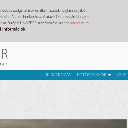
n webes szolgáltatások és alkalmazások nyújtása céljából,
mára. A jelen honlap használatával Ön hozzájárul, hogy a
ja az Európai Unió EDPR szabályozása szerinti
adatvédelmi
i információk
ÉR
eten
BEIRATKOZÁS
FOTÓSZAKKÖR
SZERT