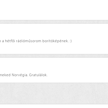
m a hétfői rádióműsorom borítóképének. :)
z neked Norvégia. Gratulálok.