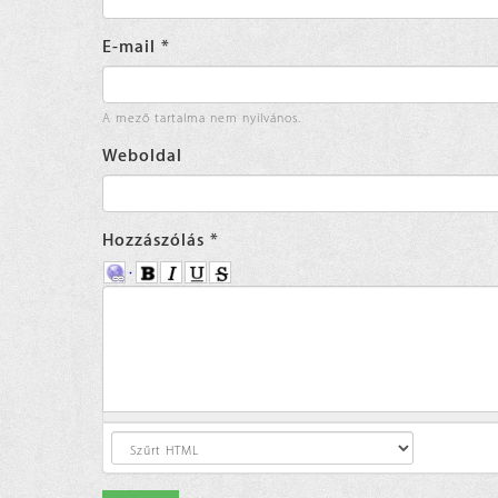
E-mail
*
A mező tartalma nem nyilvános.
Weboldal
Hozzászólás
*