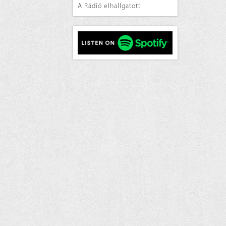
A Rádió elhallgatott