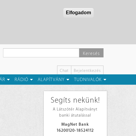
Elfogadom
Keresés
Chat
Bejelentkezés
ÁR
RÁDIÓ
ALAPÍTVÁNY
TUDNIVALÓK
Segíts nekünk!
A Látszótér Alapítványt
banki átutalással
MagNet Bank
16200120-18524112