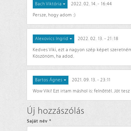
2022. 02. 14. - 16:44
Bach Viktória
Persze, hogy adom :)
2022. 02. 13. - 21:18
Alexovics Ingrid
Kedves Viki, ezt a nagyon szép képet szeretné
Köszönöm, ha adod.
2021. 09. 13. - 23:11
Bartos Ágnes
Wow Viki! Ezt irtam máshol is: felnőttél. Jót tes
Új hozzászólás
Saját név
*