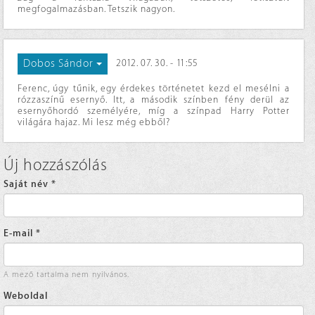
megfogalmazásban. Tetszik nagyon.
Dobos Sándor
2012. 07. 30. - 11:55
Ferenc, úgy tűnik, egy érdekes történetet kezd el mesélni a
rózzaszínű esernyő. Itt, a második színben fény derül az
esernyőhordó személyére, míg a színpad Harry Potter
világára hajaz. Mi lesz még ebből?
Új hozzászólás
Saját név
*
E-mail
*
A mező tartalma nem nyilvános.
Weboldal