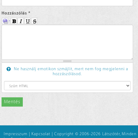
Hozzászólás
*
Ne használj emotikon szmájlit, mert nem fog megjelenni a
hozzászólásod.
Mentés
Impresszum
|
Kapcsolat
|
Copyright © 2006-2026 Látszótér, Minden