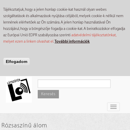
Tájékoztatjuk, hogy a jelen honlap cookie-kat használ olyan webes
szolgáltatások és alkalmazások nyújtása céljából, melyek cookie-k nélkül nem
lennének elérhetőek az Ön számára. A jelen honlap használatával Ön
hozzájárul, hogy a böngészője fogadja a cookie-kat. A beiratkozáskor elfogadja
az Európai Unió EDPR szabályozása szerinti
adatvédelmi tájékoztatónkat,
melyet ezen a linken olvashat el
.
További információk
Elfogadom
Ugrás
a
tartalomra
Keresés
Toggle
navigati
Rózsaszínű álom