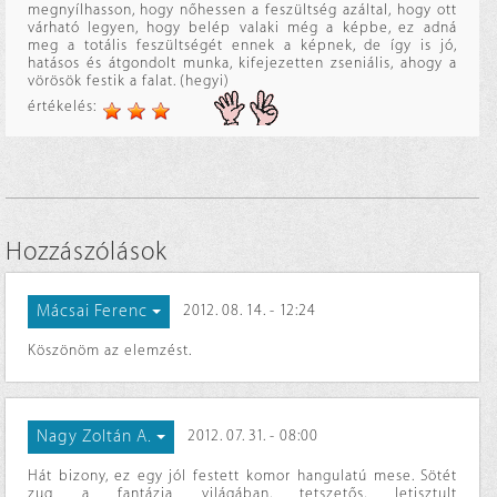
megnyílhasson, hogy nőhessen a feszültség azáltal, hogy ott
várható legyen, hogy belép valaki még a képbe, ez adná
meg a totális feszültségét ennek a képnek, de így is jó,
hatásos és átgondolt munka, kifejezetten zseniális, ahogy a
vörösök festik a falat. (hegyi)
értékelés:
Hozzászólások
Mácsai Ferenc
2012. 08. 14. - 12:24
Köszönöm az elemzést.
Nagy Zoltán A.
2012. 07. 31. - 08:00
Hát bizony, ez egy jól festett komor hangulatú mese. Sötét
zug a fantázia világában, tetszetős, letisztult