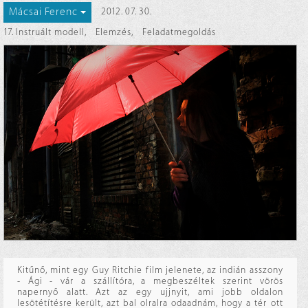
Mácsai Ferenc
2012. 07. 30.
17. Instruált modell
,
Elemzés
,
Feladatmegoldás
Kitűnő, mint egy Guy Ritchie film jelenete, az indián asszony
- Ági - vár a szállítóra, a megbeszéltek szerint vörös
napernyő alatt. Azt az egy ujjnyit, ami jobb oldalon
lesötétítésre került, azt bal olralra odaadnám, hogy a tér ott