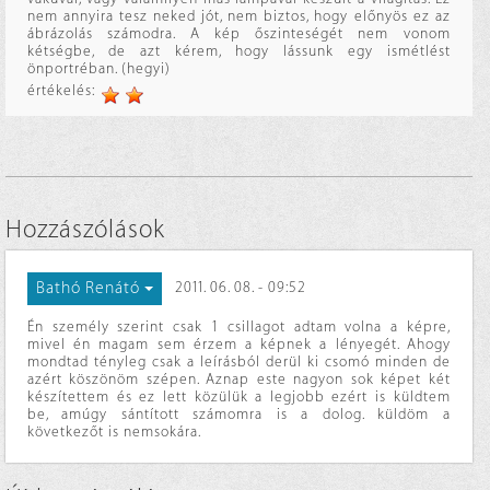
nem annyira tesz neked jót, nem biztos, hogy előnyös ez az
ábrázolás számodra. A kép őszinteségét nem vonom
kétségbe, de azt kérem, hogy lássunk egy ismétlést
önportréban. (hegyi)
értékelés:
Hozzászólások
Bathó Renátó
2011. 06. 08. - 09:52
Én személy szerint csak 1 csillagot adtam volna a képre,
mivel én magam sem érzem a képnek a lényegét. Ahogy
mondtad tényleg csak a leírásból derül ki csomó minden de
azért köszönöm szépen. Aznap este nagyon sok képet két
készítettem és ez lett közülük a legjobb ezért is küldtem
be, amúgy sántított számomra is a dolog. küldöm a
következőt is nemsokára.