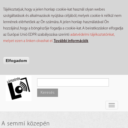
Tájékoztatjuk, hogy a jelen honlap cookie-kat használ olyan webes
szolgáltatások és alkalmazások nyújtása céljából, melyek cookie-k nélkül nem
lennének elérhetőek az Ön számára. A jelen honlap használatával Ön
hozzájárul, hogy a böngészője fogadja a cookie-kat. A beiratkozáskor elfogadja
az Európai Unió EDPR szabályozása szerinti
adatvédelmi tájékoztatónkat,
melyet ezen a linken olvashat el
.
További információk
Elfogadom
Ugrás
a
tartalomra
Keresés
Toggle
navigati
A semmi közepén