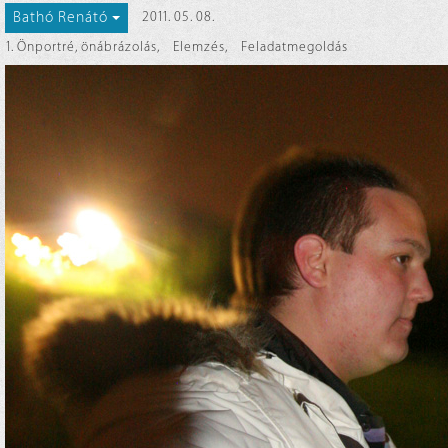
Bathó Renátó
2011. 05. 08.
1. Önportré, önábrázolás
,
Elemzés
,
Feladatmegoldás