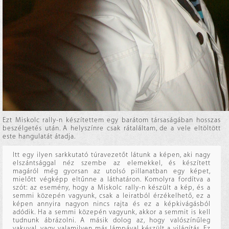
Ezt Miskolc rally-n készítettem egy barátom társaságában hosszas
beszélgetés után. A helyszínre csak rátaláltam, de a vele eltöltött
este hangulatát átadja.
Itt egy ilyen sarkkutató túravezetőt látunk a képen, aki nagy
elszántsággal néz szembe az elemekkel, és készített
magáról még gyorsan az utolsó pillanatban egy képet,
mielőtt végképp eltűnne a láthatáron. Komolyra fordítva a
szót: az esemény, hogy a Miskolc rally-n készült a kép, és a
semmi közepén vagyunk, csak a leiratból érzékelhető, ez a
képen annyira nagyon nincs rajta és ez a képkivágásból
adódik. Ha a semmi közepén vagyunk, akkor a semmit is kell
tudnunk ábrázolni. A másik dolog az, hogy valószínűleg
vakuval, vagy valamilyen más lámpával készült a világítás. Ez