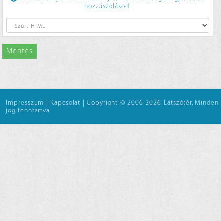
hozzászólásod.
Mentés
Impresszum
|
Kapcsolat
|
Copyright © 2006-2026 Látszótér, Minden
jog fenntartva