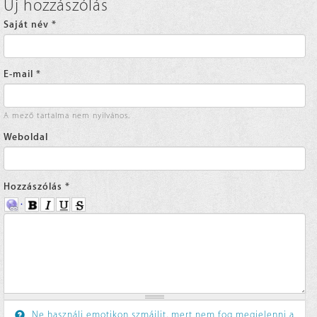
Új hozzászólás
Saját név
*
E-mail
*
A mező tartalma nem nyilvános.
Weboldal
Hozzászólás
*
Ne használj emotikon szmájlit, mert nem fog megjelenni a