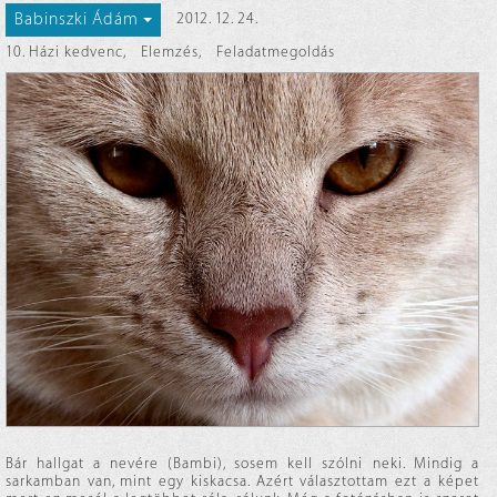
Babinszki Ádám
2012. 12. 24.
10. Házi kedvenc
,
Elemzés
,
Feladatmegoldás
Bár hallgat a nevére (Bambi), sosem kell szólni neki. Mindig a
sarkamban van, mint egy kiskacsa. Azért választottam ezt a képet