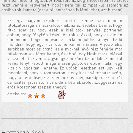
mert ez mesél a legtöbbet róla, rólunk. Még a fotózásban is szeret
részt venni a kedvemért, habár nem túl szimpatikus számára az
arcába tolt kamera (ezt a pillantásában is látni lehet, azt hiszem).
Ez egy nagyon izgalmas portré. Benne van minden
titokzatossága a macskafotóknak, az az érdekes benne, hogy
ritka eset az, hogy ezek a kisállatok ennyire partnerek
abban, hogy fénykép készüljön róluk. Azzal, hogy az elején
elmondom, hogy megvan a leckemegoldás, annyit hadd
mondjak, hogy egy kicsi utómunka nem ártana. A jobb alsó
sarokban most az arcnál és a nyaknál lévő rész fehérje már
túlságosan sok fényt kapott, és ebből egy kicsit maszkolással
vissza lehetne venni. Ugyanígy a nekünk bal oldali szeme túl
kevés fényt kapott, maga a szemgolyó, és ebben talán egy
kicsit világosítani lehetne. Ez utóbbi esetben ezt úgy kell
megoldani, hogy a kontraszton is egy kicsit változtatsz azért,
hogy a térbelisége a szemnek is megmaradjon. Ez a két
csinosítási javaslatom van, de a kép abszolút szuggesztív és
erős. Köszönöm szépen. (hegyi)
értékelés: