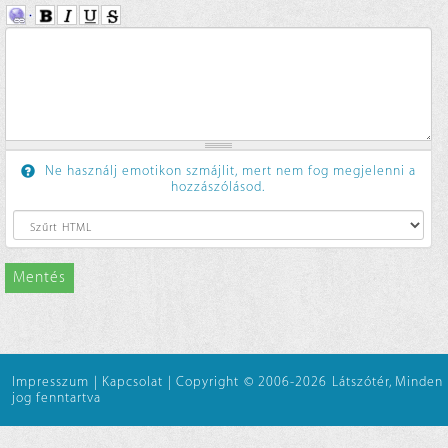
Ne használj emotikon szmájlit, mert nem fog megjelenni a
hozzászólásod.
Mentés
Impresszum
|
Kapcsolat
|
Copyright © 2006-2026 Látszótér, Minden
jog fenntartva