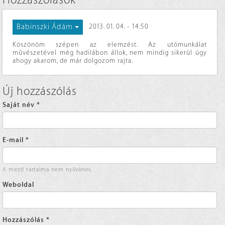
Hozzászólások
Babinszki Ádám
2013. 01. 04. - 14:50
Köszönöm szépen az elemzést. Az utómunkálat
művészetével még hadilábon állok, nem mindig sikerül úgy
ahogy akarom, de már dolgozom rajta.
Új hozzászólás
Saját név
*
E-mail
*
A mező tartalma nem nyilvános.
Weboldal
Hozzászólás
*