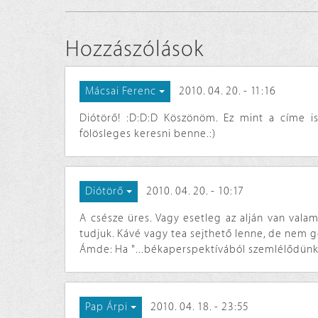
Hozzászólások
2010. 04. 20. - 11:16
Mácsai Ferenc
Diótörő! :D:D:D Köszönöm. Ez mint a címe is
fölösleges keresni benne.:)
2010. 04. 20. - 10:17
Diótörő
A csésze üres. Vagy esetleg az alján van val
tudjuk. Kávé vagy tea sejthető lenne, de nem gőz
Ámde: Ha "...békaperspektívából szemlélődünk, a
2010. 04. 18. - 23:55
Pap Árpi