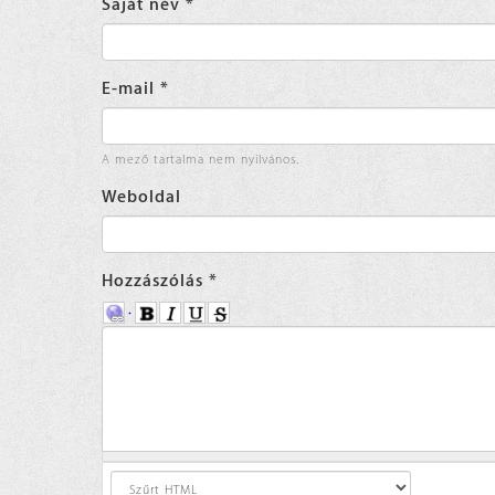
Saját név
*
E-mail
*
A mező tartalma nem nyilvános.
Weboldal
Hozzászólás
*