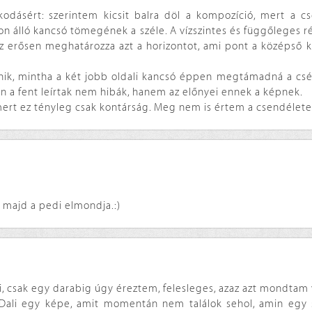
dásért: szerintem kicsit balra döl a kompozíció, mert a csé
on álló kancsó tömegének a széle. A vízszintes és függőleges ré
ez erősen meghatározza azt a horizontot, ami pont a középső 
nik, mintha a két jobb oldali kancsó éppen megtámadná a csé
n a fent leírtak nem hibák, hanem az előnyei ennek a képnek.
, mert ez tényleg csak kontárság. Meg nem is értem a csendélete
e majd a pedi elmondja.:)
, csak egy darabig úgy éreztem, felesleges, azaz azt mondtam 
 Dali egy képe, amit momentán nem találok sehol, amin egy s