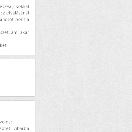
szealj sokkal
sz elválásánál
kancsót pont a
szét, ami akár
ket.
volna:
ötét, viharba