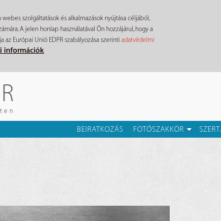
n webes szolgáltatások és alkalmazások nyújtása céljából,
mára. A jelen honlap használatával Ön hozzájárul, hogy a
ja az Európai Unió EDPR szabályozása szerinti
adatvédelmi
i információk
ÉR
eten
BEIRATKOZÁS
FOTÓSZAKKÖR
SZERT