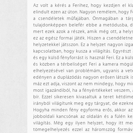
Az volt a kérés a Ferihez, hogy kezdjen el k
elindult ezen az úton. Nagyon remélem, hogy Fe
a csendéletek műfajában. Önmagában a tárgy
tulajdonképpen belefér ebbe a metódusba, de
mert ezek azok a részek, amik még ott, a hel
ez az egész formai játék. Hiszen a csendéletn
helyzetekkel játsszon. Ez a helyzet nagyon izg
kapcsolatban, hogy kusza a világítás. Egyrészt 
és egy külső fényforrást is használ Feri. Ez a k
és közben a térbeliséget Feri a kamera mögül
elhelyezésével van problémám, ugyanis a vet
edényen a duplázódás nagyon erősen látszik is,
máz ezt adja, viszont az nem mindegy, hogy min
most igazándiból, ha a fényértékeket veszem, 
bír. Ezzel sikeresen kivasaltuk a teret kétdi
irányból világítunk meg egy tárgyat, de ezeknek
Hogyha minden fény egyforma erős, akkor azt 
jobboldali kancsónak az oldalán és a fülén kez
világítás. Még egy ilyen helyzet, hogy itt m
tömegelhelyezés ezzel az háromszög formáva