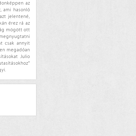
ajdonképpen az
z, ami hasonló
azt jelentené,
kán érez rá az
ság mögött ott
 megnyugtatni
t csak annyit
özben megadóan
ításokat Julio
utasításokhoz"
yi.