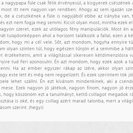
 nagypapa füle csak félik érvényesül, a kisgyerek csészének a
g ez most itt nem nagyon van rendben. Ahogy az sem igazán sz
, de a csészikének a füle is nagyjából ebbe az irányba van,
és ezt nem fogja meg semmi. Kicsit olyan most, mintha ezek el
nagyon szeret, ezek az utólagos fény manipulációk. Most én a
ehát tulajdonképpen ahol a horizont találkozik a fallal, ezen a k
om, hogy mi a cél vele. Sőt, azt mondom, hogyha ennyire túl
tsam olyan szinten túl, hogy egészen tűnjön el a semmibe a hát
et érzékeltetni, amit a világítással sikeresen kétdimenziósra 
ire tud Feri azonosulni. Én azt mondom, hogy ezek azok a tü
enni. Ha az ember egyszer rákap az ízére, akkor olyan szi
hogy este lett és még nem reggelizett. És ezek szerintem tök jó
ele lehet szállni. Én ezt kívánom mindenkinek, aki a csendé
y mese. Ezek nagyon jó játékok, nagyon finom, nagyon jó érz
, hogy köszönöm ezt a tanulmányt, kettő csillagot megadok rá
ztása is oké, és egy csillag azért marad talonba, mert a világ
ásom szerint. (hegyi)