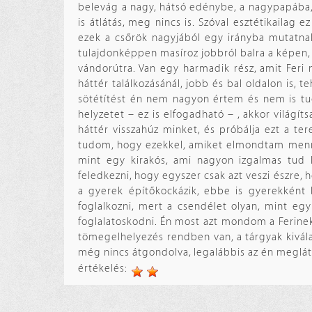
belevág a nagy, hátsó edénybe, a nagypapába, a
is átlátás, meg nincs is. Szóval esztétikaila
ezek a csőrök nagyjából egy irányba mutatnak
tulajdonképpen masíroz jobbról balra a képen, 
vándorútra. Van egy harmadik rész, amit Feri 
háttér találkozásánál, jobb és bal oldalon is, t
sötétítést én nem nagyon értem és nem is tud
helyzetet – ez is elfogadható – , akkor világí
háttér visszahúz minket, és próbálja ezt a ter
tudom, hogy ezekkel, amiket elmondtam menny
mint egy kirakós, ami nagyon izgalmas tud l
feledkezni, hogy egyszer csak azt veszi észre, 
a gyerek építőkockázik, ebbe is gyerekként b
foglalkozni, mert a csendélet olyan, mint eg
foglalatoskodni. Én most azt mondom a Ferinek
tömegelhelyezés rendben van, a tárgyak kiválas
még nincs átgondolva, legalábbis az én meglát
értékelés: