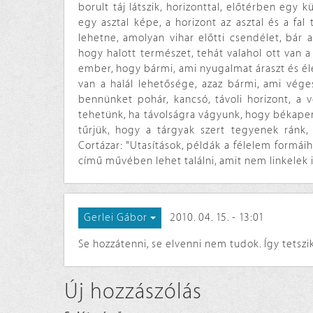
borult táj látszik, horizonttal, előtérben egy
egy asztal képe, a horizont az asztal és a fal
lehetne, amolyan vihar előtti csendélet, bár 
hogy halott természet, tehát valahol ott van a 
ember, hogy bármi, ami nyugalmat áraszt és él
van a halál lehetősége, azaz bármi, ami vég
bennünket pohár, kancsó, távoli horizont, a 
tehetünk, ha távolságra vágyunk, hogy békape
tűrjük, hogy a tárgyak szert tegyenek ránk, 
Cortázar: "Utasítások, példák a félelem formáih
című művében lehet találni, amit nem linkelek 
2010. 04. 15. - 13:01
Gerlei Gábor
Se hozzátenni, se elvenni nem tudok. Így tetszi
Új hozzászólás