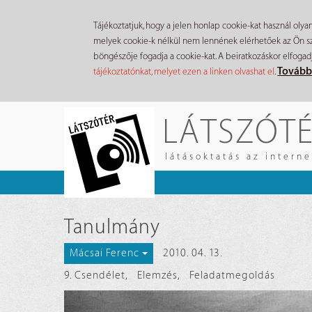
Tájékoztatjuk, hogy a jelen honlap cookie-kat használ olya
melyek cookie-k nélkül nem lennének elérhetőek az Ön szá
böngészője fogadja a cookie-kat. A beiratkozáskor elfogad
Tovább
tájékoztatónkat, melyet ezen a linken olvashat el
.
Ugrás
LÁTSZÓT
a
tartalomra
látásoktatás az intern
Tanulmány
2010. 04. 13.
Mácsai Ferenc
9. Csendélet
,
Elemzés
,
Feladatmegoldás