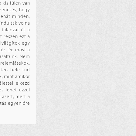
 kis fülén van
erencsés, hogy
 tehát minden,
indultak volna
 talapzat és a
ét részen ezt a
világítok egy
tér. De most a
vasaltunk. Nem
relemjátékok,
nten bele tud
k, mint amikor
lettel elkezd
és lehet ezzel
 azért, mert a
ítás egyenlőre