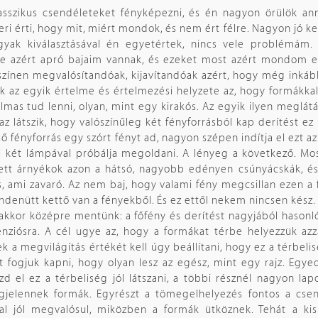
lasszikus csendéleteket fényképezni, és én nagyon örülök an
ri érti, hogy mit, miért mondok, és nem ért félre. Nagyon jó ke
ak kiválasztásával én egyetértek, nincs vele problémám. A
 azért apró bajaim vannak, és ezeket most azért mondom el 
yszínen megvalósítandóak, kijavítandóak azért, hogy még inká
ek az egyik értelme és értelmezési helyzete az, hogy formákka
almas tud lenni, olyan, mint egy kirakós. Az egyik ilyen meglá
az látszik, hogy valószínűleg két fényforrásból kap derítést ez
ülső fényforrás egy szórt fényt ad, nagyon szépen indítja el ezt 
 két lámpával próbálja megoldani. A lényeg a következő. Mos
ett árnyékok azon a hátsó, nagyobb edényen csúnyácskák, és 
 ami zavaró. Az nem baj, hogy valami fény megcsillan ezen a f
denütt kettő van a fényekből. És ez ettől nekem nincsen kész.
akkor középre mentünk: a főfény és derítést nagyjából hasonl
menziósra. A cél ugye az, hogy a formákat térbe helyezzük az
 a megvilágítás értékét kell úgy beállítani, hogy ez a térbelisé
fogjuk kapni, hogy olyan lesz az egész, mint egy rajz. Egye
d el ez a térbeliség jól látszani, a többi résznél nagyon lapo
egjelennek formák. Egyrészt a tömegelhelyezés fontos a csen
l jól megvalósul, miközben a formák ütköznek. Tehát a kis