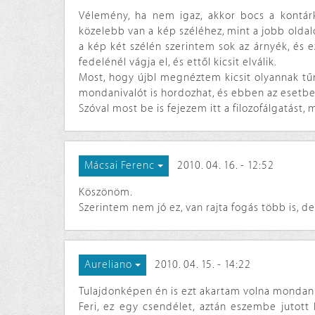
Vélemény, ha nem igaz, akkor bocs a kontárko
közelebb van a kép széléhez, mint a jobb oldal
a kép két szélén szerintem sok az árnyék, és 
fedelénél vágja el, és ettől kicsit elválik.
Most, hogy újbl megnéztem kicsit olyannak tű
mondanivalót is hordozhat, és ebben az esetbe
Szóval most be is fejezem itt a filozofálgatást
2010. 04. 16. - 12:52
Mácsai Ferenc
Köszönöm.
Szerintem nem jó ez, van rajta fogás több is, d
2010. 04. 15. - 14:22
Aureliano
Tulajdonképen én is ezt akartam volna mondani
Feri, ez egy csendélet, aztán eszembe jutott