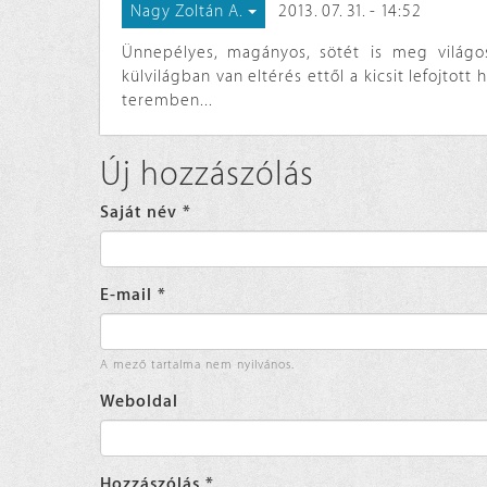
2013. 07. 31. - 14:52
Nagy Zoltán A.
Ünnepélyes, magányos, sötét is meg világos
külvilágban van eltérés ettől a kicsit lefojtot
teremben...
Új hozzászólás
Saját név
*
E-mail
*
A mező tartalma nem nyilvános.
Weboldal
Hozzászólás
*