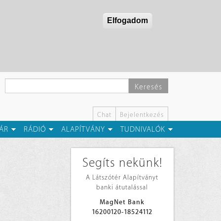
Elfogadom
Keresés
Chat
Bejelentkezés
ÁR
RÁDIÓ
ALAPÍTVÁNY
TUDNIVALÓK
Segíts nekünk!
A Látszótér Alapítványt
banki átutalással
MagNet Bank
16200120-18524112