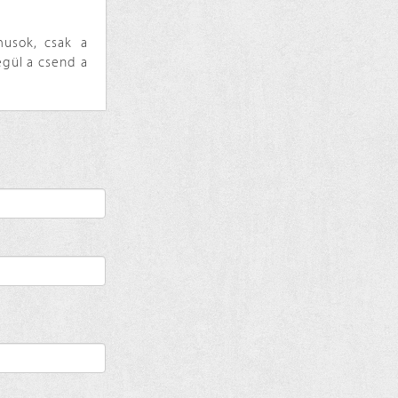
musok, csak a
egül a csend a