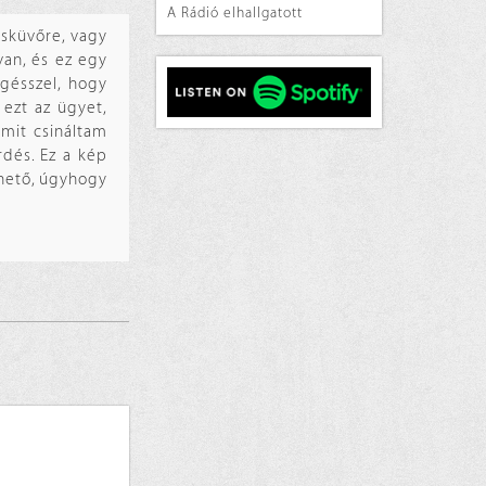
A Rádió elhallgatott
esküvőre, vagy
van, és ez egy
egésszel, hogy
ezt az ügyet,
 mit csináltam
rdés. Ez a kép
thető, úgyhogy