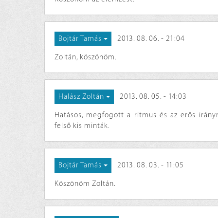
2013. 08. 06. - 21:04
Bojtár Tamás
Zoltán, köszönöm.
2013. 08. 05. - 14:03
Halász Zoltán
Hatásos, megfogott a ritmus és az erős irá
felső kis minták.
2013. 08. 03. - 11:05
Bojtár Tamás
Köszönöm Zoltán.