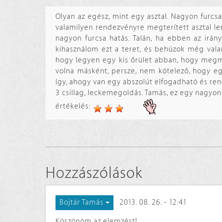
Olyan az egész, mint egy asztal. Nagyon furcs
valamilyen rendezvényre megterített asztal le
nagyon furcsa hatás. Talán, ha ebben az irány
kihasználom ezt a teret, és behúzok még vala
hogy legyen egy kis őrület abban, hogy megmo
volna másként, persze, nem kötelező, hogy eg
így, ahogy van egy abszolút elfogadható és ren
3 csillag, leckemegoldás. Tamás, ez egy nagyon 
értékelés:
Hozzászólások
2013. 08. 26. - 12:41
Bojtár Tamás
Köszönöm az elemzést!