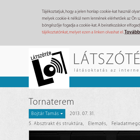
Tájékoztatjuk, hogy a jelen honlap cookie-kat használ olya
melyek cookie-k nélkül nem lennének elérhetőek az Ön szá
böngészője fogadja a cookie-kat. A beiratkozáskor elfogad
Tovább
tájékoztatónkat, melyet ezen a linken olvashat el
.
Ugrás
LÁTSZÓT
a
tartalomra
látásoktatás az intern
Tornaterem
2013. 07. 31.
Bojtár Tamás
5. Absztrakt és struktúra
,
Elemzés
,
Feladatmego