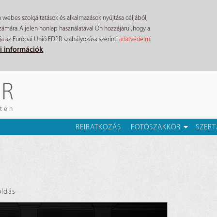
n webes szolgáltatások és alkalmazások nyújtása céljából,
mára. A jelen honlap használatával Ön hozzájárul, hogy a
ja az Európai Unió EDPR szabályozása szerinti
adatvédelmi
i információk
ÉR
eten
BEIRATKOZÁS
FOTÓSZAKKÖR
SZERT
ldás