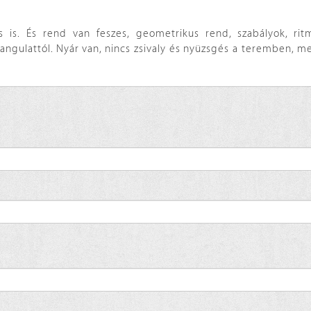
 is. És rend van feszes, geometrikus rend, szabályok, rit
t hangulattól. Nyár van, nincs zsivaly és nyüzsgés a teremben, m