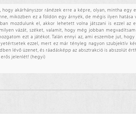
a, hogy akárhányszor ránézek erre a képre, olyan, mintha egy 
nne, miközben ez a földön egy árnyék, de mégis ilyen hatása 
ban mozdulunk el, akkor lehetett volna játszani is ezzel az 
milyen vázát, széket, valamit, hogy még jobban megvadítsam 
zgatom ezt a játékot. Talán ennyi az, ami eszembe jut, hogy
yetértsetek ezzel, mert ez már tényleg nagyon szubjektív ké
dben lévő üzenet, és ráadásképp az absztrakció is abszolút ér
erős jelenlét! (hegyi)