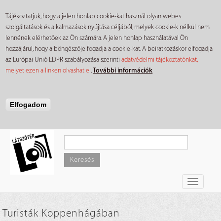
Tájékoztatjuk, hogy a jelen honlap cookie-kat használ olyan webes
szolgáltatások és alkalmazások nyújtása céljából, melyek cookie-k nélkül nem
lennének elérhetőek az Ön számára. A jelen honlap használatával Ön
hozzájárul, hogy a böngészője fogadja a cookie-kat. A beiratkozáskor elfogadja
az Európai Unió EDPR szabályozása szerinti
adatvédelmi tájékoztatónkat,
melyet ezen a linken olvashat el
.
További információk
Elfogadom
Ugrás
a
tartalomra
Keresés
Toggle
navigati
Turisták Koppenhágában