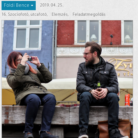
Földi Bence
2019. 04. 25.
16. Szociofotó, utcafotó
,
Elemzés
,
Feladatmegoldás