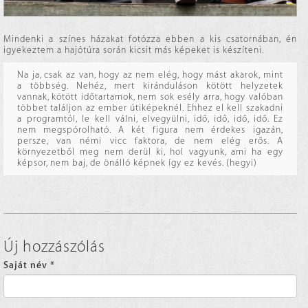
Mindenki a színes házakat fotózza ebben a kis csatornában, én
igyekeztem a hajótúra során kicsit más képeket is készíteni.
Na ja, csak az van, hogy az nem elég, hogy mást akarok, mint
a többség. Nehéz, mert kiránduláson kötött helyzetek
vannak, kötött időtartamok, nem sok esély arra, hogy valóban
többet találjon az ember útiképeknél. Ehhez el kell szakadni
a programtól, le kell válni, elvegyülni, idő, idő, idő, idő. Ez
nem megspórolható. A két figura nem érdekes igazán,
persze, van némi vicc faktora, de nem elég erős. A
környezetből meg nem derül ki, hol vagyunk, ami ha egy
képsor, nem baj, de önálló képnek így ez kevés. (hegyi)
Új hozzászólás
Saját név
*