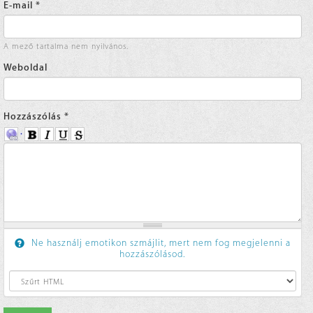
E-mail
*
A mező tartalma nem nyilvános.
Weboldal
Hozzászólás
*
Ne használj emotikon szmájlit, mert nem fog megjelenni a
hozzászólásod.