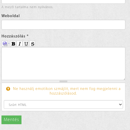
A mező tartalma nem nyilvános.
Weboldal
Hozzászólás
*
Ne használj emotikon szmájlit, mert nem fog megjelenni a
hozzászólásod.
Mentés