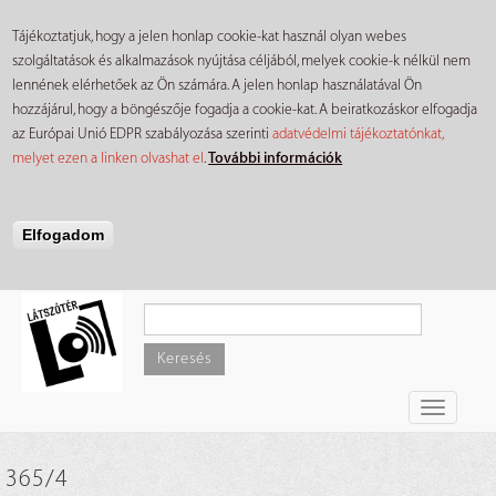
Tájékoztatjuk, hogy a jelen honlap cookie-kat használ olyan webes
szolgáltatások és alkalmazások nyújtása céljából, melyek cookie-k nélkül nem
lennének elérhetőek az Ön számára. A jelen honlap használatával Ön
hozzájárul, hogy a böngészője fogadja a cookie-kat. A beiratkozáskor elfogadja
az Európai Unió EDPR szabályozása szerinti
adatvédelmi tájékoztatónkat,
melyet ezen a linken olvashat el
.
További információk
Elfogadom
Ugrás
a
tartalomra
Keresés
Toggle
navigati
365/4