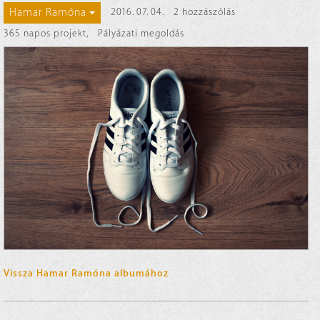
Hamar Ramóna
2016. 07. 04.
2 hozzászólás
365 napos projekt
,
Pályázati megoldás
Vissza Hamar Ramóna albumához