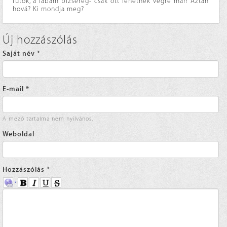
futok, a lábam bizsereg- csak ott lehetnék végre már! Aztán
hová? Ki mondja meg?
Új hozzászólás
Saját név
*
E-mail
*
A mező tartalma nem nyilvános.
Weboldal
Hozzászólás
*