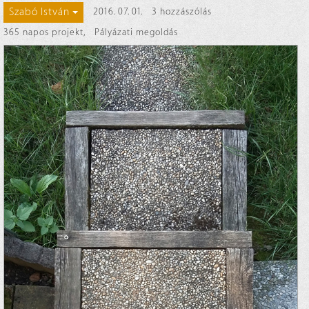
Szabó István
2016. 07. 01.
3 hozzászólás
365 napos projekt
,
Pályázati megoldás