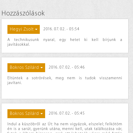
Hozzászólások
Hegyi Zsolt
2016. 07. 02. - 05:54
A technikusunk nyaral, egy hetet ki kell bírjunk a
javításokkal.
Bokros Szilárd
2016. 07. 02. - 05:46
Eltüntek a sotrörések, meg nem is tudok visszamenni
javítani.
Bokros Szilárd
2016. 07. 02. - 05:45
Indul a küszöbről az Út: ha nem vigyázok, elszelel; felkötöm
én is a sarút, gyerünk utána, menni kell, utak találkozása vár,