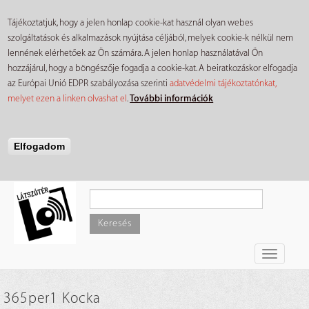
Tájékoztatjuk, hogy a jelen honlap cookie-kat használ olyan webes
szolgáltatások és alkalmazások nyújtása céljából, melyek cookie-k nélkül nem
lennének elérhetőek az Ön számára. A jelen honlap használatával Ön
hozzájárul, hogy a böngészője fogadja a cookie-kat. A beiratkozáskor elfogadja
az Európai Unió EDPR szabályozása szerinti
adatvédelmi tájékoztatónkat,
melyet ezen a linken olvashat el
.
További információk
Elfogadom
Ugrás
a
tartalomra
Keresés
Toggle
navigati
365per1 Kocka