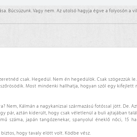
a. Búcsúzunk. Vagy nem. Az utolsó hagyja égve a folyosón a vil
g? szeretnéd csak. Hegedül. Nem én hegedülök. Csak szögezzük le.
zőrösödik. Most mindenki hallhatja, hogyan szól egy kifejlett
a? Nem, Kálmán a nagykanizsai származású fotóssal jött. De. A
 egy pár, aztán kiderült, hogy csak véletlenül a buli ajtajában tal
mű száma, japán tangózenekar, spanyolul éneklő nőci, 15 hal
biztos, hogy tavaly elött volt. Ködbe vész.