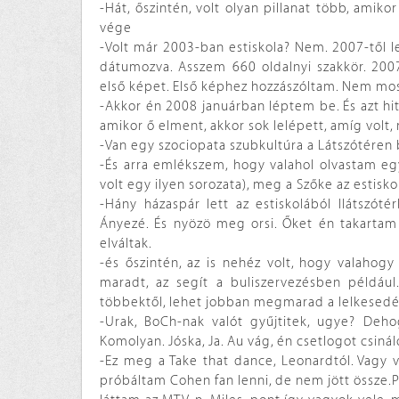
-Hát, őszintén, volt olyan pillanat több, amiko
vége
-Volt már 2003-ban estiskola? Nem. 2007-től le
dátumozva. Asszem 660 oldalnyi szakkör. 200
első képet. Első képhez hozzászóltam. Nem mos
-Akkor én 2008 januárban léptem be. És azt hi
amikor ő elment, akkor sok lelépett, amíg volt
-Van egy szociopata szubkultúra a Látszótéren 
-És arra emlékszem, hogy valahol olvastam e
volt egy ilyen sorozata), meg a Szőke az estisko
-Hány házaspár lett az estiskolából llátszó
Ányezé. És nyözö meg orsi. Őket én takartam 
elváltak.
-és őszintén, az is nehéz volt, hogy valahog
maradt, az segít a buliszervezésben például
többektől, lehet jobban megmarad a lelkesedés
-Urak, BoCh-nak valót gyűjtitek, ugye? Deho
Komolyan. Jóska, Ja. Au vág, én csetlogot csin
-Ez meg a Take that dance, Leonardtól. Vagy 
próbáltam Cohen fan lenni, de nem jött össze