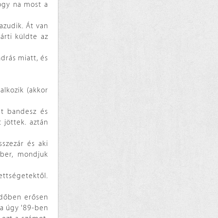
hogy na most a
azudik. Át van
rti küldte az
drás miatt, és
lkozik (akkor
át bandesz és
 jöttek. aztán
sszezár és aki
mber, mondjuk
ttségetektől.
 időben erősen
ta úgy '89-ben