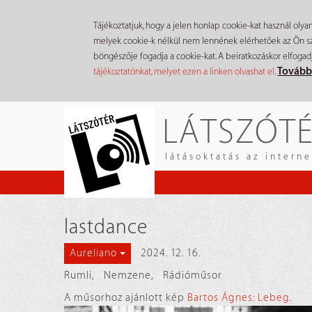
Tájékoztatjuk, hogy a jelen honlap cookie-kat használ olya
melyek cookie-k nélkül nem lennének elérhetőek az Ön szá
böngészője fogadja a cookie-kat. A beiratkozáskor elfogad
Tovább
tájékoztatónkat, melyet ezen a linken olvashat el
.
Ugrás
LÁTSZÓT
a
tartalomra
látásoktatás az intern
lastdance
2024. 12. 16.
Aureliano
Rumli
,
Nemzene
,
Rádióműsor
A műsorhoz ajánlott kép
Bartos Ágnes: Lebeg.