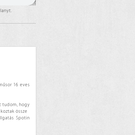
lanyt.
 műsor 16 eves
zt tudom, hogy
álkoztak össze
lgatás Spotin