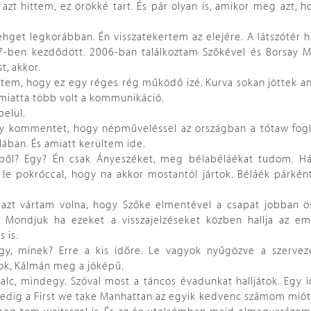
r azt hittem, ez örökké tart. És pár olyan is, amikor meg azt, 
hget legkorábban. Én visszatekertem az elejére. A látszótér h
7-ben kezdődött. 2006-ban találkoztam Szőkével és Borsay Má
t, akkor.
ttem, hogy ez egy réges rég működő izé. Kurva sokan jöttek an
, miatta több volt a kommunikáció.
belül.
gy kommentet, hogy népműveléssel az országban a tótaw fogla
lában. És amiatt kerültem ide.
térből? Egy? Én csak Ányeszéket, meg bélabéláékat tudom. H
le pokróccal, hogy na akkor mostantól jártok. Béláék párként
y azt vártam volna, hogy Szőke elmentével a csapat jobban ö
. Mondjuk ha ezeket a visszajelzéseket közben hallja az e
 is.
gy, minek? Erre a kis időre. Le vagyok nyűgözve a szerveze
álok, Kálmán meg a jóképű.
valc, mindegy. Szóval most a táncos évadunkat halljátok. Egy
.Pedig a First we take Manhattan az egyik kedvenc számom mió