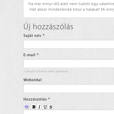
Ha már ennyi idő alatt nem tudott egy valamire 
-Hát akkor mindenkinek köszi a halakat! Mi ennyi 
Új hozzászólás
Saját név
*
E-mail
*
A mező tartalma nem nyilvános.
Weboldal
Hozzászólás
*