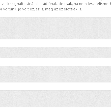
való szignált csinálni a rádiónak. de csak, ha nem lesz felisme
voltunk. jó volt ez, ez is, meg az ez előttiek is.