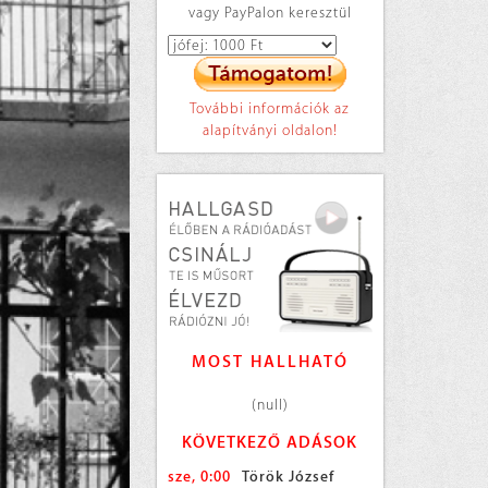
vagy PayPalon keresztül
További információk az
alapítványi oldalon!
MOST HALLHATÓ
(null)
KÖVETKEZŐ ADÁSOK
sze, 0:00
Török József