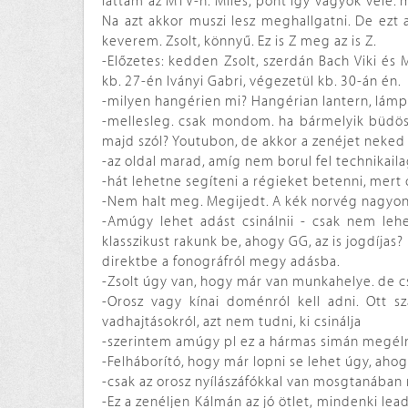
láttam az MTV-n. Miles, pont így vagyok vele.
Na azt akkor muszi lesz meghallgatni. De ezt a
keverem. Zsolt, könnyű. Ez is Z meg az is Z.
-Előzetes: kedden Zsolt, szerdán Bach Viki és 
kb. 27-én Iványi Gabri, végezetül kb. 30-án én.
-milyen hangérien mi? Hangérian lantern, lám
-mellesleg. csak mondom. ha bármelyik büdösn
majd szól? Youtubon, de akkor a zenéjet neked k
-az oldal marad, amíg nem borul fel technikailag
-hát lehetne segíteni a régieket betenni, mert
-Nem halt meg. Megijedt. A kék norvég nagyon 
-Amúgy lehet adást csinálnii - csak nem lehet
klasszikust rakunk be, ahogy GG, az is jogdíjas
direktbe a fonográfról megy adásba.
-Zsolt úgy van, hogy már van munkahelye. de csi
-Orosz vagy kínai doménról kell adni. Ott s
vadhajtásokról, azt nem tudni, ki csinálja
-szerintem amúgy pl ez a hármas simán megéln
-Felháborító, hogy már lopni se lehet úgy, aho
-csak az orosz nyílászáfókkal van mosgtanába
-Ez a zenéljen Kálmán az jó ötlet, mindenki lea