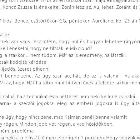
 meg tom waitsszel is. És az én utolsómban majd elmagyarázom
 Koncz Zsuzsa is énekelte. Zorán lesz az. Au, lehet, Zoránt és
Miklósi Bence, csütörtökön GG, pénteken Aureliano, kb. 23-án 
pások
ek van vagy lesz ötlete, hogy hol és hogyan lehetne rágyózn
ell énekelni, hogy ne tiltsák le Mixcloud?
. a szakkör.... nem tudom. Már az is eredmény, ha látszik.
 csak kódolás kérdése
ijedős. Szeret pihenni
 benne zene. Az úgy szar. au, hát, de az is valami - ha akar
? Mi az, hogy! Hát ha több mint hetven éves a felvétel akkor meh
nálná, ha a technikát és a hétteret nem neki kellene csinálni
zarnak a szerzői jogokra. Meg az emberi jogokra is úgy álta
e úgy, hogy nincs zene, max Kálmán zenél benne valamit
gy régen. Minden jobb vót régen, a vad hősidőkben.
n némi probléma
dja neki a pléjlistát, ő meg elpengeti 1 percben. Hogy vegyük v