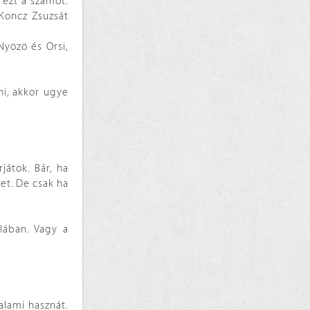
 ezt a számot.
 Koncz Zsuzsát
Nyözö és Orsi,
i, akkor ugye
játok. Bár, ha
et. De csak ha
lában. Vagy a
alami hasznát.