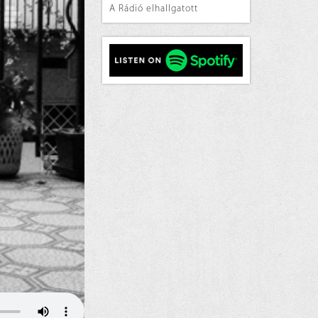
A Rádió elhallgatott