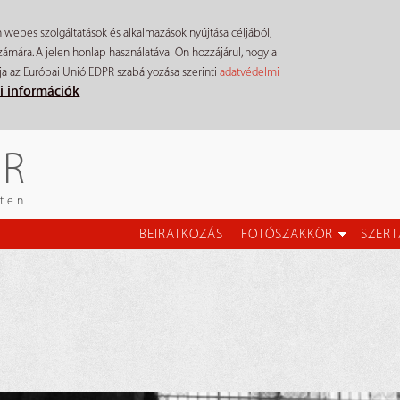
n webes szolgáltatások és alkalmazások nyújtása céljából,
mára. A jelen honlap használatával Ön hozzájárul, hogy a
ja az Európai Unió EDPR szabályozása szerinti
adatvédelmi
i információk
ÉR
eten
BEIRATKOZÁS
FOTÓSZAKKÖR
SZERT