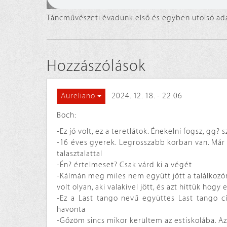
Táncművészeti évadunk első és egyben utolsó adás
Hozzászólások
2024. 12. 18. - 22:06
Aureliano
Boch:
-Ez jó volt, ez a teretlátok. Énekelni fogsz, g
-16 éves gyerek. Legrosszabb korban van. Már s
talasztalattal
-Én? értelmeset? Csak várd ki a végét
-Kálmán meg miles nem együtt jött a találkozór
volt olyan, aki valakivel jött, és azt hittük hogy
-Ez a Last tango nevű együttes Last tango cí
havonta
-Gőzöm sincs mikor kerültem az estiskolába. Az 