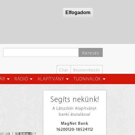
Elfogadom
Keresés
Chat
Bejelentkezés
ÁR
RÁDIÓ
ALAPÍTVÁNY
TUDNIVALÓK
Segíts nekünk!
A Látszótér Alapítványt
banki átutalással
MagNet Bank
16200120-18524112