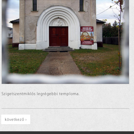
Szigetszentmiklós legrégebbi temploma.
következő ›