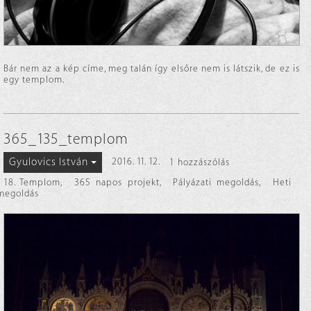
Bár nem az a kép címe, meg talán így elsőre nem is látszik, de ez is
egy templom.
365_135_templom
Gyulovics István
2016. 11. 12.
1 hozzászólás
18. Templom
,
365 napos projekt
,
Pályázati megoldás
,
Heti
megoldás