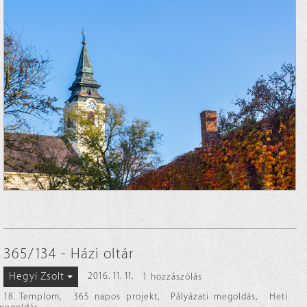
365/134 - Házi oltár
Hegyi Zsolt
2016. 11. 11.
1 hozzászólás
18. Templom
,
365 napos projekt
,
Pályázati megoldás
,
Heti