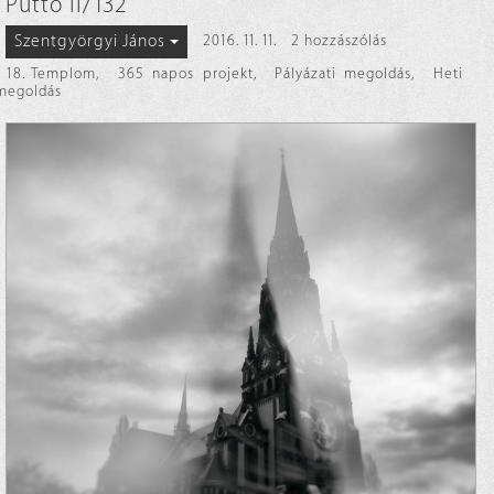
Putto II/132
Szentgyörgyi János
2016. 11. 11.
2 hozzászólás
18. Templom
,
365 napos projekt
,
Pályázati megoldás
,
Heti
megoldás