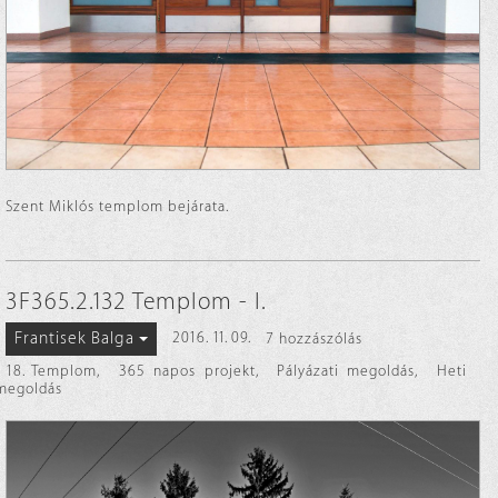
Szent Miklós templom bejárata.
3F365.2.132 Templom - I.
Frantisek Balga
2016. 11. 09.
7 hozzászólás
18. Templom
,
365 napos projekt
,
Pályázati megoldás
,
Heti
megoldás