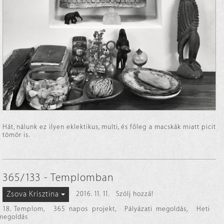
Hát, nálunk ez ilyen eklektikus, multi, és főleg a macskák miatt picit
tömör is.
365/133 - Templomban
Zsova Krisztina
2016. 11. 11.
Szólj hozzá!
18. Templom
,
365 napos projekt
,
Pályázati megoldás
,
Heti
megoldás