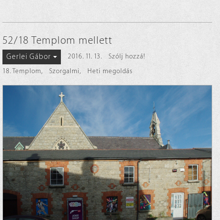
52/18 Templom mellett
Gerlei Gábor
2016. 11. 13.
Szólj hozzá!
18. Templom
,
Szorgalmi
,
Heti megoldás