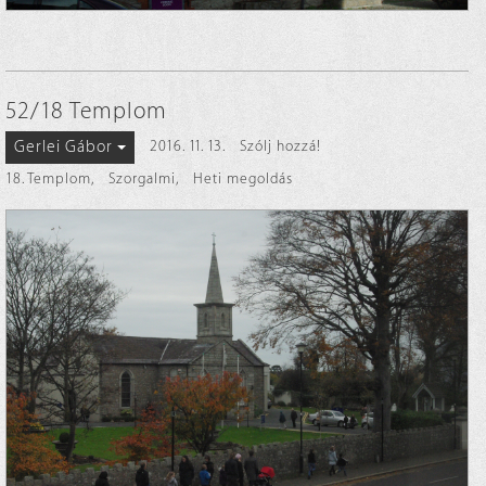
52/18 Templom
Gerlei Gábor
2016. 11. 13.
Szólj hozzá!
18. Templom
,
Szorgalmi
,
Heti megoldás