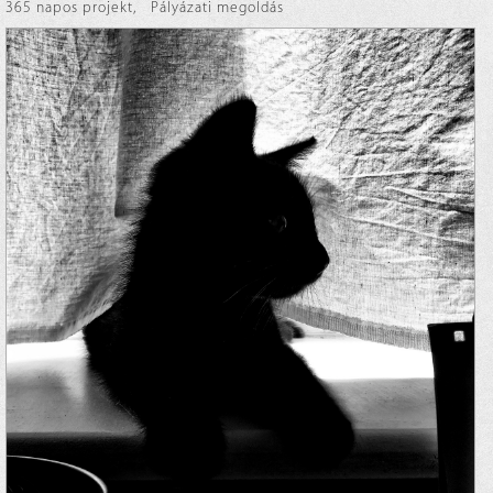
365 napos projekt
,
Pályázati megoldás