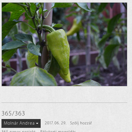
365/363
Molnár Andrea
2017. 06. 29.
Szólj hozzá!
365 napos projekt
,
Pályázati megoldás