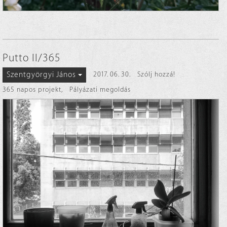
Putto II/365
Szentgyörgyi János
2017. 06. 30.
Szólj hozzá!
365 napos projekt
,
Pályázati megoldás