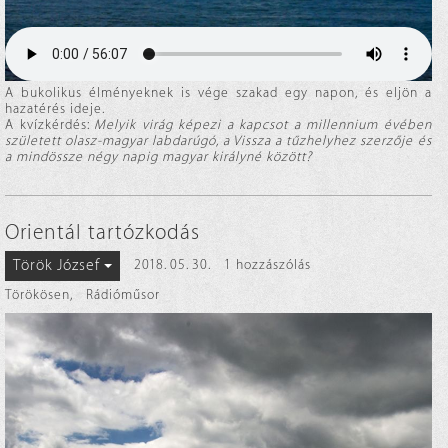
A bukolikus élményeknek is vége szakad egy napon, és eljön a
hazatérés ideje.
A kvízkérdés:
Melyik virág képezi a kapcsot a millennium évében
született olasz-magyar labdarúgó, a Vissza a tűzhelyhez szerzője és
a mindössze négy napig magyar királyné között?
Orientál tartózkodás
Török József
2018. 05. 30.
1 hozzászólás
Törökösen
,
Rádióműsor