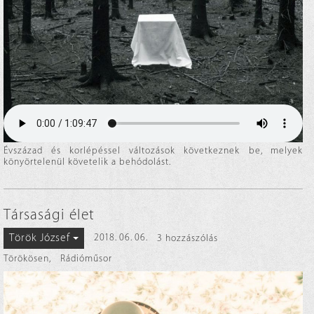
Évszázad és korlépéssel változások következnek be, melyek
könyörtelenül követelik a behódolást.
Társasági élet
Török József
2018. 06. 06.
3 hozzászólás
Törökösen
,
Rádióműsor