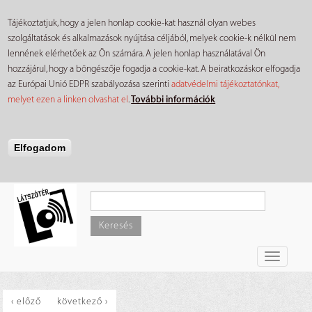
Tájékoztatjuk, hogy a jelen honlap cookie-kat használ olyan webes
szolgáltatások és alkalmazások nyújtása céljából, melyek cookie-k nélkül nem
lennének elérhetőek az Ön számára. A jelen honlap használatával Ön
hozzájárul, hogy a böngészője fogadja a cookie-kat. A beiratkozáskor elfogadja
az Európai Unió EDPR szabályozása szerinti
adatvédelmi tájékoztatónkat,
melyet ezen a linken olvashat el
.
További információk
Elfogadom
Ugrás
a
tartalomra
Keresés
Toggle
navigati
‹ előző
következő ›