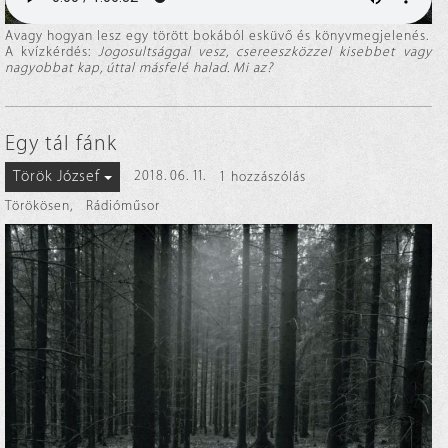
Avagy hogyan lesz egy törött bokából esküvő és könyvmegjelenés.
A kvízkérdés:
Jogosultsággal vesz, csereeszközzel kisebbet vagy
nagyobbat kap, úttal másfelé halad. Mi az?
Egy tál fánk
Török József
2018. 06. 11.
1 hozzászólás
Törökösen
,
Rádióműsor