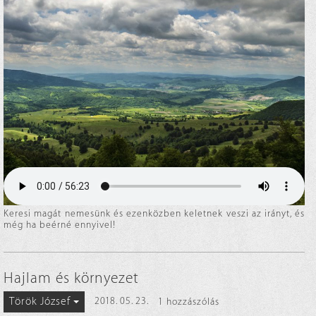
Keresi magát nemesünk és ezenközben keletnek veszi az irányt, és
még ha beérné ennyivel!
Hajlam és környezet
Török József
2018. 05. 23.
1 hozzászólás