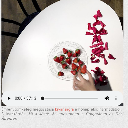
Émlénytömkeleg megosztása
kívánságra
a hónap első harmadából.
A kvízkérdés:
Mi a közös Az apostolban, a Golgotában és Dési
Ábelben?