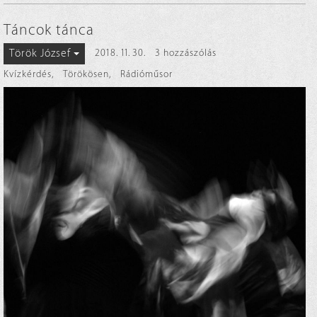
Táncok tánca
Török József
2018. 11. 30.
3 hozzászólás
Kvízkérdés
,
Törökösen
,
Rádióműsor