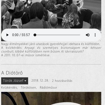
Nagy élményekkel járó utazások gyerekfejjel idehaza és külföldön.
A kvízkérdés:
Anyagi és személyes biztonságom már kétszer
csorbult, többé külföldiben nem bízom. Ki táviratozott?
A 2011. 10. 07-ei műsor ismétlése.
A Diótörő
Török József
2018. 12. 28.
2 hozzászólás
Kvízkérdés
,
Törökösen
,
Rádióműsor