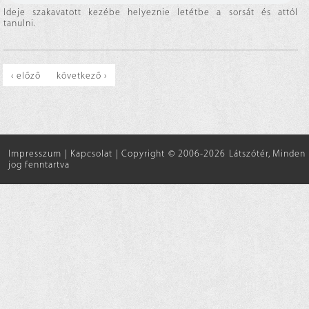
Ideje szakavatott kezébe helyeznie letétbe a sorsát és attól
tanulni.
‹ előző
következő ›
Impresszum
|
Kapcsolat
|
Copyright © 2006-2026 Látszótér, Minden
jog fenntartva