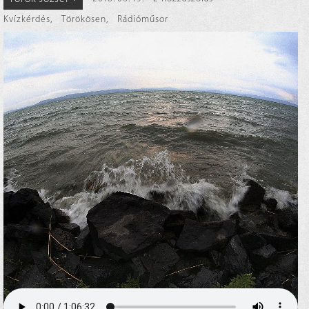
Kvízkérdés
,
Törökösen
,
Rádióműsor