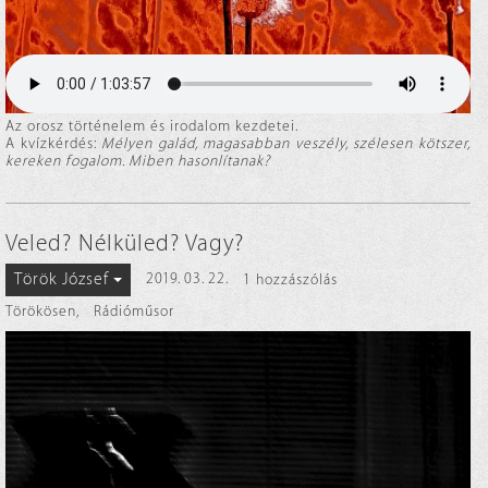
Az orosz történelem és irodalom kezdetei.
A kvízkérdés:
Mélyen galád, magasabban veszély, szélesen kötszer,
kereken fogalom. Miben hasonlítanak?
Veled? Nélküled? Vagy?
Török József
2019. 03. 22.
1 hozzászólás
Törökösen
,
Rádióműsor