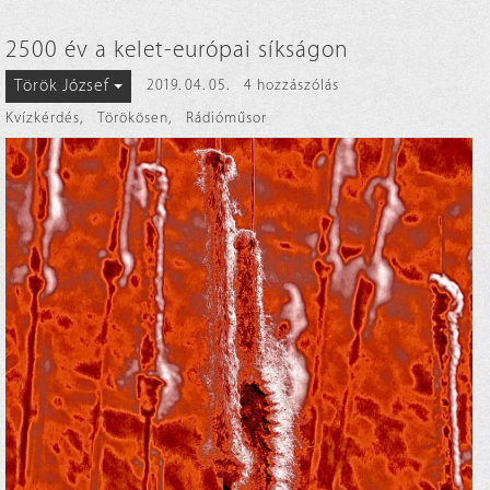
2500 év a kelet-európai síkságon
Török József
2019. 04. 05.
4 hozzászólás
Kvízkérdés
,
Törökösen
,
Rádióműsor