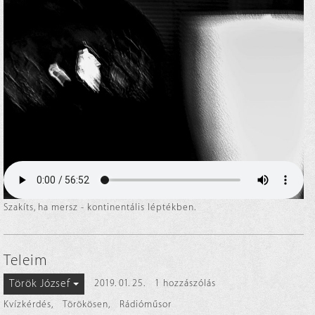
Szakíts, ha mersz - kontinentális léptékben.
Teleim
Török József
2019. 01. 25.
1 hozzászólás
Kvízkérdés
,
Törökösen
,
Rádióműsor