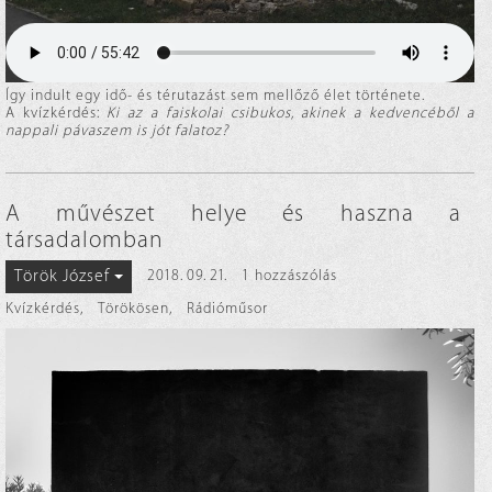
Így indult egy idő- és térutazást sem mellőző élet története.
A kvízkérdés:
Ki az a faiskolai csibukos, akinek a kedvencéből a
nappali pávaszem is jót falatoz?
A művészet helye és haszna a
társadalomban
Török József
2018. 09. 21.
1 hozzászólás
Kvízkérdés
,
Törökösen
,
Rádióműsor