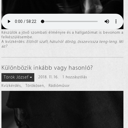
Készülök a jövő szombati élményre és a hallgatóimat is bevonom a
felkészülésembe.
A kvízkérdés:
Elölről szaft, hátulról dörög, összevissza teng-leng. Mi
az?
Különbözik inkább vagy hasonló?
Török József
2018. 11. 16.
1 hozzászólás
Kvízkérdés
,
Törökösen
,
Rádióműsor