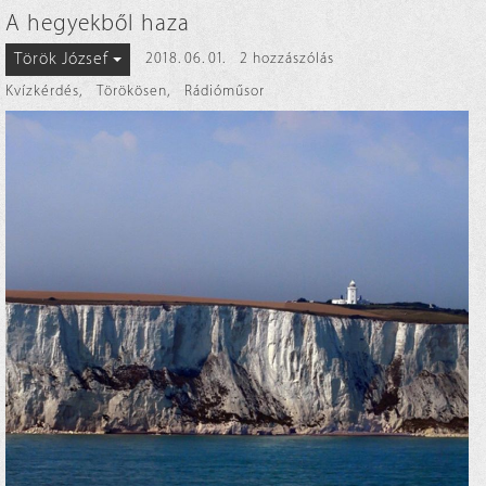
A hegyekből haza
Török József
2018. 06. 01.
2 hozzászólás
Kvízkérdés
,
Törökösen
,
Rádióműsor