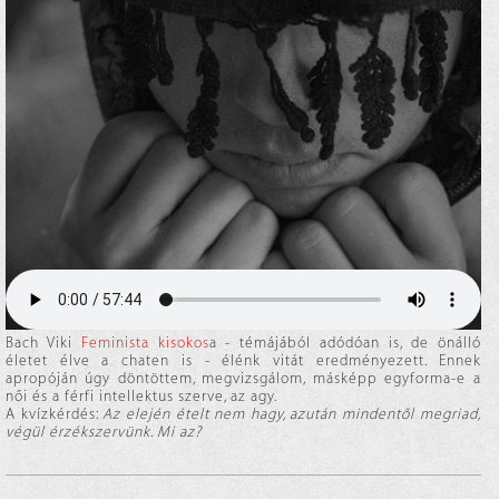
Bach Viki
Feminista kisokos
a - témájából adódóan is, de önálló
életet élve a chaten is - élénk vitát eredményezett. Ennek
apropóján úgy döntöttem, megvizsgálom, másképp egyforma-e a
női és a férfi intellektus szerve, az agy.
A kvízkérdés:
Az elején ételt nem hagy, azután mindentől megriad,
végül érzékszervünk. Mi az?