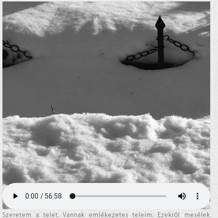
Szeretem a telet. Vannak emlékezetes teleim. Ezekről mesélek