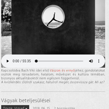
Kapcsolódva Bach Viki idei első
Vászon és ernyő
jéhez, gondolatokat
osztok meg társadalom, hatalom, művészet és kultúra témában,
bizonyos aktualitásoktól nem egészen függetlenül.
A kvízkérdés:
Elölről szakasz, hátulról megér, összevissza gát. Mi az?
Vágyak beteljesülései
Török József
2018. 06. 15.
2 hozzászólás