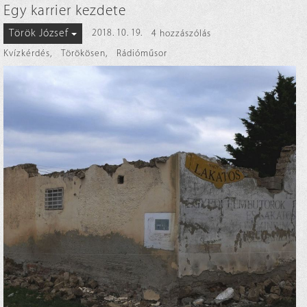
Egy karrier kezdete
Török József
2018. 10. 19.
4 hozzászólás
Kvízkérdés
,
Törökösen
,
Rádióműsor