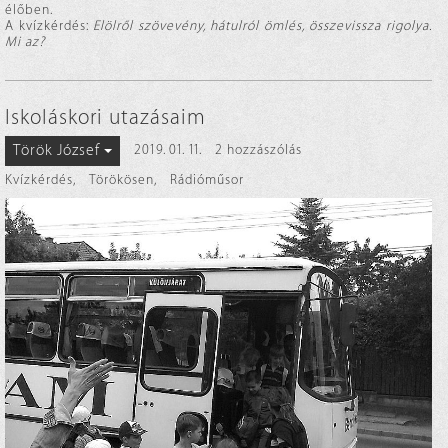
élőben.
A kvízkérdés:
Elölről szövevény, hátulról ömlés, összevissza rigolya.
Mi az?
Iskoláskori utazásaim
Török József
2019. 01. 11.
2 hozzászólás
Kvízkérdés
,
Törökösen
,
Rádióműsor