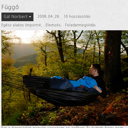
Függő
Gál Norbert
2008. 04. 28.
10 hozzászólás
Egész alakos önportré
,
Elemzés
,
Feladatmegoldás
Ezt a hangulatot nagyon szeretem az erőben. És tudom hogy nem