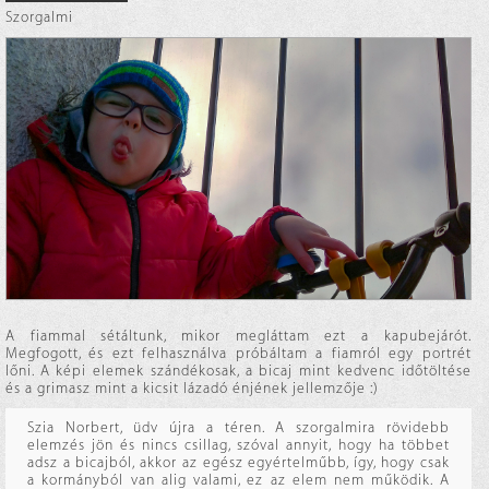
Szorgalmi
A fiammal sétáltunk, mikor megláttam ezt a kapubejárót.
Megfogott, és ezt felhasználva próbáltam a fiamról egy portrét
lőni. A képi elemek szándékosak, a bicaj mint kedvenc időtöltése
és a grimasz mint a kicsit lázadó énjének jellemzője :)
Szia Norbert, üdv újra a téren. A szorgalmira rövidebb
elemzés jön és nincs csillag, szóval annyit, hogy ha többet
adsz a bicajból, akkor az egész egyértelműbb, így, hogy csak
a kormányból van alig valami, ez az elem nem működik. A