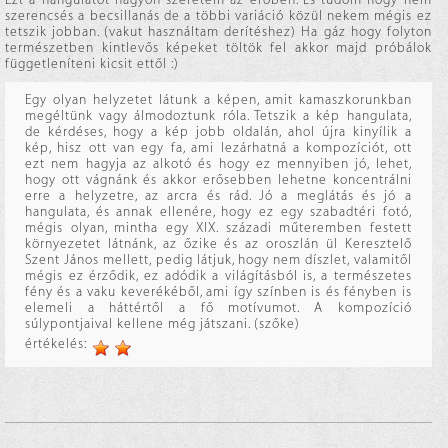
szerencsés a becsillanás de a többi variáció közül nekem mégis ez
tetszik jobban. (vakut használtam derítéshez) Ha gáz hogy folyton
természetben kintlevős képeket töltök fel akkor majd próbálok
függetleníteni kicsit ettől :)
Egy olyan helyzetet látunk a képen, amit kamaszkorunkban
megéltünk vagy álmodoztunk róla. Tetszik a kép hangulata,
de kérdéses, hogy a kép jobb oldalán, ahol újra kinyílik a
kép, hisz ott van egy fa, ami lezárhatná a kompozíciót, ott
ezt nem hagyja az alkotó és hogy ez mennyiben jó, lehet,
hogy ott vágnánk és akkor erősebben lehetne koncentrálni
erre a helyzetre, az arcra és rád. Jó a meglátás és jó a
hangulata, és annak ellenére, hogy ez egy szabadtéri fotó,
mégis olyan, mintha egy XIX. századi műteremben festett
környezetet látnánk, az őzike és az oroszlán ül Keresztelő
Szent János mellett, pedig látjuk, hogy nem díszlet, valamitől
mégis ez érződik, ez adódik a világításból is, a természetes
fény és a vaku keverékéből, ami így színben is és fényben is
elemeli a háttértől a fő motívumot. A kompozíció
súlypontjaival kellene még játszani. (szőke)
értékelés: