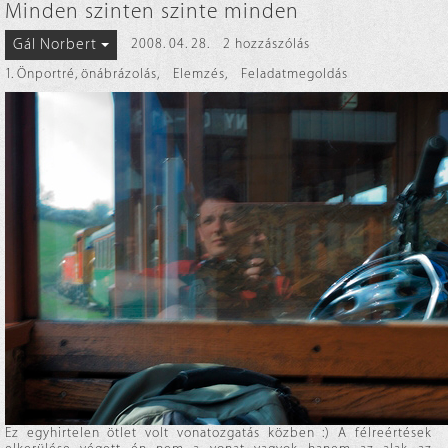
Minden szinten szinte minden
Gál Norbert
2008. 04. 28.
2 hozzászólás
1. Önportré, önábrázolás
,
Elemzés
,
Feladatmegoldás
Ez egyhirtelen ötlet volt vonatozgatás közben :) A félreértések