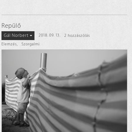
Repülő
Gál Norbert
2018. 09. 13.
2 hozzászólás
Elemzés
,
Szorgalmi