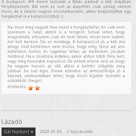
A budapesti M4 metró lejáratát a Bikás parknál a kék órájában
fényképeztem. Bár nem ez volt az alapötlet, csak utólag vettem
észre, de a sikerül nagyon elvonatkoztatni, akkor kirajzolódhat egy
horgászhal is a kompozícióból :)
Na, most meg vagyok lőve ezzel a horgászhallal, én csak enni
szeretem a halat, abból is a tengerit. Szóval lehet, hogy
kirajzolódik, elhiszem, csak én nem látom, mivel nem tudom,
mit kell keresni. De ez mindegy. A kompozíció jó, a kék óra
ahogy írod beltérben nem biztos, hogy elég fényt ad, ami
kültérben fontos és izgalmas lehet, az beltérben jócskán
módosul. Ha a struktúra érdekes, akkor ahhoz több fény kell,
vagy még hosszabb expozíció. De ennek ellene szól az, hogy
ha nagyon hosszú az idő, akkor a beltéri világítás még
jobban be tud égni. Ennek ellenére az atmoszférája jó a
képnek, utómunkában lehet, hogy kicsit kijjebb hoznám a
szürkéből. (hegyi)
értékelés:
Lázadó
Gál Norbert
2020. 01. 03.
2 hozzászólás