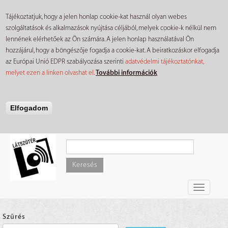
Tájékoztatjuk, hogy a jelen honlap cookie-kat használ olyan webes
szolgáltatások és alkalmazások nyújtása céljából, melyek cookie-k nélkül nem
lennének elérhetőek az Ön számára. A jelen honlap használatával Ön
hozzájárul, hogy a böngészője fogadja a cookie-kat. A beiratkozáskor elfogadja
az Európai Unió EDPR szabályozása szerinti
adatvédelmi tájékoztatónkat,
melyet ezen a linken olvashat el
.
További információk
Elfogadom
Ugrás
a
tartalomra
Keresés
Toggle
navigati
Szűrés