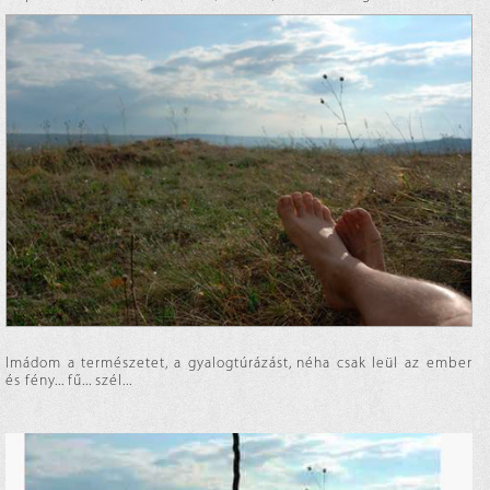
Imádom a természetet, a gyalogtúrázást, néha csak leül az ember
és fény... fű... szél...