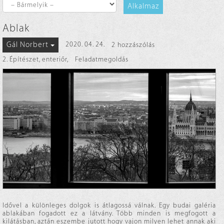
Alkalmaz
Ablak
Gál Norbert
2020. 04. 24.
2 hozzászólás
2. Építészet, enteriőr
,
Feladatmegoldás
Idővel a különleges dolgok is átlagossá válnak. Egy budai galéria
ablakában fogadott ez a látvány. Több minden is megfogott a
kilátásban, aztán eszembe jutott hogy vajon milyen lehet annak aki