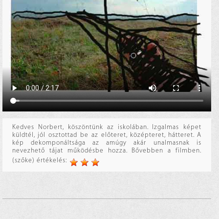
Kedves Norbert, köszöntünk az iskolában. Izgalmas képet
küldtél, jól osztottad be az előteret, középteret, hátteret. A
kép dekomponáltsága az amúgy akár unalmasnak is
nevezhető tájat működésbe hozza. Bővebben a filmben.
(szőke) értékelés: