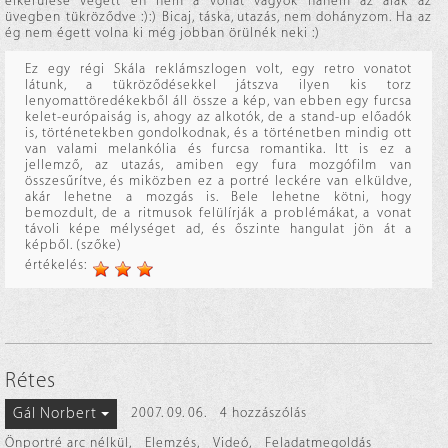
elkerülése végett én nem a vonat vagyok hanem az alak az
üvegben tükröződve :):) Bicaj, táska, utazás, nem dohányzom. Ha az
ég nem égett volna ki még jobban örülnék neki :)
Ez egy régi Skála reklámszlogen volt, egy retro vonatot
látunk, a tükröződésekkel játszva ilyen kis torz
lenyomattöredékekből áll össze a kép, van ebben egy furcsa
kelet-európaiság is, ahogy az alkotók, de a stand-up előadók
is, történetekben gondolkodnak, és a történetben mindig ott
van valami melankólia és furcsa romantika. Itt is ez a
jellemző, az utazás, amiben egy fura mozgófilm van
összesűrítve, és miközben ez a portré leckére van elküldve,
akár lehetne a mozgás is. Bele lehetne kötni, hogy
bemozdult, de a ritmusok felülírják a problémákat, a vonat
távoli képe mélységet ad, és őszinte hangulat jön át a
képből. (szőke)
értékelés:
Rétes
Gál Norbert
2007. 09. 06.
4 hozzászólás
Önportré arc nélkül
,
Elemzés
,
Videó
,
Feladatmegoldás