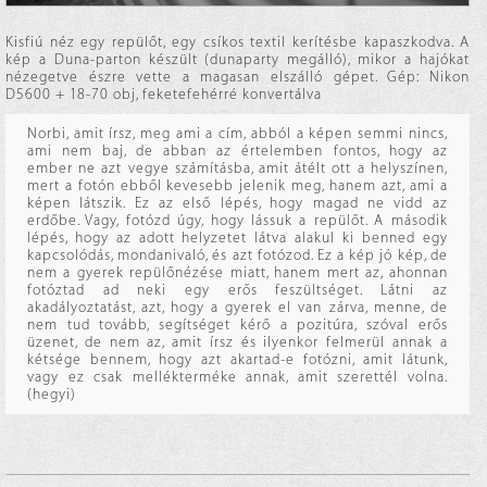
Kisfiú néz egy repülőt, egy csíkos textil kerítésbe kapaszkodva. A
kép a Duna-parton készült (dunaparty megálló), mikor a hajókat
nézegetve észre vette a magasan elszálló gépet. Gép: Nikon
D5600 + 18-70 obj, feketefehérré konvertálva
Norbi, amit írsz, meg ami a cím, abból a képen semmi nincs,
ami nem baj, de abban az értelemben fontos, hogy az
ember ne azt vegye számításba, amit átélt ott a helyszínen,
mert a fotón ebből kevesebb jelenik meg, hanem azt, ami a
képen látszik. Ez az első lépés, hogy magad ne vidd az
erdőbe. Vagy, fotózd úgy, hogy lássuk a repülőt. A második
lépés, hogy az adott helyzetet látva alakul ki benned egy
kapcsolódás, mondanivaló, és azt fotózod. Ez a kép jó kép, de
nem a gyerek repülőnézése miatt, hanem mert az, ahonnan
fotóztad ad neki egy erős feszültséget. Látni az
akadályoztatást, azt, hogy a gyerek el van zárva, menne, de
nem tud tovább, segítséget kérő a pozitúra, szóval erős
üzenet, de nem az, amit írsz és ilyenkor felmerül annak a
kétsége bennem, hogy azt akartad-e fotózni, amit látunk,
vagy ez csak mellékterméke annak, amit szerettél volna.
(hegyi)