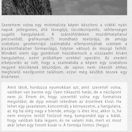
Szerettem volna egy minimalista képet készíteni a vidéki nyári
napok jellegzetes, álló levegőjű, tücsökciripelős, időtlenséget
sugalló hangulatáról. A szántóföldeken mozdíthatatlanul
perzselődő, grafikusnak(?) mondható textúrájú, de amúgy
szabályos geometriájú szalmabála ellenpontjának szántam a
kiszámíthatatlan formavilágú, folyton változó és mozgó felhőt.
Mindkét elem úgy gondolom hozzátartozik a visszaadni kívánt
hangulathoz, ezért próbáltam ezekkel operálni. Az eredeti
elképzelés az volt, hogy a szalmabála a képen egy szabályos
negyed körcikknek látszódjon, de sajnos nem sikerült ehhez
megfelelő nézőpontot találnom, ezzel még később teszek egy
kísérletet.
Amit látok, hordozza nyomokban azt, amit szerettél volna,
valóban van benne egy ilyen tikkasztó hatás, de a nézőpont
nem jó. Értem én, hogy szerettél volna egy formalista
megoldást, de épp emiatt rekednek az érzelmek kívül. Ha
lehet egy javaslatom, koncentrálj a környezetre, a hangulatra,
az ég ha elég nagy a blende, amúgy is éles lesz, akkor is, ha
nem ennyire lentől fotózod meg, komponáld úgy a bálát,
hogy valóban bála legyen, és ne valami más, mert ez most
akár lehet egy fonott kosár is. A formája fontos. (hegyi)