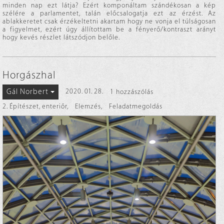
minden nap ezt látja? Ezért komponáltam szándékosan a kép
szélére a parlamentet, talán előcsalogatja ezt az érzést. Az
ablakkeretet csak érzékeltetni akartam hogy ne vonja el túlságosan
a figyelmet, ezért úgy állítottam be a fényerő/kontraszt arányt
hogy kevés részlet látszódjon belőle.
Horgászhal
Gál Norbert
2020. 01. 28.
1 hozzászólás
2. Építészet, enteriőr
,
Elemzés
,
Feladatmegoldás