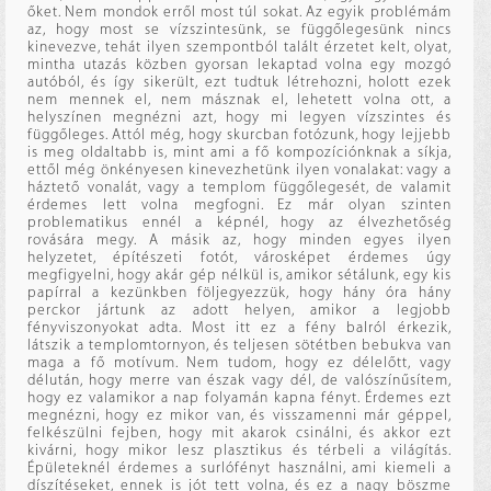
őket. Nem mondok erről most túl sokat. Az egyik problémám
az, hogy most se vízszintesünk, se függőlegesünk nincs
kinevezve, tehát ilyen szempontból talált érzetet kelt, olyat,
mintha utazás közben gyorsan lekaptad volna egy mozgó
autóból, és így sikerült, ezt tudtuk létrehozni, holott ezek
nem mennek el, nem másznak el, lehetett volna ott, a
helyszínen megnézni azt, hogy mi legyen vízszintes és
függőleges. Attól még, hogy skurcban fotózunk, hogy lejjebb
is meg oldaltabb is, mint ami a fő kompozíciónknak a síkja,
ettől még önkényesen kinevezhetünk ilyen vonalakat: vagy a
háztető vonalát, vagy a templom függőlegesét, de valamit
érdemes lett volna megfogni. Ez már olyan szinten
problematikus ennél a képnél, hogy az élvezhetőség
rovására megy. A másik az, hogy minden egyes ilyen
helyzetet, építészeti fotót, városképet érdemes úgy
megfigyelni, hogy akár gép nélkül is, amikor sétálunk, egy kis
papírral a kezünkben följegyezzük, hogy hány óra hány
perckor jártunk az adott helyen, amikor a legjobb
fényviszonyokat adta. Most itt ez a fény balról érkezik,
látszik a templomtornyon, és teljesen sötétben bebukva van
maga a fő motívum. Nem tudom, hogy ez délelőtt, vagy
délután, hogy merre van észak vagy dél, de valószínűsítem,
hogy ez valamikor a nap folyamán kapna fényt. Érdemes ezt
megnézni, hogy ez mikor van, és visszamenni már géppel,
felkészülni fejben, hogy mit akarok csinálni, és akkor ezt
kivárni, hogy mikor lesz plasztikus és térbeli a világítás.
Épületeknél érdemes a surlófényt használni, ami kiemeli a
díszítéseket, ennek is jót tett volna, és ez a nagy böszme