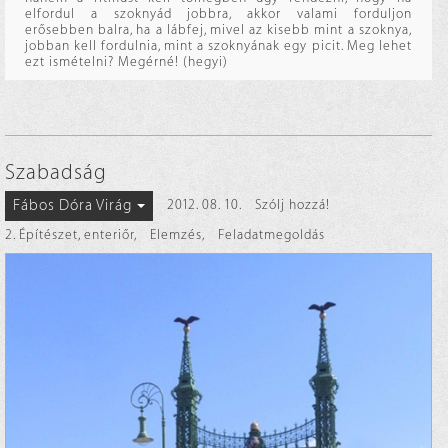
elfordul a szoknyád jobbra, akkor valami forduljon
erősebben balra, ha a lábfej, mivel az kisebb mint a szoknya,
jobban kell fordulnia, mint a szoknyának egy picit. Meg lehet
ezt ismételni? Megérné! (hegyi)
Szabadság
Fábos Dóra Virág
2012. 08. 10.
Szólj hozzá!
2. Építészet, enteriőr
,
Elemzés
,
Feladatmegoldás