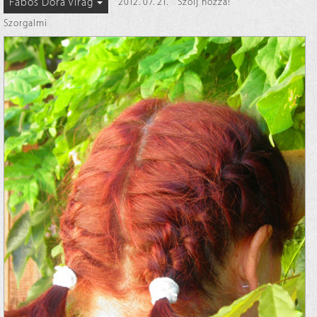
Fábos Dóra Virág
2012. 07. 21.
Szólj hozzá!
Szorgalmi