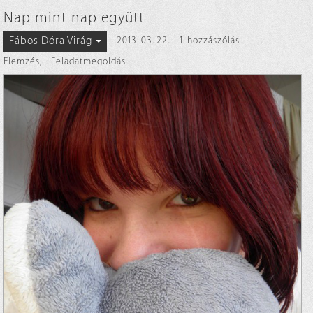
Nap mint nap együtt
Fábos Dóra Virág
2013. 03. 22.
1 hozzászólás
Elemzés
,
Feladatmegoldás