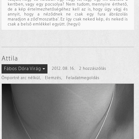
kertben, vagy egy pocsolya? Nem tudom, mennyire érthető,
de a kép értelmezhetőségéhez kell az is, hogy úgy vágj és
annyit, hogy a néződnek ne csak egy fura ábrázolás
maradjon a ződ'moszatba'. Ez így csak neked kép, és neked is
csak a belső emlékkel együtt. (hegyi)
Attila
Fábos Dóra Virág
2012. 08. 16.
2 hozzászólás
Önportré arc nélkül
,
Elemzés
,
Feladatmegoldás