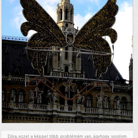
Dóra, ezzel a képpel több problémám van, úgyhogy sorolom