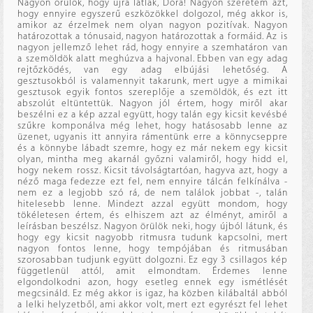
Nagyon örülök, hogy újra látlak, Dóra! Nagyon szeretem azt,
hogy ennyire egyszerű eszközökkel dolgozol, még akkor is,
amikor az érzelmek nem olyan nagyon pozitívak. Nagyon
határozottak a tónusaid, nagyon határozottak a formáid. Az is
nagyon jellemző lehet rád, hogy ennyire a szemhatáron van
a szemöldök alatt meghúzva a hajvonal. Ebben van egy adag
rejtőzködés, van egy adag elbújási lehetőség. A
gesztusokból is valamennyit takarunk, mert ugye a mimikai
gesztusok egyik fontos szereplője a szemöldök, és ezt itt
abszolút eltüntettük. Nagyon jól értem, hogy miről akar
beszélni ez a kép azzal együtt, hogy talán egy kicsit kevésbé
szűkre komponálva még lehet, hogy hatásosabb lenne az
üzenet, ugyanis itt annyira rámentünk erre a könnycseppre
és a könnybe lábadt szemre, hogy ez már nekem egy kicsit
olyan, mintha meg akarnál győzni valamiről, hogy hidd el,
hogy nekem rossz. Kicsit távolságtartóan, hagyva azt, hogy a
néző maga fedezze ezt fel, nem ennyire tálcán felkínálva -
nem ez a legjobb szó rá, de nem találok jobbat -, talán
hitelesebb lenne. Mindezt azzal együtt mondom, hogy
tökéletesen értem, és elhiszem azt az élményt, amiről a
leírásban beszélsz. Nagyon örülök neki, hogy újból látunk, és
hogy egy kicsit nagyobb ritmusra tudunk kapcsolni, mert
nagyon fontos lenne, hogy tempójában és ritmusában
szorosabban tudjunk együtt dolgozni. Ez egy 3 csillagos kép
függetlenül attól, amit elmondtam. Érdemes lenne
elgondolkodni azon, hogy esetleg ennek egy ismétlését
megcsináld. Ez még akkor is igaz, ha közben kilábaltál abból
a lelki helyzetből, ami akkor volt, mert ezt egyrészt fel lehet