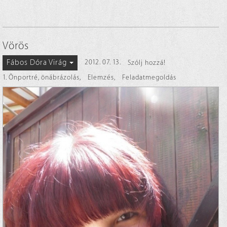
Vörös
Fábos Dóra Virág
2012. 07. 13.
Szólj hozzá!
1. Önportré, önábrázolás
,
Elemzés
,
Feladatmegoldás