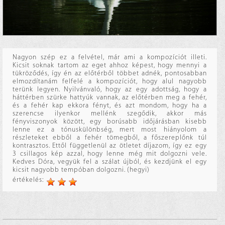
Nagyon szép ez a felvétel, már ami a kompozíciót illeti.
Kicsit soknak tartom az eget ahhoz képest, hogy mennyi a
tükröződés, így én az előtérből többet adnék, pontosabban
elmozdítanám felfelé a kompozíciót, hogy alul nagyobb
terünk legyen. Nyilvánvaló, hogy az egy adottság, hogy a
háttérben szürke hattyúk vannak, az előtérben meg a fehér,
és a fehér kap ekkora fényt, és azt mondom, hogy ha a
szerencse ilyenkor mellénk szegődik, akkor más
fényviszonyok között, egy borúsabb időjárásban kisebb
lenne ez a tónuskülönbség, mert most hiányolom a
részleteket ebből a fehér tömegből, a főszereplőnk túl
kontrasztos. Ettől függetlenül az ötletet díjazom, így ez egy
3 csillagos kép azzal, hogy lenne még mit dolgozni vele.
Kedves Dóra, vegyük fel a szálat újból, és kezdjünk el egy
kicsit nagyobb tempóban dolgozni. (hegyi)
értékelés: