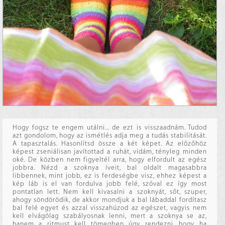
Hogy fogsz te engem utálni... de ezt is visszaadnám. Tudod
azt gondolom, hogy az ismétlés adja meg a tudás stabilitását.
A tapasztalás. Hasonlítsd össze a két képet. Az előzőhöz
képest zseniálisan javítottad a ruhát, vidám, tényleg minden
oké. De közben nem figyeltél arra, hogy elfordult az egész
jobbra. Nézd a szoknya íveit, bal oldalt magasabbra
libbennek, mint jobb, ez is ferdeségbe visz, ehhez képest a
kép láb is el van fordulva jobb felé, szóval ez így most
pontatlan lett. Nem kell kivasalni a szoknyát, sőt, szuper,
ahogy söndörödik, de akkor mondjuk a bal lábaddal fordítasz
bal felé egyet és azzal visszahúzod az egészet, vagyis nem
kell elvágólag szabályosnak lenni, mert a szoknya se az,
hanem a ritmust kell tömegben úgy rendezni, hogy ha