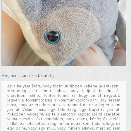
Még ma is tart ez a barátság.
Az a helyzet Dóra, hogy kicsit sűrűbben kellene jelentkezni.
Mégpedig azért, mert ahhoz, hogy tudjunk haladni, és
előrelépni, ahhoz fontos lenne az, hogy ennél nagyobb
legyen a folyamatosság a kommunikációnkban. Úgy érzem
most, hogy az érzelem ott van benned, de ez a képen nem
jön át. Valami más, egy félénkség, egy bujkálás jön át,
miközben valószínűleg te a kettőtök kapcsolatáról szerettél
volna mesélni. Azt gondolom, hogy kezek, kézfej és ölelés
nélkül ez nehezebben fog menni, és azt sem tudom, hogy ez
egy bálna, vagy egy nyúl, vagy milyen állatka, mert ez sem