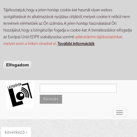
Tájékoztatjuk, hogy a jelen honlap cookie-kat használ olyan webes
szolgáltatások és alkalmazások nyújtása céljából, melyek cookie-k nélkül nem
lennének elérhetőek az Ön számára. A jelen honlap használatával Ön
hozzájárul, hogy a böngészője fogadja a cookie-kat. A beiratkozáskor elfogadja
az Európai Unió EDPR szabályozása szerinti
adatvédelmi tájékoztatónkat,
melyet ezen a linken olvashat el
.
További információk
Elfogadom
Ugrás
a
tartalomra
Keresés
Toggle
navigati
következő ›