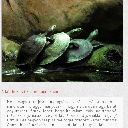
A képhez ezt a zenét ajánlanám.
Nem vagyok teljesen meggyőzve arról – bár a biológiai
ismereteim eléggé hiányosak -, hogy itt valóban egy baráti
együttlétet látunk, lehet, hogy itt valami más indíttatásból
másztak egymásra ezek a kis állatok. Ugyanakkor egy jó
ritmusú és nagyon szép színvilággal dolgozó képet mutatsz.
Annyi hozzáfűzésem lenne, mint kép, hogy a kép felső