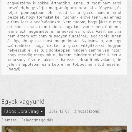
angyalszárny is sokkal érthetőbb lenne. Itt most nem arról
beszélek, hogy várjuk meg, amíg bekapcsolják a fényeket, és
teljes pompájában élni kezd ez a giccs, hanem arról
beszélek, hogy formákat kell tudnunk élővé tenni, és ehhez
a fény lesz a segítségünkre. Nem tudom, hogy jársz-e még
ott, ahol ez van, nem tudom, hogy kint van-e még, érdemes
lenne ezt megismételni, ha neked ez fontos. Azért annyira
nem érzem ezt annyira nagyon furcsának, legalábbis innen
és így, ahogy ezt most megoldottad. Nyilvánvaló, van egy
szürrealitása, hogy ezeket a giccs világításokat hogyan
helyezzük el, és tulajdonképpen nincsen semmilyen határ,
hogy meddig megyünk el, hanem mindenre ráhúzzuk ezt a
karácsonyi érzetet, akkor is, ha ezzel elcsúfítunk valamit, de
jelen állapotában ez a kép ennél többet nem tud mesélni.
(hegyi)
Egyek vagyunk!
Fábos Dóra Virág
2012. 12. 07.
3 hozzászólás
Elemzés
,
Feladatmegoldás