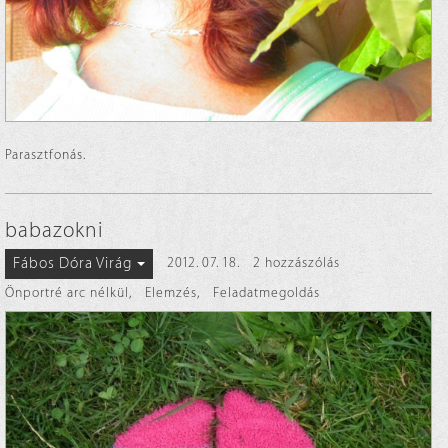
Parasztfonás.
babazokni
Fábos Dóra Virág
2012. 07. 18.
2 hozzászólás
Önportré arc nélkül
,
Elemzés
,
Feladatmegoldás