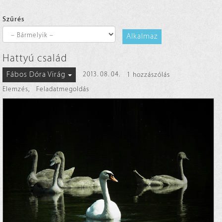
Szűrés
Alkalmaz
Hattyú család
Fábos Dóra Virág
2013. 08. 04.
1 hozzászólás
Elemzés
,
Feladatmegoldás