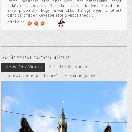
idézni, másrészt létre lehet hozni más eszközökkel, tehát
miközben megvan a 3 csillag, ha van kedved kipróbálni,
akkor próbáld ki, hogy mi van akkor, ha egy olyan ismétlést
csinálsz, amiben kevésbé erős a vágás. (hegyi)
értékelés:
Karácsonyi hangulatban
Fábos Dóra Virág
2012. 12. 08.
Szólj hozzá!
2. Építészet, enteriőr
,
Elemzés
,
Feladatmegoldás