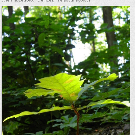
3. Természetfotó
,
Elemzés
,
Feladatmegoldás