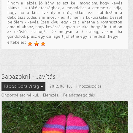
Finom a jelzés, jó irány, és azt kell mondjam, hogy kevés
hiányzik a tökéletességhez, a megoldást a geometria adja,
hogy ha a lánc íve ilyen erős, akkor ezt stabilizálni a
dekoltázs tudja, ami most - és itt nem a kukucskálás beszél
belőlem - kevés. Ezen kívül egy kicsit lehetne a kontraszton
emelni ahhoz, hogy kevéssé legyen szürke, hogy élni tudjon
az ezüstös csillogás. De megvan a 3 csillag, viszont ha
gondolod, plusz egy csillagért jöhetne egy ismétlés! (hegyi)
értékelés:
Babazokni - Javítás
Fábos Dóra Virág
2012. 08. 10.
1 hozzászólás
Önportré arc nélkül
,
Elemzés
,
Feladatmegoldás