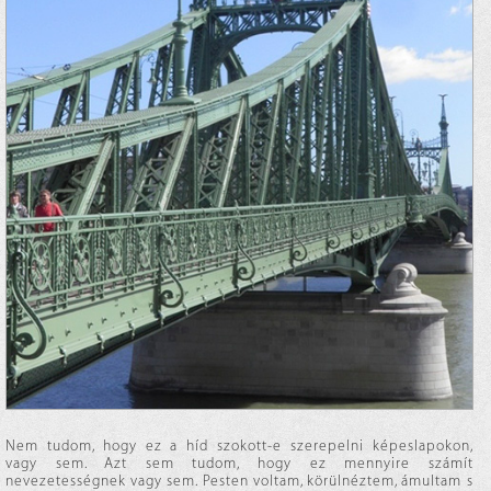
Nem tudom, hogy ez a híd szokott-e szerepelni képeslapokon,
vagy sem. Azt sem tudom, hogy ez mennyire számít
nevezetességnek vagy sem. Pesten voltam, körülnéztem, ámultam s