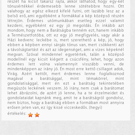
részét ha kicsit takarsz rajta, akkor láthatod, hogy egy-két
tónusértékkel érdemesebb lenne sötétebbre hozni. Ott
valahogy az egész elkezd kifelé futni, ott lazább lesz az a
belső erő, ami egyébként a formákkal a kép középső részén
létrejön. Érdemes utómunkában esetleg ezzel valamit
kezdeni, egyébként ez egy jó megoldás. Én inkább azt
mondom, hogy nem a Barátságba tenném ezt, hanem inkább
a Természetfotóba, ott ez egy jó megfigyelés, vagy akár a
Házi kedvenc leckébe is, mert szerethető a kép, jó, hogy
ebben a képben ennyi sárgás tónus van, mert csökkenti azt
a távolságtartást és azt az idegenséget, ami a vizes képeknél
megvan. Szóval mindennel egyetértek, talán a középső
modellnél egy kicsit kiégett a csúcsfény, lehet, hogy azon
érdemes lett volna valamennyit visszább venni, de
mindenképpen az irány jó. Én most erre kettő csillagot adok,
Virág. Azért kettőt, mert érdemes lenne foglalkoznod
magával a barátsággal, mint témakörrel, mint
gondolatisággal, mert én ezt a barátság tekintetében
megúszós leckének veszem. Jó irány, nem csak a barátomat
lehet ábrázolni, de azért jó lenne, ha a te érzelmeidet és
gondolataidat kapnánk meg, amit te a barátságról gondolsz,
nem biztos, hogy a barátság ebben a formában most annyira
erősen jelen van, ez így kissé vicceskedős. (hegyi)
értékelés: