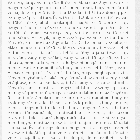
Van egy tárgyias megközelítése a lábnak, az ágyon és ez is
nagyon szép. Egy pici derítés még lehet, hogy nem ártott
volna, de a lepedő is deríti a lábadat, tehát tulajdonképpen
ez egy szép struktúra. És aztán itt elválik a kép ketté, és van
a fölső része, ahol megkapjuk magát az önportrét, egy
nagyon finom rezgésekkel dolgozó képet. Igen ám, de a
kettőt jó lenne valahogy egy szintre hozni. Kettő eset
lehetséges. Az egyik, hogy visszafogsz valamennyit abból a
fényből, ami most az ágyra kerül. De ha onnan visszafogsz,
akkor nincsen derítésünk. Mégis valamennyit vissza lehet
ebből venni – takarással. Tehát a fény útjába teszel egy
paravánt, vagy egy széket, vagy valamit fölrajzszögezel az
ablakra, nem tudom, mert a helyszínt magát nem ismerem,
mindenesetre megoldható, hogy oda kevesebb fény jusson.
A másik megoldás és a másik irány, hogy meghagyod ezt a
fénymennyiséget, és akár egy lámpával az arcodra egy kicsit
világítasz, meg a mellkasra, tehát hogy visszaadsz abból a
fényből, ami most az egyik oldalról viszonylag nagy
mennyiségben bejön, hogy a másik oldalon nem az árnyékba
ülj, mert bár álmokról beszélünk, de azt mondom, hogy ez
csak egy része a közlésnek, a másik pedig az, hogy képileg
ennek kiegyenlítettnek kell, hogy legyen. Nem lehetnek
ekkora tónusugrások, pontosabban lehetnek, de akkor
elviszed a fókuszt arról, hogy miről akarsz beszélni. Ez olyan,
mint hogyha most az egész tested tulajdonképpen a lábadat
szolgálná. És még egy dolog, hogy most az egyik kezedet
elvesztettük. Átfoghatod vele a térdet, a bokád, beletúrhatsz
vele a hajadba, ez már a te dolgot, de elkezdhetsz vele