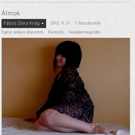
Álmok
Fábos Dóra Virág
2012. 11. 21.
1 hozzászólás
Egész alakos önportré
,
Elemzés
,
Feladatmegoldás