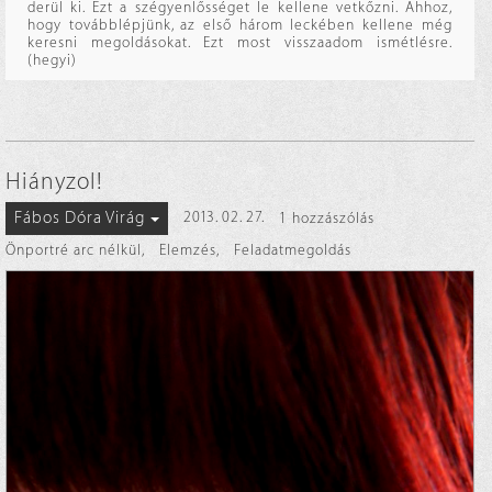
derül ki. Ezt a szégyenlősséget le kellene vetkőzni. Ahhoz,
hogy továbblépjünk, az első három leckében kellene még
keresni megoldásokat. Ezt most visszaadom ismétlésre.
(hegyi)
Hiányzol!
Fábos Dóra Virág
2013. 02. 27.
1 hozzászólás
Önportré arc nélkül
,
Elemzés
,
Feladatmegoldás