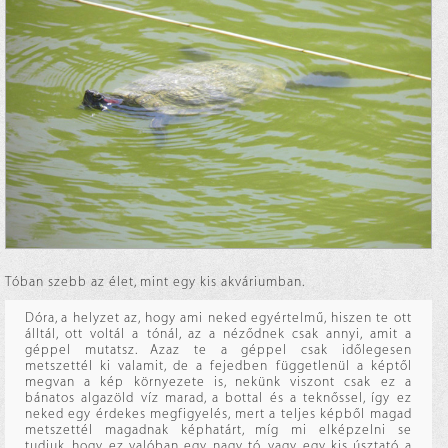
Tóban szebb az élet, mint egy kis akváriumban.
Dóra, a helyzet az, hogy ami neked egyértelmű, hiszen te ott
álltál, ott voltál a tónál, az a néződnek csak annyi, amit a
géppel mutatsz. Azaz te a géppel csak időlegesen
metszettél ki valamit, de a fejedben függetlenül a képtől
megvan a kép környezete is, nekünk viszont csak ez a
bánatos algazöld víz marad, a bottal és a teknőssel, így ez
neked egy érdekes megfigyelés, mert a teljes képből magad
metszettél magadnak képhatárt, míg mi elképzelni se
tudjuk, hogy ez valóban egy nagy tó, vagy egy kis úsztató a