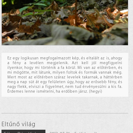
Ez egy logikusan megfogalmazott kép, és eltalált az is, ahogy
a fény a levélen megjelenik. Azt kell jól megfigyelni
ilyenkor, hogy mi történik a fa körül. Mi van az előtérben, és
mi mögötte, mit látunk, milyen foltok és formák vannak még.
Mert most az előtérben száraz levelek takarnak, a háttérben
meg a nap süt át egy felületen úgy, hogy az erősebb fény, és
nagy flekk, elviszi a figyelmet, nem tud érvényesülni a kis fa.
Érdemes lenne ismételni, ha erdőben jársz. (hegyi)
Eltűnő világ