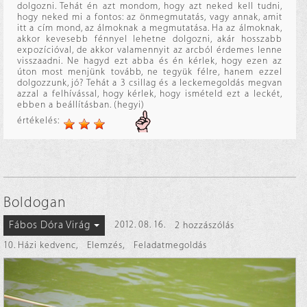
dolgozni. Tehát én azt mondom, hogy azt neked kell tudni,
hogy neked mi a fontos: az önmegmutatás, vagy annak, amit
itt a cím mond, az álmoknak a megmutatása. Ha az álmoknak,
akkor kevesebb fénnyel lehetne dolgozni, akár hosszabb
expozícióval, de akkor valamennyit az arcból érdemes lenne
visszaadni. Ne hagyd ezt abba és én kérlek, hogy ezen az
úton most menjünk tovább, ne tegyük félre, hanem ezzel
dolgozzunk, jó? Tehát a 3 csillag és a leckemegoldás megvan
azzal a felhívással, hogy kérlek, hogy ismételd ezt a leckét,
ebben a beállításban. (hegyi)
értékelés:
Boldogan
Fábos Dóra Virág
2012. 08. 16.
2 hozzászólás
10. Házi kedvenc
,
Elemzés
,
Feladatmegoldás