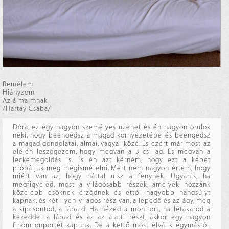
Remélem
Hiányzom
Az álmaimnak
/Hartay Csaba/
Dóra, ez egy nagyon személyes üzenet és én nagyon örülök
neki, hogy beengedsz a magad környezetébe és beengedsz
a magad gondolatai, álmai, vágyai közé. És ezért már most az
elején leszögezem, hogy megvan a 3 csillag. És megvan a
leckemegoldás is. És én azt kérném, hogy ezt a képet
próbáljuk meg megismételni. Mert nem nagyon értem, hogy
miért van az, hogy háttal ülsz a fénynek. Ugyanis, ha
megfigyeled, most a világosabb részek, amelyek hozzánk
közelebb esőknek érződnek és ettől nagyobb hangsúlyt
kapnak, és két ilyen világos rész van, a lepedő és az ágy, meg
a sípcsontod, a lábaid. Ha nézed a monitort, ha letakarod a
kezeddel a lábad és az az alatti részt, akkor egy nagyon
finom önportét kapunk. De a kettő most elválik egymástól.