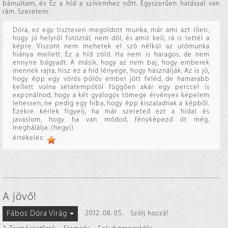
bámultam, és Ez a híd a szívemhez nőtt. Egyszerűen hatással van
rám. Szeretem.
Dóra, ez egy tisztesen megoldott munka, már ami azt illeti,
hogy jó helyről fotóztál, nem dől, és amit kell, rá is tettél a
képre. Viszont nem mehetek el szó nélkül az utómunka
hiánya mellett. Ez a híd zöld. Ha nem is haragos, de nem
ennyire bágyadt. A másik, hogy az nem baj, hogy emberek
mennek rajta, hisz ez a híd lényege, hogy használják. Az is jó,
hogy épp egy vörös pólós ember jött feléd, de hamarabb
kellett volna sétatempótól függően akár egy perccel is
exponálnod, hogy a két gyalogos tömege érvényes képelem
lehessen, ne pedig egy hiba, hogy épp kiszaladnak a képből.
Ezekre kérlek figyelj, ha már szereted ezt a hidat és
javaslom, hogy ha van módod, fényképezd őt még,
meghálálja. (hegyi)
értékelés:
A jövő!
Fábos Dóra Virág
2012. 08. 05.
Szólj hozzá!