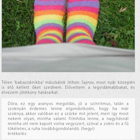
Télen 'babazoknikba' mászkálok itthon. Sajnos, most nyár közepén
is elő kellett őket szednem. Elővettem a legvidámabbakat, és
élvezem jótékony hatásaikat.
Dóra, ez egy aranyos megoldás, jó a színritmus, talán a
szoknyán érdemes lenne elgondolkodni, hogy ha már
szoknya, akkor valóban ez a szürke mit jelent, mert így most
nekem olyan, mintha valami filmhiba lenne, a nagyításnál
mintha ott nem kapott volna vegyszert, szóval a zokni és a fű
tökéletes, a ruha továbbgondolandó. (hegyi)
értékelés: