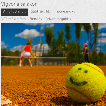
Vigyor a salakon
Gulyás Ákos
2008. 04. 26.
11 hozzászólás
3. Természetfotó
,
Elemzés
,
Feladatmegoldás