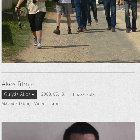
Ákos filmje
Gulyás Ákos
2008. 05. 13.
5 hozzászólás
Második tábor
,
Videó
,
tábor