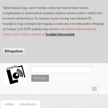
Tájékoztatjuk, hogy a jelen honlap cookie-kat használ olyan webes
szolgáltatások és alkalmazások nyújtása céljából, melyek cookie-k nélkül nem
lennének elérhetőek az Ön számára. A jelen honlap használatával Ön
hozzájárul, hogy a böngészője fogadja a cookie-kat. A beiratkozáskor elfogadja
az Európai Unió EDPR szabályozása szerinti
adatvédelmi tájékoztatónkat,
melyet ezen a linken olvashat el
.
További információk
Elfogadom
Ugrás
a
tartalomra
Keresés
Toggle
navigati
‹ előző
következő ›