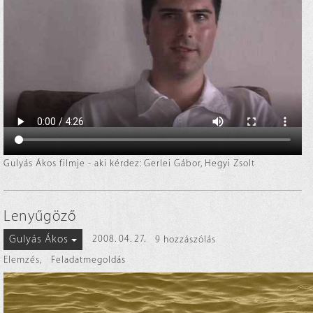
Gulyás Ákos filmje - aki kérdez: Gerlei Gábor, Hegyi Zsolt
Lenyűgöző
Gulyás Ákos
2008. 04. 27.
9 hozzászólás
Elemzés
,
Feladatmegoldás