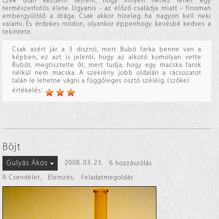
Ezek után kezdem sejteni, hogy milyen nehéz lehet egy
természetfotós élete. Ugyanis - az előző családja miatt - finoman
embergyűlölő a drága. Csak akkor hízeleg ha nagyon kell neki
valami. És érdekes módon, olyankor éppenhogy kevésbé kedves a
tekintete.
Csak azért jár a 3 disznó, mert Bubó farka benne van a
képben, ez azt is jelenti, hogy az alkotó komolyan vette
Bubót, megtisztelte őt, mert tudja, hogy egy macska farok
nélkül nem macska. A szekrény jobb oldalán a rácsozatot
talán le lehetne vágni a függőleges osztó széléig. (szőke)
értékelés:
Böjt
Gulyás Ákos
2008. 03. 23.
6 hozzászólás
9. Csendélet
,
Elemzés
,
Feladatmegoldás