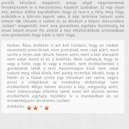
portrét készíteni magamról, aznap végül nagymamámat
fényképeztem le a meszeléshez kipakolt szobában. Ez egy olyan
kép, amikor előtte kipróbáltam, hogy jó lesz-e a fény, meg hogy
működik-e a kölcsön kapott vaku. A kép letörlése helyett azért
tettem ide (miután a széket és az állványt a képen messzebbre
„toltam” magamtól), mert arra gondoltam, egyfajta őszinteség, ha
olyan képet teszek fel, amiről a kép elkattanásának pillanatában
nem gondoltam, hogy bárki is látni fogja.
Kedves Ákos, elsőként is azt kell tisztázni, hogy ez inkább
nevezhető enteriőrnek, mint portrénak, nem csak azért, mert
szinte a teljes alak látszik, hanem azért, mert a kép alanyáról
nem sokat mond el ez a beállítás. Nem tudhatjuk, hogy te
vagy a fotós vagy te vagy a modell, nem érzékelhetőek a
gondolatok, tehát a testi hasonlóságon kívül nem sokat
tudunk meg rólad általa. Ami pedig technikai kérdés, hogy a
háttér és a főalak szinte egy tónusban van tartva, vagyis
ezzel a világítással az eredmény térbelisége nem
érzékelhető. Mégis három disznós a kép, mégpedig azért,
mert hiányosságai ellenére (amik miatt két disznós lenne)
érzékelhető egyfajta fejlődési ív a munkáidban és ez
mindenképpen dícséretes. (szőke)
értékelés:
+