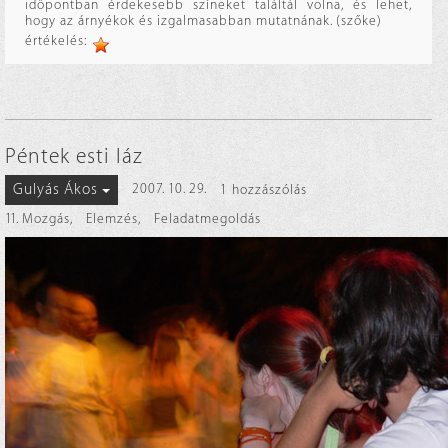
időpontban érdekesebb színeket találtál volna, és lehet,
hogy az árnyékok és izgalmasabban mutatnának. (szőke)
értékelés:
Péntek esti láz
Gulyás Ákos
2007. 10. 29.
1 hozzászólás
11. Mozgás
,
Elemzés
,
Feladatmegoldás