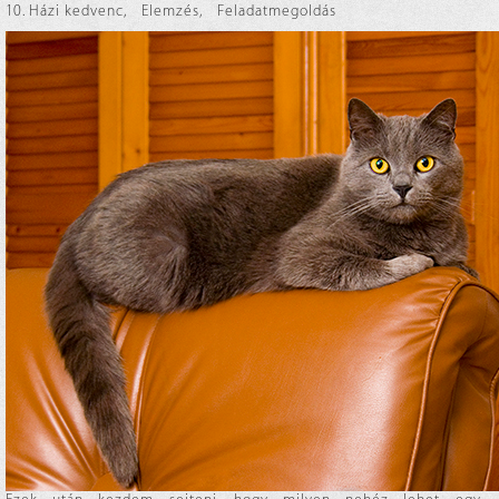
10. Házi kedvenc
,
Elemzés
,
Feladatmegoldás