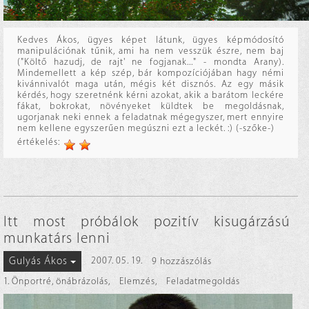
Kedves Ákos, ügyes képet látunk, ügyes képmódosító
manipulációnak tűnik, ami ha nem vesszük észre, nem baj
("Költő hazudj, de rajt' ne fogjanak..." - mondta Arany).
Mindemellett a kép szép, bár kompozíciójában hagy némi
kivánnivalót maga után, mégis két disznós. Az egy másik
kérdés, hogy szeretnénk kérni azokat, akik a barátom leckére
fákat, bokrokat, növényeket küldtek be megoldásnak,
ugorjanak neki ennek a feladatnak mégegyszer, mert ennyire
nem kellene egyszerűen megúszni ezt a leckét. :) (-szőke-)
értékelés:
Itt most próbálok pozitív kisugárzású
munkatárs lenni
Gulyás Ákos
2007. 05. 19.
9 hozzászólás
1. Önportré, önábrázolás
,
Elemzés
,
Feladatmegoldás