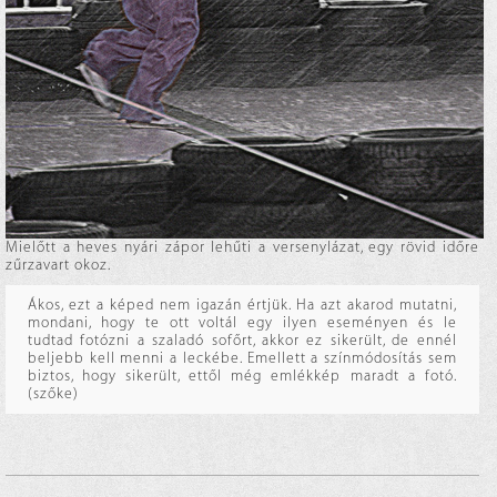
Mielőtt a heves nyári zápor lehűti a versenylázat, egy rövid időre
zűrzavart okoz.
Ákos, ezt a képed nem igazán értjük. Ha azt akarod mutatni,
mondani, hogy te ott voltál egy ilyen eseményen és le
tudtad fotózni a szaladó sofőrt, akkor ez sikerült, de ennél
beljebb kell menni a leckébe. Emellett a színmódosítás sem
biztos, hogy sikerült, ettől még emlékkép maradt a fotó.
(szőke)