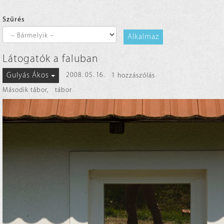
Szűrés
Alkalmaz
Látogatók a faluban
Gulyás Ákos
2008. 05. 16.
1 hozzászólás
Második tábor
,
tábor