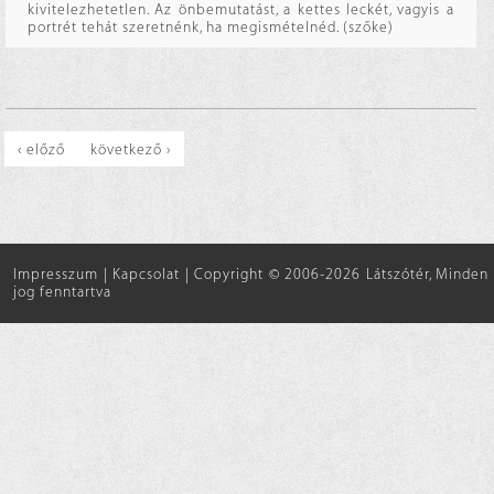
kivitelezhetetlen. Az önbemutatást, a kettes leckét, vagyis a
portrét tehát szeretnénk, ha megismételnéd. (szőke)
‹ előző
következő ›
Impresszum
|
Kapcsolat
|
Copyright © 2006-2026 Látszótér, Minden
jog fenntartva