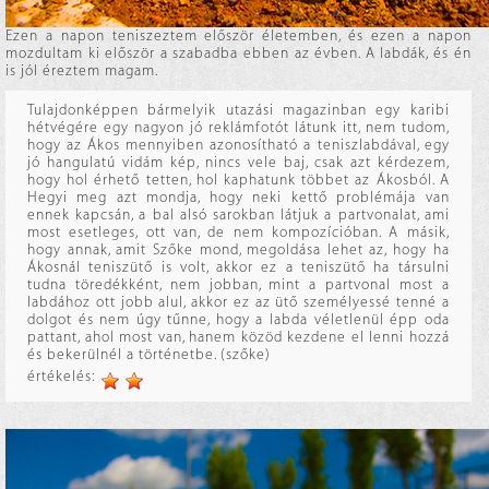
Ezen a napon teniszeztem először életemben, és ezen a napon
mozdultam ki először a szabadba ebben az évben. A labdák, és én
is jól éreztem magam.
Tulajdonképpen bármelyik utazási magazinban egy karibi
hétvégére egy nagyon jó reklámfotót látunk itt, nem tudom,
hogy az Ákos mennyiben azonosítható a teniszlabdával, egy
jó hangulatú vidám kép, nincs vele baj, csak azt kérdezem,
hogy hol érhető tetten, hol kaphatunk többet az Ákosból. A
Hegyi meg azt mondja, hogy neki kettő problémája van
ennek kapcsán, a bal alsó sarokban látjuk a partvonalat, ami
most esetleges, ott van, de nem kompozícióban. A másik,
hogy annak, amit Szőke mond, megoldása lehet az, hogy ha
Ákosnál teniszütő is volt, akkor ez a teniszütő ha társulni
tudna töredékként, nem jobban, mint a partvonal most a
labdához ott jobb alul, akkor ez az ütő személyessé tenné a
dolgot és nem úgy tűnne, hogy a labda véletlenül épp oda
pattant, ahol most van, hanem közöd kezdene el lenni hozzá
és bekerülnél a történetbe. (szőke)
értékelés: