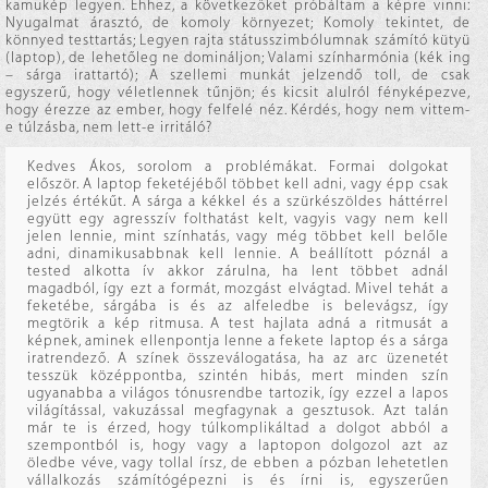
kamukép legyen. Ehhez, a következőket próbáltam a képre vinni:
Nyugalmat árasztó, de komoly környezet; Komoly tekintet, de
könnyed testtartás; Legyen rajta státusszimbólumnak számító kütyü
(laptop), de lehetőleg ne domináljon; Valami színharmónia (kék ing
– sárga irattartó); A szellemi munkát jelzendő toll, de csak
egyszerű, hogy véletlennek tűnjön; és kicsit alulról fényképezve,
hogy érezze az ember, hogy felfelé néz. Kérdés, hogy nem vittem-
e túlzásba, nem lett-e irritáló?
Kedves Ákos, sorolom a problémákat. Formai dolgokat
először. A laptop feketéjéből többet kell adni, vagy épp csak
jelzés értékűt. A sárga a kékkel és a szürkészöldes háttérrel
együtt egy agresszív folthatást kelt, vagyis vagy nem kell
jelen lennie, mint színhatás, vagy még többet kell belőle
adni, dinamikusabbnak kell lennie. A beállított póznál a
tested alkotta ív akkor zárulna, ha lent többet adnál
magadból, így ezt a formát, mozgást elvágtad. Mivel tehát a
feketébe, sárgába is és az alfeledbe is belevágsz, így
megtörik a kép ritmusa. A test hajlata adná a ritmusát a
képnek, aminek ellenpontja lenne a fekete laptop és a sárga
iratrendező. A színek összeválogatása, ha az arc üzenetét
tesszük középpontba, szintén hibás, mert minden szín
ugyanabba a világos tónusrendbe tartozik, így ezzel a lapos
világítással, vakuzással megfagynak a gesztusok. Azt talán
már te is érzed, hogy túlkomplikáltad a dolgot abból a
szempontból is, hogy vagy a laptopon dolgozol azt az
öledbe véve, vagy tollal írsz, de ebben a pózban lehetetlen
vállalkozás számítógépezni is és írni is, egyszerűen