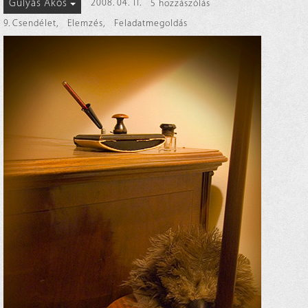
Gulyás Ákos
2008. 04. 11.
5 hozzászólás
9. Csendélet
,
Elemzés
,
Feladatmegoldás