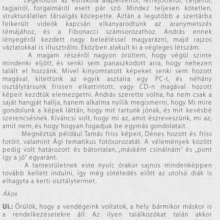
Legelőször az estiskola alapelveiről, létrejöttéről, céljairól,
tagjairól, forgalmáról esett pár szó. Mindez teljesen kötetlen,
strukturálatlan társalgás közepette. Aztán a legutóbb a szertárba
felkerült videók kapcsán elkanyarodtunk az aranymetszés
témájához, és a Fibonacci számsorozathoz. András ennek
lényegéről kezdett nagy beleéléssel magyarázni, majd rajzos
vázlatokkal is illusztrálni. Eközben alakult ki a végleges létszám.
A magam részéről nagyon örültem, hogy végül szinte
mindenki eljött, és senki sem panaszkodott arra, hogy nehezen
talált el hozzánk. Mivel kinyomtatott képeket senki sem hozott
magával, kitettünk az egyik asztalra egy PC-t, és néhány
osztálytársunk frissen elkattintott, vagy CD-n magával hozott
képeit kezdtük elemezgetni. András szerette volna, ha nem csak a
saját hangját hallja, hanem alkalma nyílik megismerni, hogy Mi mire
gondolunk a képek láttán, hogy mit tartunk jónak, és mit kevésbé
szerencsésnek. Kíváncsi volt, hogy mi az, amit észreveszünk, mi az,
amit nem, és hogy hogyan fogadjuk be egymás gondolatait.
Megnéztük például Tamás friss képeit, Dénes hozott és friss
fotóit, valamint Ági tematikus fotósorozatát. A vélemények között
pedig volt határozott és bátortalan, „másként csinálnám” és „pont
így a jó” egyaránt.
A tantestületnek este nyolc órakor sajnos mindenképpen
tovább kellett indulni, így még sötétedés előtt az utolsó diák is
elhagyta a kerti osztálytermet.
Ákos
Ui.:
Örülök, hogy a vendégeink voltatok, a hely bármikor máskor is
a rendelkezésetekre áll. Az ilyen találkozókat talán akkor