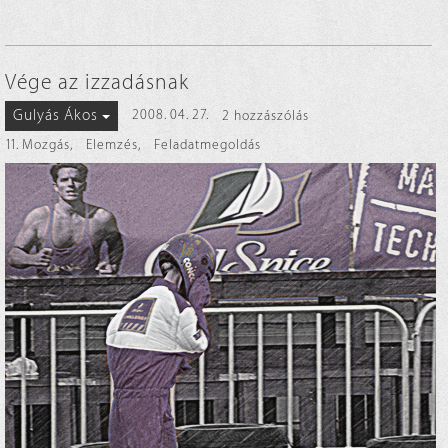
Vége az izzadásnak
Gulyás Ákos
2008. 04. 27.
2 hozzászólás
11. Mozgás
,
Elemzés
,
Feladatmegoldás