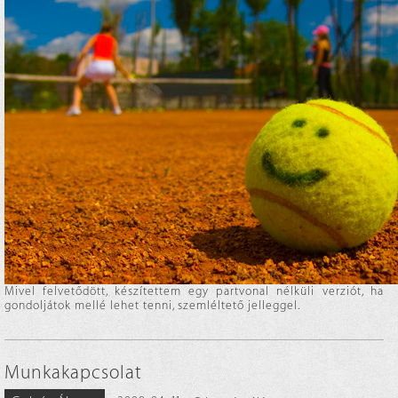
Mivel felvetődött, készítettem egy partvonal nélküli verziót, ha
gondoljátok mellé lehet tenni, szemléltető jelleggel.
Munkakapcsolat