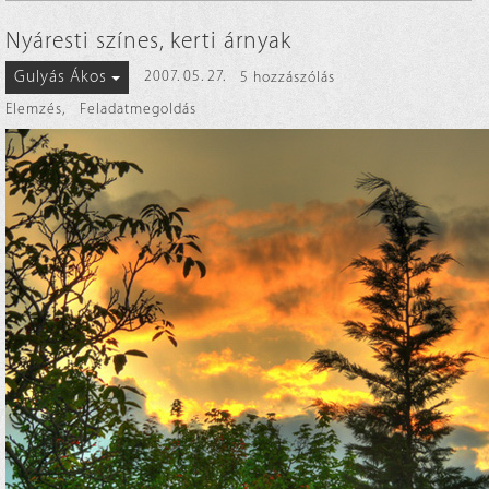
Nyáresti színes, kerti árnyak
Gulyás Ákos
2007. 05. 27.
5 hozzászólás
Elemzés
,
Feladatmegoldás