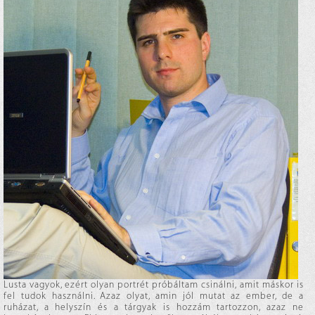
Lusta vagyok, ezért olyan portrét próbáltam csinálni, amit máskor is
fel tudok használni. Azaz olyat, amin jól mutat az ember, de a
ruházat, a helyszín és a tárgyak is hozzám tartozzon, azaz ne