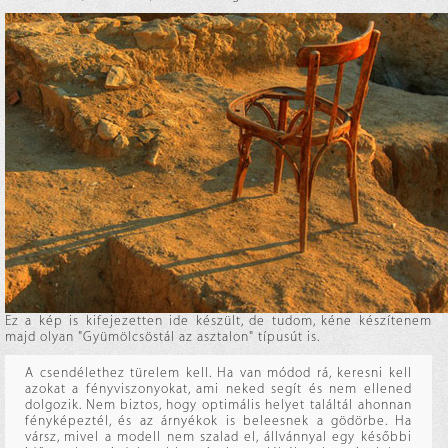
Ez a kép is kifejezetten ide készült, de tudom, kéne készítenem
majd olyan "Gyümölcsöstál az asztalon" típusút is.
A csendélethez türelem kell. Ha van módod rá, keresni kell
azokat a fényviszonyokat, ami neked segít és nem ellened
dolgozik. Nem biztos, hogy optimális helyet találtál ahonnan
fényképeztél, és az árnyékok is beleesnek a gödörbe. Ha
vársz, mivel a modell nem szalad el, állvánnyal egy későbbi