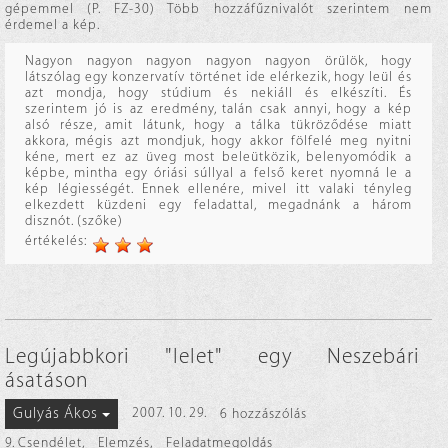
gépemmel (P. FZ-30) Több hozzáfűznivalót szerintem nem
érdemel a kép.
Nagyon nagyon nagyon nagyon nagyon örülök, hogy
látszólag egy konzervatív történet ide elérkezik, hogy leül és
azt mondja, hogy stúdium és nekiáll és elkészíti. És
szerintem jó is az eredmény, talán csak annyi, hogy a kép
alsó része, amit látunk, hogy a tálka tükröződése miatt
akkora, mégis azt mondjuk, hogy akkor fölfelé meg nyitni
kéne, mert ez az üveg most beleütközik, belenyomódik a
képbe, mintha egy óriási súllyal a felső keret nyomná le a
kép légiességét. Ennek ellenére, mivel itt valaki tényleg
elkezdett küzdeni egy feladattal, megadnánk a három
disznót. (szőke)
értékelés:
Legújabbkori "lelet" egy Neszebári
ásatáson
Gulyás Ákos
2007. 10. 29.
6 hozzászólás
9. Csendélet
,
Elemzés
,
Feladatmegoldás