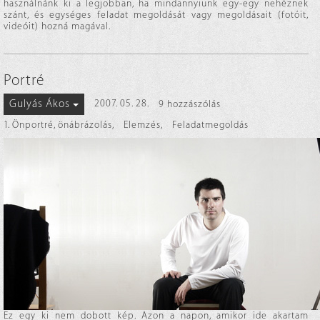
használnánk ki a legjobban, ha mindannyiunk egy-egy nehéznek
szánt, és egységes feladat megoldását vagy megoldásait (fotóit,
videóit) hozná magával.
Portré
Gulyás Ákos
2007. 05. 28.
9 hozzászólás
1. Önportré, önábrázolás
,
Elemzés
,
Feladatmegoldás
Ez egy ki nem dobott kép. Azon a napon, amikor ide akartam