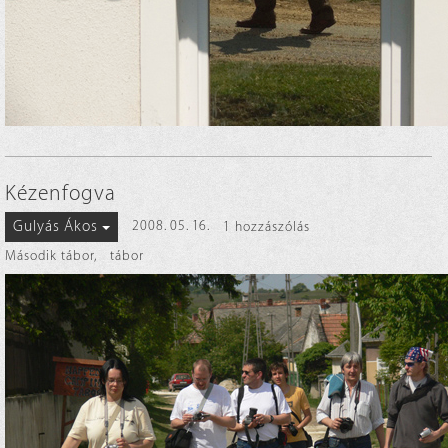
Kézenfogva
Gulyás Ákos
2008. 05. 16.
1 hozzászólás
Második tábor
,
tábor