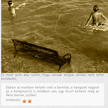
Ez most arról akar szólni, hogy vannak dolgok, amiket nem lehet
birtokolni.
Ebben az esetben helyén való a barnítás, a hangulat nagyon
jó, a kompozíció is rendben van, egy kicsit kellene még az
Ákos benne. (szőke)
értékelés: