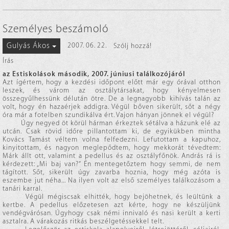
Személyes beszámoló
Gulyás Ákos
2007. 06. 22.
Szólj hozzá!
Írás
az Estiskolások második, 2007. júniusi találkozójáról
Azt ígértem, hogy a kezdési időpont előtt már egy órával otthon
leszek, és várom az osztálytársakat, hogy kényelmesen
összegyűlhessünk délután ötre. De a legnagyobb kihívás talán az
volt, hogy én hazaérjek addigra. Végül bőven sikerült, sőt a négy
óra már a fotelben szundikálva ért. Vajon hányan jönnek el végül?
Úgy negyed öt körül hárman érkeztek sétálva a házunk elé az
utcán. Csak rövid időre pillantottam ki, de egyikükben mintha
Kovács Tamást véltem volna felfedezni. Lefutottam a kapuhoz,
kinyitottam, és nagyon meglepődtem, hogy mekkorát tévedtem:
Márk állt ott, valamint a pedellus és az osztályfőnök. András rá is
kérdezett: „Mi baj van?” Én mentegetőztem hogy semmi, de nem
tágított. Sőt, sikerült úgy zavarba hoznia, hogy még azóta is
eszembe jut néha... Na ilyen volt az első személyes találkozásom a
tanári karral.
Végül mégiscsak elhitték, hogy bejöhetnek, és leültünk a
kertbe. A pedellus előzetesen azt kérte, hogy ne készüljünk
vendégvárósan. Úgyhogy csak némi innivaló és nasi került a kerti
asztalra. A várakozás ritkás beszélgetéssekkel telt.