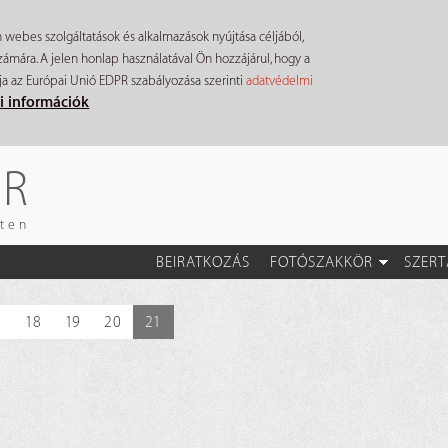
n webes szolgáltatások és alkalmazások nyújtása céljából,
mára. A jelen honlap használatával Ön hozzájárul, hogy a
ja az Európai Unió EDPR szabályozása szerinti
adatvédelmi
i információk
ÉR
eten
BEIRATKOZÁS
FOTÓSZAKKÖR
SZERT
7
18
19
20
21