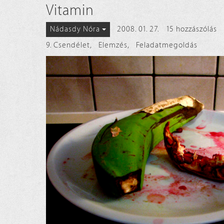
Vitamin
2008. 01. 27.
15 hozzászólás
Nádasdy Nóra
9. Csendélet
,
Elemzés
,
Feladatmegoldás