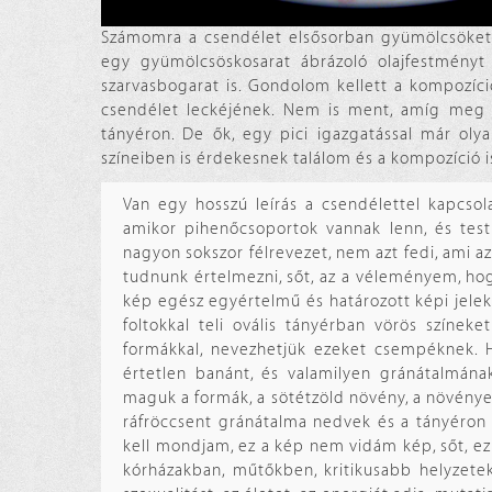
Számomra a csendélet elsősorban gyümölcsöket j
egy gyümölcsöskosarat ábrázoló olajfestményt 
szarvasbogarat is. Gondolom kellett a kompozícióh
csendélet leckéjének. Nem is ment, amíg meg n
tányéron. De ők, egy pici igazgatással már oly
színeiben is érdekesnek találom és a kompozíció is
Van egy hosszú leírás a csendélettel kapcsol
amikor pihenőcsoportok vannak lenn, és test
nagyon sokszor félrevezet, nem azt fedi, ami az
tudnunk értelmezni, sőt, az a véleményem, hog
kép egész egyértelmű és határozott képi jele
foltokkal teli ovális tányérban vörös színek
formákkal, nevezhetjük ezeket csempéknek. H
értetlen banánt, és valamilyen gránátalmána
maguk a formák, a sötétzöld növény, a növényen 
ráfröccsent gránátalma nedvek és a tányéron e
kell mondjam, ez a kép nem vidám kép, sőt, e
kórházakban, műtőkben, kritikusabb helyzetek