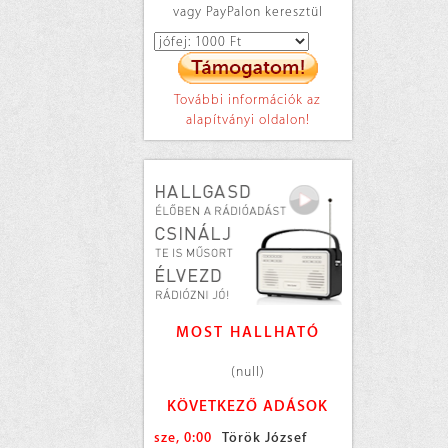
vagy PayPalon keresztül
További információk az
alapítványi oldalon!
MOST HALLHATÓ
(null)
KÖVETKEZŐ ADÁSOK
sze, 0:00
Török József