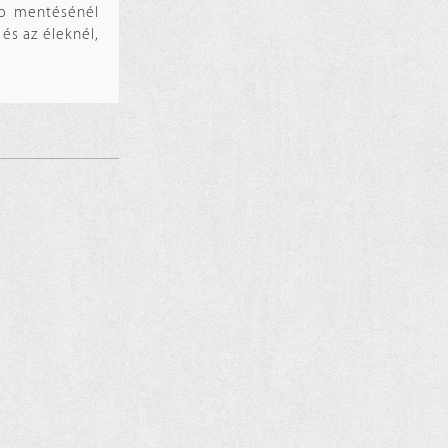
ép mentésénél
és az éleknél,