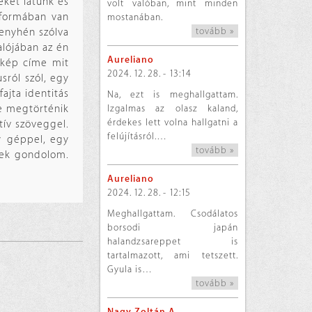
eket látunk és
volt valóban, mint minden
 formában van
mostanában.
tovább »
 enyhén szólva
alójában az én
Aureliano
 kép címe mit
2024. 12. 28. - 13:14
sról szól, egy
ajta identitás
Na, ezt is meghallgattam.
Izgalmas az olasz kaland,
e megtörténik
érdekes lett volna hallgatni a
tív szöveggel.
felújításról.…
y géppel, egy
tovább »
pnek gondolom.
Aureliano
2024. 12. 28. - 12:15
Meghallgattam. Csodálatos
borsodi japán
halandzsareppet is
tartalmazott, ami tetszett.
Gyula is…
tovább »
Nagy Zoltán A.