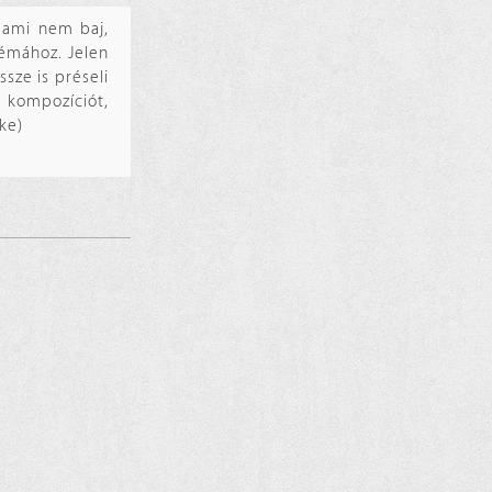
, ami nem baj,
témához. Jelen
sze is préseli
a kompozíciót,
ke)