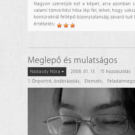
Nagyon szeretjük ezt a képet, arra azonban s
valami tömörítési hiba lép fel, lehet, hogy sok
kontúroknál fellépő bizonytalanság zavaró tud le
értékelés:
Meglepő és mulatságos
2008. 01. 13.
15 hozzászólás
Nádasdy Nóra
1. Önportré, önábrázolás
,
Elemzés
,
Feladatmego