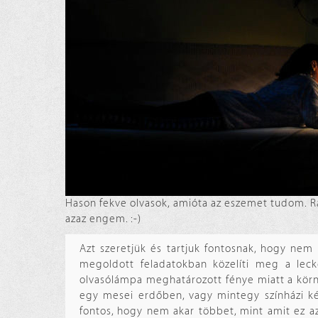
Hason fekve olvasok, amióta az eszemet tudom. R
azaz engem. :-)
Azt szeretjük és tartjuk fontosnak, hogy ne
megoldott feladatokban közelíti meg a leck
olvasólámpa meghatározott fénye miatt a kör
egy mesei erdőben, vagy mintegy színházi ké
fontos, hogy nem akar többet, mint amit ez az