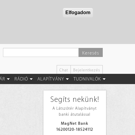
Elfogadom
Keresés
Chat
Bejelentkezés
ÁR
RÁDIÓ
ALAPÍTVÁNY
TUDNIVALÓK
Segíts nekünk!
A Látszótér Alapítványt
banki átutalással
MagNet Bank
16200120-18524112