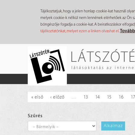
Tájékoztatjuk, hogy a jelen honlap cookie-kat használ olya
melyek cookie-k nélkül nem lennének elérhetőek az Ön szá
böngészője fogadja a cookie-kat. A beiratkozáskor elfogad
Tovább
tájékoztatónkat, melyet ezen a linken olvashat el
.
Ugrás
LÁTSZÓT
a
tartalomra
látásoktatás az intern
« első
‹ előző
…
13
14
15
16
1
Szűrés
Alkalmaz