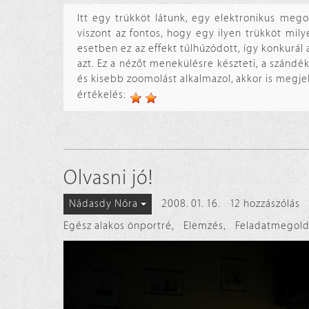
Itt egy trükköt látunk, egy elektronikus meg
viszont az fontos, hogy egy ilyen trükköt mil
esetben ez az effekt túlhúzódott, így konkurál
azt. Ez a nézőt menekülésre készteti, a szánd
és kisebb zoomolást alkalmazol, akkor is megj
értékelés:
Olvasni jó!
2008. 01. 16.
12 hozzászólás
Nádasdy Nóra
Egész alakos önportré
,
Elemzés
,
Feladatmegold