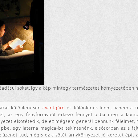
áadásul sokat. Így a kép mintegy természetes környezetében m
m akar különlegesen
avantgárd
és különleges lenni, hanem a k
ét, az egy fényforrásból érkező fénnyel oldja meg a kompo
nyezet elsötétedik, de ez mégsem generál bennünk félelmet,
pbe, egy laterna magica-ba tekintenénk, elsősorban az a faj
 üzenet tud, mégis ez a sötét árnykörnyezet jó keretet épít 