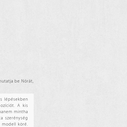
utatja be Nórát,
is lépésekben
zíciót. A kis
 hanem mintha
ta szerénység
a modell köré.