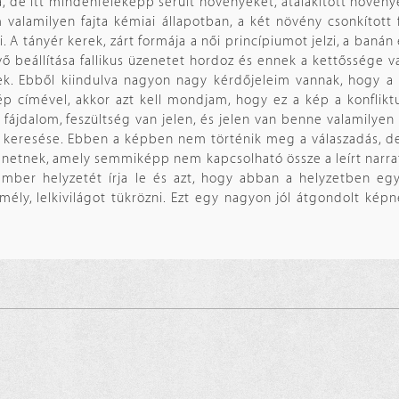
tja, de itt mindenféleképp sérült növényeket, átalakított növény
valamilyen fajta kémiai állapotban, a két növény csonkított
. A tányér kerek, zárt formája a női princípiumot jelzi, a banán
ő beállítása fallikus üzenetet hordoz és ennek a kettőssége v
k. Ebből kiindulva nagyon nagy kérdőjeleim vannak, hogy a
p címével, akkor azt kell mondjam, hogy ez a kép a konfliktu
fájdalom, feszültség van jelen, és jelen van benne valamilyen f
a keresése. Ebben a képben nem történik meg a válaszadás, d
zenetnek, amely semmiképp nem kapcsolható össze a leírt narra
mber helyzetét írja le és azt, hogy abban a helyzetben eg
 mély, lelkivilágot tükrözni. Ezt egy nagyon jól átgondolt ké