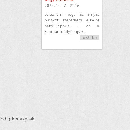
2024. 12. 27. - 21:16
Jelezném, hogy az árnyas
patakot szeretném elkérni
háttérképnek. -- az a
Sagittario folyó egyik…
tovább »
mindig komolynak