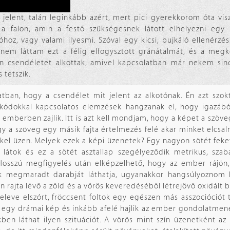
elent, talán leginkább azért, mert pici gyerekkorom óta vi
a falon, amin a festő szükségesnek látott elhelyezni egy
oz, vagy valami ilyesmi. Szóval egy kicsi, bujkáló ellenérzés
em láttam ezt a félig elfogysztott gránátalmát, és a meg
an csendéletet alkottak, amivel kapcsolatban már nekem sin
 tetszik.
atban, hogy a csendélet mit jelent az alkotónak. Én azt szo
kódokkal kapcsolatos elemzések hangzanak el, hogy igazából
 emberben zajlik. Itt is azt kell mondjam, hogy a képet a szöveg
y a szöveg egy másik fajta értelmezés felé akar minket elcsal
kkel üzen. Melyek ezek a képi üzenetek? Egy nagyon sötét fek
et látok és ez a sötét asztallap szegélyeződik metrikus, sza
osszú megfigyelés után elképzelhető, hogy az ember rájön,
k megmaradt darabját láthatja, ugyanakkor hangsúlyoznom k
rajta lévő a zöld és a vörös keveredéséből létrejövő oxidált ba
leve elszórt, fröccsent foltok egy egészen más asszocióciót 
z egy drámai kép és inkább afelé hajlik az ember gondolatmen
ben láthat ilyen szituációt. A vörös mint szín üzenetként az