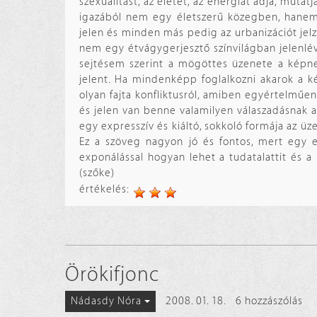
szexualitást, az életet, az energiát adja, muta
igazából nem egy életszerű közegben, hanem 
jelen és minden más pedig az urbanizációt jelzi
nem egy étvágygerjesztő színvilágban jelenlév
sejtésem szerint a mögöttes üzenete a képne
jelent. Ha mindenképp foglalkozni akarok a ké
olyan fajta konfliktusról, amiben egyértelműen 
és jelen van benne valamilyen válaszadásnak 
egy expresszív és kiáltó, sokkoló formája az ü
Ez a szöveg nagyon jó és fontos, mert egy e
exponálással hogyan lehet a tudatalattit és a
(szőke)
értékelés:
Örökifjonc
2008. 01. 18.
6 hozzászólás
Nádasdy Nóra