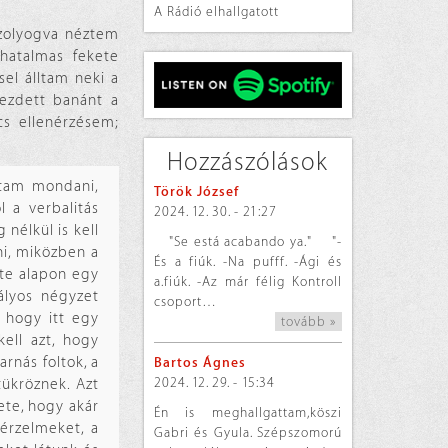
A Rádió elhallgatott
szolyogva néztem
 hatalmas fekete
sel álltam neki a
kezdett banánt a
cs ellenérzésem;
Hozzászólások
ktam mondani,
Török József
 a verbalitás
2024. 12. 30. - 21:27
 nélkül is kell
"Se está acabando ya." "-
ni, miközben a
És a fiúk. -Na pufff. -Ági és
ete alapon egy
a.fiúk. -Az már félig Kontroll
bályos négyzet
csoport…
 hogy itt egy
tovább »
ell azt, hogy
rnás foltok, a
Bartos Ágnes
2024. 12. 29. - 15:34
tükröznek. Azt
ete, hogy akár
Én is meghallgattam,köszi
 érzelmeket, a
Gabri és Gyula. Szépszomorú