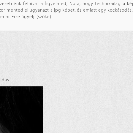
zeretnénk felhívni a figyelmed, Nóra, hogy technikailag a k
szor mented el ugyanazt a jpg képet, és emiatt egy kockásodás, 
nni. Erre ügyelj. (szőke)
ldás