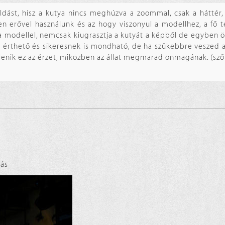
oldást, hisz a kutya nincs meghúzva a zoommal, csak a háttér
yen erővel használunk és az hogy viszonyul a modellhez, a fő 
 a modellel, nemcsak kiugrasztja a kutyát a képből de egyben ös
ék érthető és sikeresnek is mondható, de ha szűkebbre veszed 
elenik ez az érzet, miközben az állat megmarad önmagának. (sző
ás