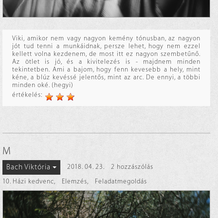
Viki, amikor nem vagy nagyon kemény tónusban, az nagyon
jót tud tenni a munkáidnak, persze lehet, hogy nem ezzel
kellett volna kezdenem, de most itt ez nagyon szembetűnő.
Az ötlet is jó, és a kivitelezés is - majdnem minden
tekintetben. Ami a bajom, hogy fenn kevesebb a hely, mint
kéne, a blúz kevéssé jelentős, mint az arc. De ennyi, a többi
minden oké. (hegyi)
értékelés:
M
Bach Viktória
2018. 04. 23.
2 hozzászólás
10. Házi kedvenc
,
Elemzés
,
Feladatmegoldás