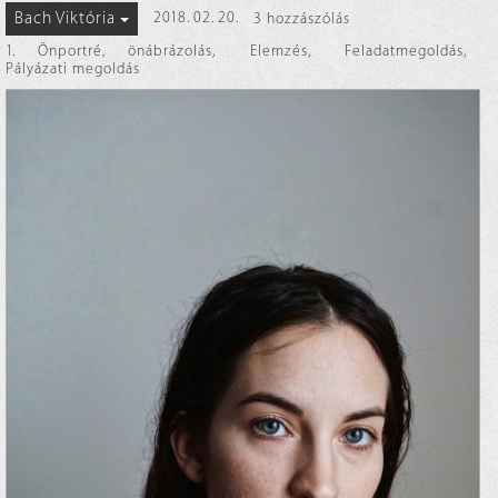
Bach Viktória
2018. 02. 20.
3 hozzászólás
1. Önportré, önábrázolás
,
Elemzés
,
Feladatmegoldás
,
Pályázati megoldás