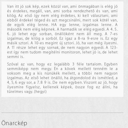
Van itt jó sok kép, ezek közül van, ami önmagában is elég jó
és érdekes, megáll, van, ami sorba rendezhető és van, ami
kilóg. Az első így nem elég érdekes, ki kell választani, ami
ebből érdekel téged és azt megcsinálni, mert sok kötél van,
de egyik elég lenne. HA egy lenne, izgalmas lenne. A
második nem elég képnek. A harmadik se elég egyedi. A 4. 5.
6. jó lehet egy sorban, önállóként nem áll meg. A 7-es
izgalmas, de kilóg a sorból. Ez igaz a 8-ra 9-esre is. Ez egy
másik sztori. A 10-es megint új sztori. Jó, ha van még ilyesmi.
A 11 része lehet egy sornak, de nem nagyon egyedi. A 123-
est így nem tudom megítélni monitoron, lehet jó is, de lehet
semmi is.
Szóval az van, hogy ez legalább 3 féle tartalom. Egyben
semmiképp nem megy. Én a kövek mellett tenném le a
voksom meg a kis nünükék mellett, a többi nem nagyon
izgalmas. Az első lehet önálló, ha átgondolod és ismétled, a
4, 5, 6 egy sor, a 7. 8 9 is. De nem egyben. Viszont az jó, hogy
ilyesmire figyelsz, kellenek képek, össze fog ez állni, ha
türelmes vagy. (hegyi)
Önarckép