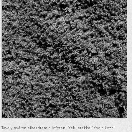
Tavaly nyáron elkezdtem a lofoteni "felületekkel" foglalkozni.