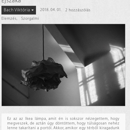
Éjszaka
Bach Viktória
2018. 04. 01.
2 hozzászólás
Elemzés
,
Szorgalmi
Ez az az Ikea lámpa, amit én is sokszor nézegettem, hogy
megveszek, de aztán úgy döntöttem, hogy túlságosan nehéz
lenne takarítani a portól. Akkor, amikor egy térből kiragadunk