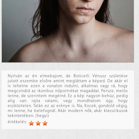
Nyilván az én elmebajom, de Boticelli Vénusz születése
jutott eszembe elsőre amint megláttam a képed. De akár el
is lehetne ezen a vonalon indulni, alkalmas vagy rá, hogy
megcsináld az ikonikus nőportrékat magaddal. Persze, melós
lenne, de szerintem megérné. Ez a kép nagyon behúz, pedig
alig van rajta valami, vagy mondhatom úgy, hogy
eszköztelen. Talán ez az erénye is. Na, Kocek, gondold végig,
mi lenne, ha belefognál. Akár modern nők, akár klasszikusok
tekintetében. (hegyi)
értékelés: