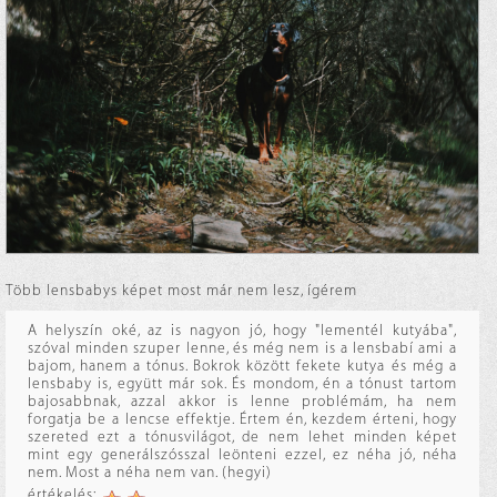
Több lensbabys képet most már nem lesz, ígérem
A helyszín oké, az is nagyon jó, hogy "lementél kutyába",
szóval minden szuper lenne, és még nem is a lensbabí ami a
bajom, hanem a tónus. Bokrok között fekete kutya és még a
lensbaby is, együtt már sok. És mondom, én a tónust tartom
bajosabbnak, azzal akkor is lenne problémám, ha nem
forgatja be a lencse effektje. Értem én, kezdem érteni, hogy
szereted ezt a tónusvilágot, de nem lehet minden képet
mint egy generálszósszal leönteni ezzel, ez néha jó, néha
nem. Most a néha nem van. (hegyi)
értékelés: