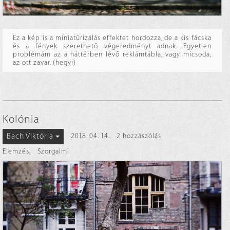
Ez a kép is a miniatürizálás effektet hordozza, de a kis fácska
és a fények szerethető végeredményt adnak. Egyetlen
problémám az a háttérben lévő reklámtábla, vagy micsoda,
az ott zavar. (hegyi)
Kolónia
Bach Viktória
2018. 04. 14.
2 hozzászólás
Elemzés
,
Szorgalmi