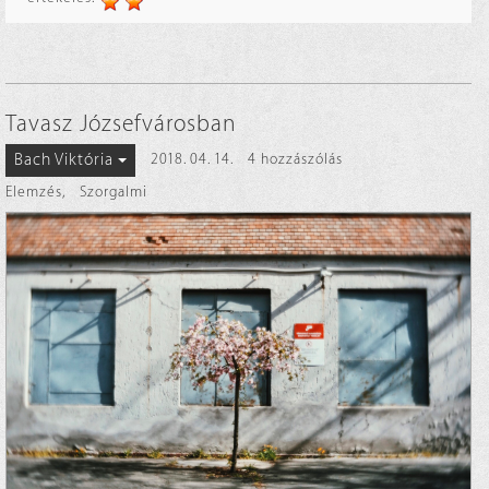
Tavasz Józsefvárosban
Bach Viktória
2018. 04. 14.
4 hozzászólás
Elemzés
,
Szorgalmi