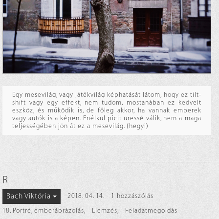
Egy mesevilág, vagy játékvilág képhatását látom, hogy ez tilt-
shift vagy egy effekt, nem tudom, mostanában ez kedvelt
eszköz, és működik is, de főleg akkor, ha vannak emberek
vagy autók is a képen. Enélkül picit üressé válik, nem a maga
teljességében jön át ez a mesevilág. (hegyi)
R
Bach Viktória
2018. 04. 14.
1 hozzászólás
18. Portré, emberábrázolás
,
Elemzés
,
Feladatmegoldás