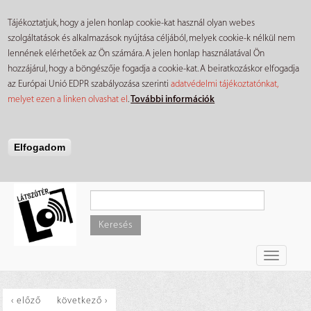
Tájékoztatjuk, hogy a jelen honlap cookie-kat használ olyan webes
szolgáltatások és alkalmazások nyújtása céljából, melyek cookie-k nélkül nem
lennének elérhetőek az Ön számára. A jelen honlap használatával Ön
hozzájárul, hogy a böngészője fogadja a cookie-kat. A beiratkozáskor elfogadja
az Európai Unió EDPR szabályozása szerinti
adatvédelmi tájékoztatónkat,
melyet ezen a linken olvashat el
.
További információk
Elfogadom
Ugrás
a
tartalomra
Keresés
Toggle
navigati
‹ előző
következő ›