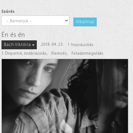
Szűrés
Alkalmaz
Én és én
Bach Viktória
2018. 04. 23.
1 hozzászólás
1. Önportré, önábrázolás
,
Elemzés
,
Feladatmegoldás