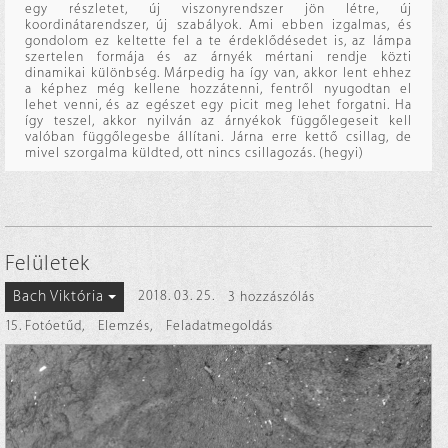
egy részletet, új viszonyrendszer jön létre, új
koordinátarendszer, új szabályok. Ami ebben izgalmas, és
gondolom ez keltette fel a te érdeklődésedet is, az lámpa
szertelen formája és az árnyék mértani rendje közti
dinamikai különbség. Márpedig ha így van, akkor lent ehhez
a képhez még kellene hozzátenni, fentről nyugodtan el
lehet venni, és az egészet egy picit meg lehet forgatni. Ha
így teszel, akkor nyilván az árnyékok függőlegeseit kell
valóban függőlegesbe állítani. Járna erre kettő csillag, de
mivel szorgalma küldted, ott nincs csillagozás. (hegyi)
Felületek
Bach Viktória
2018. 03. 25.
3 hozzászólás
15. Fotóetűd
,
Elemzés
,
Feladatmegoldás