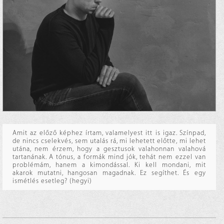
Amit az előző képhez írtam, valamelyest itt is igaz. Színpad,
de nincs cselekvés, sem utalás rá, mi lehetett előtte, mi lehet
utána, nem érzem, hogy a gesztusok valahonnan valahová
tartanának. A tónus, a formák mind jók, tehát nem ezzel van
problémám, hanem a kimondással. Ki kell mondani, mit
akarok mutatni, hangosan magadnak. Ez segíthet. És egy
ismétlés esetleg? (hegyi)