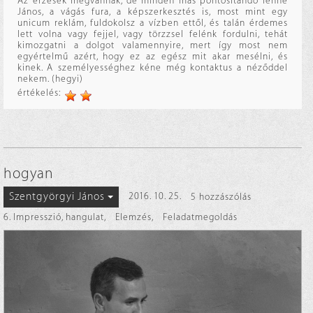
Az érzések megvannak, de minden más pontosítandó lenne
János, a vágás fura, a képszerkesztés is, most mint egy
unicum reklám, fuldokolsz a vízben ettől, és talán érdemes
lett volna vagy fejjel, vagy törzzsel felénk fordulni, tehát
kimozgatni a dolgot valamennyire, mert így most nem
egyértelmű azért, hogy ez az egész mit akar mesélni, és
kinek. A személyességhez kéne még kontaktus a néződdel
nekem. (hegyi)
értékelés:
hogyan
Szentgyörgyi János
2016. 10. 25.
5 hozzászólás
6. Impresszió, hangulat
,
Elemzés
,
Feladatmegoldás