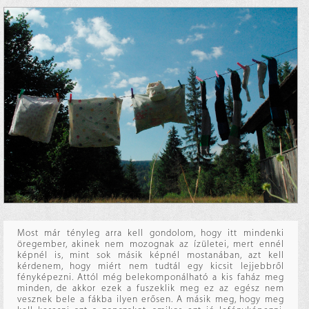
Most már tényleg arra kell gondolom, hogy itt mindenki
öregember, akinek nem mozognak az ízületei, mert ennél
képnél is, mint sok másik képnél mostanában, azt kell
kérdenem, hogy miért nem tudtál egy kicsit lejjebbről
fényképezni. Attól még belekomponálható a kis faház meg
minden, de akkor ezek a fuszeklik meg ez az egész nem
vesznek bele a fákba ilyen erősen. A másik meg, hogy meg