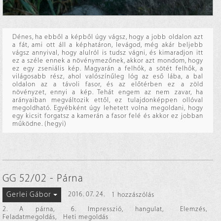
Dénes, ha ebből a képből úgy vágsz, hogy a jobb oldalon azt
a fát, ami ott áll a képhatáron, levágod, még akár beljebb
vágsz annyival, hogy alulról is tudsz vágni, és kimaradjon itt
ez a széle ennek a növénymezőnek, akkor azt mondom, hogy
ez egy zseniális kép. Magyarán a felhők, a sötét felhők, a
világosabb rész, ahol valószínűleg lóg az eső lába, a bal
oldalon az a távoli fasor, és az előtérben ez a zöld
növényzet, ennyi a kép. Tehát engem az nem zavar, ha
arányaiban megváltozik ettől, ez tulajdonképpen ollóval
megoldható. Egyébként úgy lehetett volna megoldani, hogy
egy kicsit forgatsz a kamerán a fasor felé és akkor ez jobban
működne. (hegyi)
GG 52/02 - Párna
Gerlei Gábor
2016. 07. 24.
1 hozzászólás
2. A párna
,
6. Impresszió, hangulat
,
Elemzés
,
Feladatmegoldás
,
Heti megoldás