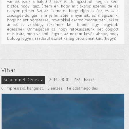
vannak ezek a halott állatok is. De igazából még ez sem
biztos, hogy igaz. Értem én, hogy mit akarsz üzenni, de ez
nagyon primér. Azt az üzenetet, hogy eljön az ősz, és az a
zsezsgés-dongás, ami jellemzője a nyárnak, az megszűnik,
hogy ha azt bogarakkal, rovarokkal akarod megmutatni, akkor
annak is valahogy részének kell lennie egy nagyobb
egésznek. Önmagában az, hogy ráfókuszálunk két döglött
muslicára, meg valami légyre, az nekem kevés ahhoz, hogy
boldog legyek, ráadásul esztétikailag problematikus. (hegyi)
Vihar
Schummel Dénes
2016. 08. 01.
Szólj hozzá!
6. Impresszió, hangulat
,
Elemzés
,
Feladatmegoldás