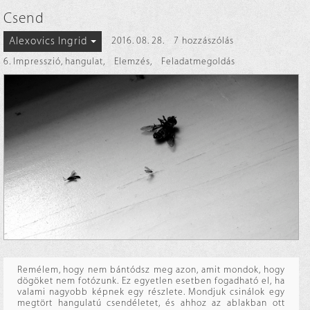
Csend
Alexovics Ingrid
2016. 08. 28.
7 hozzászólás
6. Impresszió, hangulat
,
Elemzés
,
Feladatmegoldás
Remélem, hogy nem bántódsz meg azon, amit mondok, hogy
dögöket nem fotózunk. Ez egyetlen esetben fogadható el, ha
valami nagyobb képnek egy részlete. Mondjuk csinálok egy
megtört hangulatú csendéletet, és ahhoz az ablakban ott