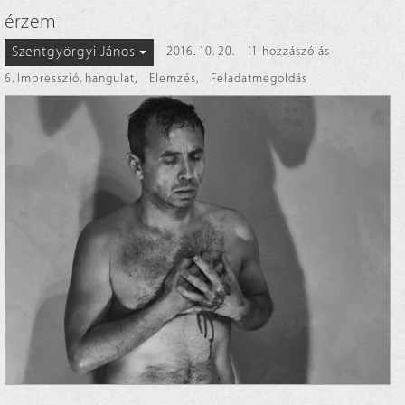
érzem
Szentgyörgyi János
2016. 10. 20.
11 hozzászólás
6. Impresszió, hangulat
,
Elemzés
,
Feladatmegoldás