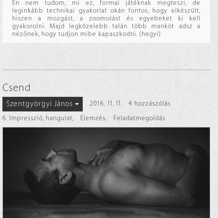
Én nem tudom, mi ez, formai játéknak megteszi, de
leginkább technikai gyakorlat okán fontos, hogy elkészült,
hiszen a mozgást, a zoomolást és egyebeket ki kell
gyakorolni. Majd legközelebb talán több mankót adsz a
nézőnek, hogy tudjon mibe kapaszkodni. (hegyi)
Csend
Szentgyörgyi János
2016. 11. 11.
4 hozzászólás
6. Impresszió, hangulat
,
Elemzés
,
Feladatmegoldás