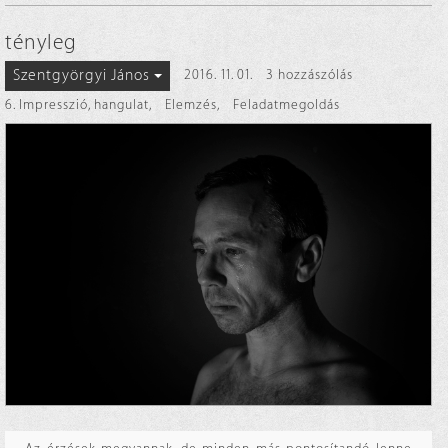
tényleg
Szentgyörgyi János
2016. 11. 01.
3 hozzászólás
6. Impresszió, hangulat
,
Elemzés
,
Feladatmegoldás