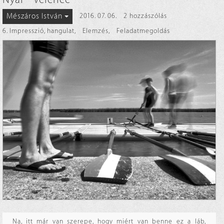
Mészáros István
2016. 07. 06.
2 hozzászólás
6. Impresszió, hangulat
,
Elemzés
,
Feladatmegoldás
Na, itt már van szerepe, hogy miért van benne ez a láb,