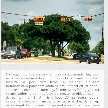
Ha nagyon gonosz akarnék lenni, akkor azt mondanám, hogy
na, ez az a három dolog, ami nincs a képen, amit a címben
megírtál. A port nem látom, a meleget elhiszem
bemondásra, a párát sem látom, valami itt most eltűnt abból,
amit te ott érzékeltél, mert egyébként valószínűleg volt ott
valami, amiért te ezt megfotóztad, éreztél te ebben valamit,
de ez nem jön át. A másik, hogy dől az egész jobbra,
valószínű oldalt a villanyoszlopok zavartak be, de a kép
összességét kell olyankor figyelembe venni, amikor nincs