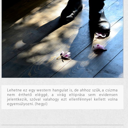
Lehetne ez egy western hangulat is, de ahhoz szűk, a csizma
nem érthető eléggé, a virág eltiprása sem evidensen
jelentkezik, szóval valahogy ezt ellenfénnyel kellett volna
egyensúlyozni. (hegyi)