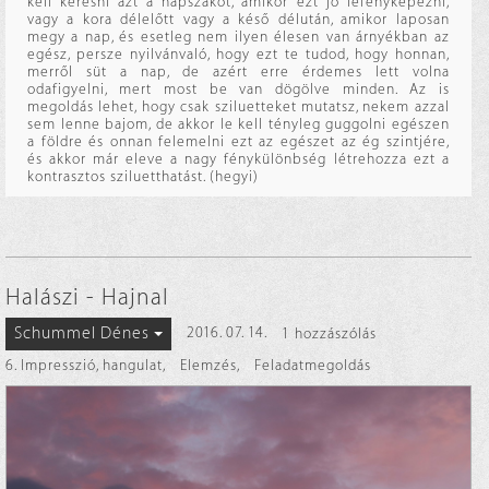
kell keresni azt a napszakot, amikor ezt jó lefényképezni,
vagy a kora délelőtt vagy a késő délután, amikor laposan
megy a nap, és esetleg nem ilyen élesen van árnyékban az
egész, persze nyilvánvaló, hogy ezt te tudod, hogy honnan,
merről süt a nap, de azért erre érdemes lett volna
odafigyelni, mert most be van dögölve minden. Az is
megoldás lehet, hogy csak sziluetteket mutatsz, nekem azzal
sem lenne bajom, de akkor le kell tényleg guggolni egészen
a földre és onnan felemelni ezt az egészet az ég szintjére,
és akkor már eleve a nagy fénykülönbség létrehozza ezt a
kontrasztos sziluetthatást. (hegyi)
Halászi - Hajnal
Schummel Dénes
2016. 07. 14.
1 hozzászólás
6. Impresszió, hangulat
,
Elemzés
,
Feladatmegoldás