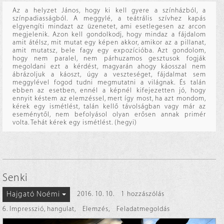
Az a helyzet János, hogy ki kell gyere a színházból, a
színpadiasságból. A meggylé, a teátrális szívhez kapás
elgyengíti mindazt az üzenetet, ami esetlegesen az arcon
megjelenik. Azon kell gondolkodj, hogy mindaz a fájdalom
amit átélsz, mit mutat egy képen akkor, amikor az a pillanat,
amit mutatsz, bele fagy egy expozícióba. Azt gondolom,
hogy nem paralel, nem párhuzamos gesztusok fogják
megoldani ezt a kérdést, magyarán ahogy káosszal nem
ábrázoljuk a káoszt, úgy a veszteséget, fájdalmat sem
meggylével fogod tudni megmutatni a világnak. És talán
ebben az esetben, ennél a képnél kifejezetten jó, hogy
ennyit késtem az elemzéssel, mert így most, ha azt mondom,
kérek egy ismétlést, talán kellő távolságban vagy már az
eseménytől, nem befolyásol olyan erősen annak primér
volta. Tehát kérek egy ismétlést. (hegyi)
Senki
Hajgató Noémi
2016. 10. 10.
1 hozzászólás
6. Impresszió, hangulat
,
Elemzés
,
Feladatmegoldás