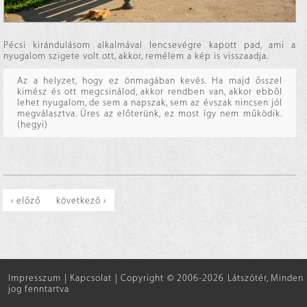
Pécsi kirándulásom alkalmával lencsevégre kapott pad, ami a
nyugalom szigete volt ott, akkor, remélem a kép is visszaadja.
Az a helyzet, hogy ez önmagában kevés. Ha majd ősszel
kimész és ott megcsinálod, akkor rendben van, akkor ebből
lehet nyugalom, de sem a napszak, sem az évszak nincsen jól
megválasztva. Üres az előterünk, ez most így nem működik.
(hegyi)
‹ előző
következő ›
Impresszum
|
Kapcsolat
|
Copyright © 2006-2026 Látszótér, Minden
jog fenntartva