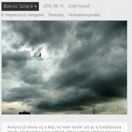
Bokros Szilárd
2016. 06. 11.
Szólj hozzá!
6. Impresszió, hangulat
,
Elemzés
,
Feladatmegoldás
Annyira jó lenne ez a kép, ha nem lenne ott az a lombkorona
darab, azt hogyha kiretusálnád, akkor sokkal jobban tetszene