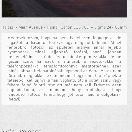
Halászi - Main Avenue - Hajnal. Canon EOS 70D + Sigma 24-105mm
Megreszkírozom, hogy ha nem is teljesen leguggolva, de
legalább a hasadtól fotózva, úgy még jobb lenne. Minél
fentebbről fotózol, az épületek arányai annál lejjebb
nyomódnak, minél lejjebbről fotózol, annál jobban
beleemelődnek az égbe és tulajdonképpen ez akkor lenne
igazán szép, ha ezek a ritmusok a vezetékekkel, a
telefonpóznákkal, templomtoronnyal megtörténnek, ezek
minél jobban belehatolnának úgymond az égbe. Ha ez nem
történik meg, akkor azt mondom, hogy ennek a képnek a
tetejéből két ujjnyi simán vágható, ott a sötét színű vagy
fekete felhő fölötti rész ott már nem kell. Érdemes ezen
elgondolkodni, azt mondom, hogy próbálgasd, hogy
lejjebbről fotózol, lehet, hogy jót tesz majd a dolgoknak.
(hegyi)
Nyár - Velence