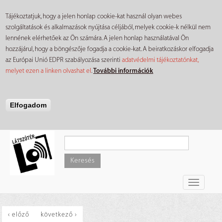
Tájékoztatjuk, hogy a jelen honlap cookie-kat használ olyan webes
szolgáltatások és alkalmazások nyújtása céljából, melyek cookie-k nélkül nem
lennének elérhetőek az Ön számára. A jelen honlap használatával Ön
hozzájárul, hogy a böngészője fogadja a cookie-kat. A beiratkozáskor elfogadja
az Európai Unió EDPR szabályozása szerinti
adatvédelmi tájékoztatónkat,
melyet ezen a linken olvashat el
.
További információk
Elfogadom
Ugrás
a
tartalomra
Keresés
Toggle
navigati
‹ előző
következő ›