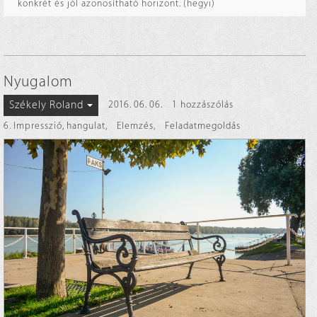
konkrét és jól azonosítható horizont. (hegyi)
Nyugalom
Székely Roland
2016. 06. 06.
1 hozzászólás
6. Impresszió, hangulat
,
Elemzés
,
Feladatmegoldás