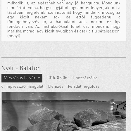
működik is, az egésznek van egy jó hangulata. Mondjunk
nem ártott volna, hogy nagyjából egy ember legyen, aki ott a
távolban megjelenik fixen is, tehát, hogy mindenki mozog, az
egy kicsit nekem sok, de ettől függetlenül a
tömegelhelyezés jó, a hangulatot adja, nekem ez így
rendben van. Az instrukcióknál lehet ezt mondani, hogy
Mariska, maradj egy kicsit nyugiban és csak a fiú sétálgasson.
(hegyi)
Nyár - Balaton
Mészáros István
2016. 07. 06.
1 hozzászólás
6. Impresszió, hangulat
,
Elemzés
,
Feladatmegoldás