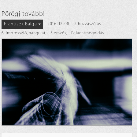
Pörögj tovább!
Frantisek Balga
2016. 12. 08.
2 hozzászólás
6. Impresszió, hangulat
,
Elemzés
,
Feladatmegoldás