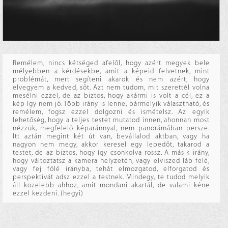
Remélem, nincs kétséged afelől, hogy azért megyek bele
mélyebben a kérdésekbe, amit a képeid felvetnek, mint
problémát, mert segíteni akarok és nem azért, hogy
elvegyem a kedved, sőt. Azt nem tudom, mit szerettél volna
mesélni ezzel, de az biztos, hogy akármi is volt a cél, ez a
kép így nem jó. Több irány is lenne, bármelyik választható, és
remélem, fogsz ezzel dolgozni és ismételsz. Az egyik
lehetőség, hogy a teljes testet mutatod innen, ahonnan most
nézzük, megfelelő képaránnyal, nem panorámában persze.
Itt aztán megint két út van, bevállalod aktban, vagy ha
nagyon nem megy, akkor keresel egy lepedőt, takarod a
testet, de az biztos, hogy így csonkolva rossz. A másik irány,
hogy változtatsz a kamera helyzetén, vagy elviszed láb felé,
vagy fej fölé irányba, tehát elmozgatod, elforgatod és
perspektívát adsz ezzel a testnek. Mindegy, te tudod melyik
áll közelebb ahhoz, amit mondani akartál, de valami kéne
ezzel kezdeni. (hegyi)