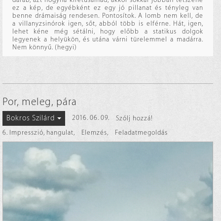
ez a kép, de egyébként ez egy jó pillanat és tényleg van
benne drámaiság rendesen. Pontosítok. A lomb nem kell, de
a villanyzsinórok igen, sőt, abból több is elférne. Hát, igen,
lehet kéne még sétálni, hogy előbb a statikus dolgok
legyenek a helyükön, és utána várni türelemmel a madárra.
Nem könnyű. (hegyi)
Por, meleg, pára
Bokros Szilárd
2016. 06. 09.
Szólj hozzá!
6. Impresszió, hangulat
,
Elemzés
,
Feladatmegoldás