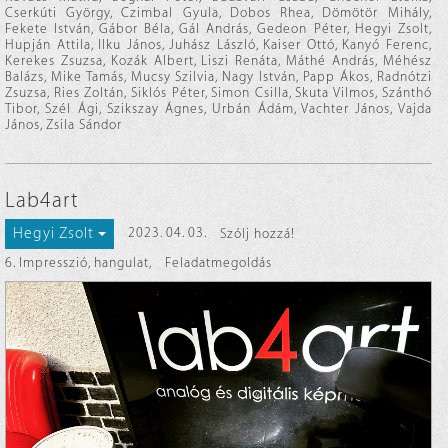
Cserkúti György, Czimbal Gyula, Dobos Rhea, Dömötör Mihály,
Fekete István, Gábor Béla, Gál András, Gedeon Péter, Hegyi Zsolt,
Hupján Attila, Ilku János, Juhász László, Kaiser Ottó, Kanyó Ferenc,
Kerekes Zsuzsa, Kozák Albert, Liszi Renáta, Máthé András, Méhész
Balázs, Mike Tamás, Mucsy Szilvia, Nagy István, Papp Ákos, Radnótzi
Zsuzsa, Ries Zoltán, Siklós Péter, Simon Csilla, Skuta Vilmos, Szánthó
Tibor, Szél Ági, Szikszay Ágnes, Urbán Ádám, Vachter János, Vajda
János, Zsila Sándor
Lab4art
Hegyi Zsolt
2023. 04. 03.
Szólj hozzá!
6. Impresszió, hangulat
,
Feladatmegoldás