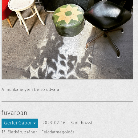
A munkahelyem belső udvara
fuvarban
Gerlei Gábor
2023. 02. 16.
Szólj hozzá!
13. Életkép, zsáner
,
Feladatmegoldás