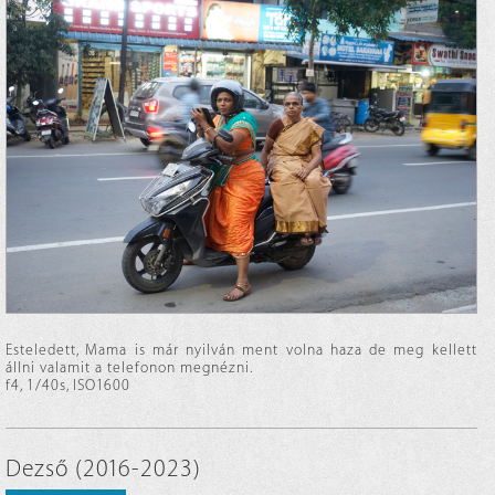
Esteledett, Mama is már nyilván ment volna haza de meg kellett
állni valamit a telefonon megnézni.
f4, 1/40s, ISO1600
Dezső (2016-2023)