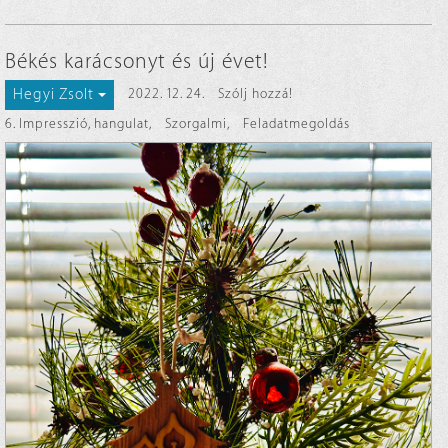
Békés karácsonyt és új évet!
Hegyi Zsolt
2022. 12. 24.
Szólj hozzá!
6. Impresszió, hangulat
,
Szorgalmi
,
Feladatmegoldás