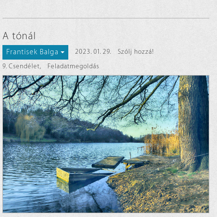
A tónál
Frantisek Balga
2023. 01. 29.
Szólj hozzá!
9. Csendélet
,
Feladatmegoldás