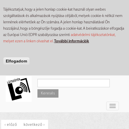
Tájékoztatjuk, hogy a jelen honlap cookie-kat használ olyan webes
szolgáltatások és alkalmazások nyújtása céljából, melyek cookie-k nélkül nem
lennének elérhetőek az Ön számára. A jelen honlap használatával Ön
hozzájárul, hogy a böngészője fogadja a cookie-kat. A beiratkozáskor elfogadja
az Európai Unió EDPR szabályozása szerinti
adatvédelmi tájékoztatónkat,
melyet ezen a linken olvashat el
.
További információk
Elfogadom
Ugrás
a
tartalomra
Keresés
Toggle
navigati
‹ előző
következő ›