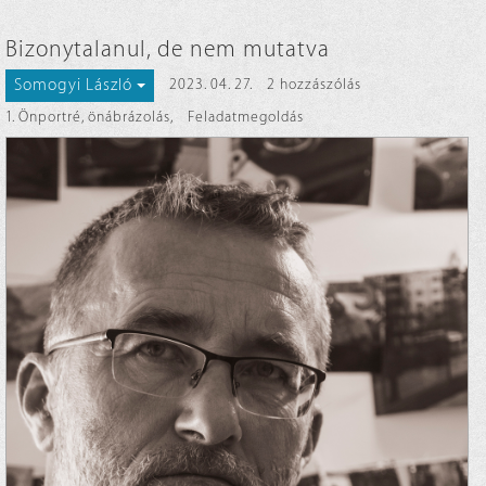
Bizonytalanul, de nem mutatva
Somogyi László
2023. 04. 27.
2 hozzászólás
1. Önportré, önábrázolás
,
Feladatmegoldás