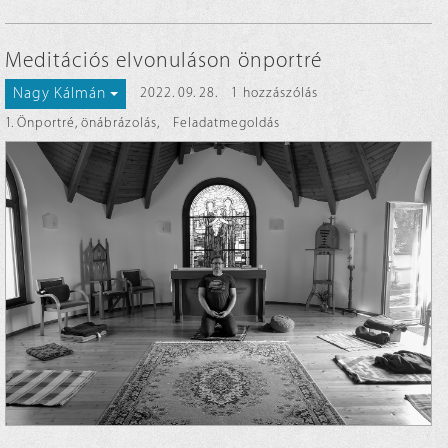
Meditációs elvonuláson önportré
Nagy Kálmán
2022. 09. 28.
1 hozzászólás
1. Önportré, önábrázolás
,
Feladatmegoldás