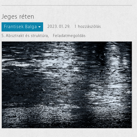
Jeges réten
Frantisek Balga
2023. 01. 29.
1 hozzászólás
5. Absztrakt és struktúra
,
Feladatmegoldás