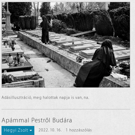
Adásillusztráció, meg halottak napja is van, na.
Apámmal Pestről Budára
Hegyi Zsolt
2022. 10. 16.
1 hozzászólás