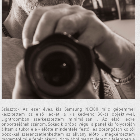
Sziasztok Az ezer éves, kis Samsung NX300 milc gépemmel
készítettem az első leckét, a kis kedvenc 30-as objektivvel,
Lightroomban szerkesztettem minimálisan . Az első lecke
önportréjának szánom. Sokadik próba, végül a panel kis folyosóján
álltam a tükör elé - előtte mindenféle festői, és borongósan költői
pózokkal szerencsétlenkedtem az állvány előtt- , megkérdeztem
magamtól mi a fenét akarok. Nagyjából megszületett a fejemben a