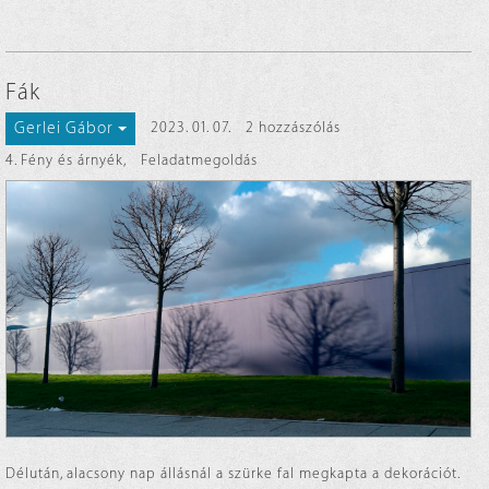
Fák
Gerlei Gábor
2023. 01. 07.
2 hozzászólás
4. Fény és árnyék
,
Feladatmegoldás
Délután, alacsony nap állásnál a szürke fal megkapta a dekorációt.