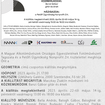
A Magyar Alkotóművészek Országos Egyesületének Fotóművészeti
Tagozata és a Petőfi Ügynökség Nonprofit Zrt. tisztelettel meghívja
Önt a
GEOMETRIA
című csoportos kiállítás megnyitójára.
IDŐPONT
: 2023. április 21. 17:00
HELYSZÍN
: ÚjMűhely Galéria, 2000 Szentendre, Fő tér 20.
A KIÁLLÍTÁST MEGNYITJA
: Maczkay Zsaklin művészeti író
KÖZREMŰKÖDIK
: Banzi Gábor gitár és ének
A kiállítás megtekinthető
2023. április 22-től május 14-ig,
péntektől vasárnapig 13:00 és 18:00 óra között.
KIÁLLÍTÓ MŰVÉSZEK:
Balla András, Balogh Gábor, Baloghné dr.
Kovács Matild, Bognár Péter, Budavári Csaba, Chochol Etelka,