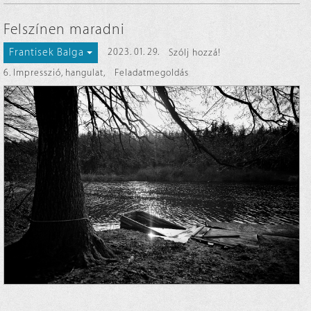
Felszínen maradni
Frantisek Balga
2023. 01. 29.
Szólj hozzá!
6. Impresszió, hangulat
,
Feladatmegoldás