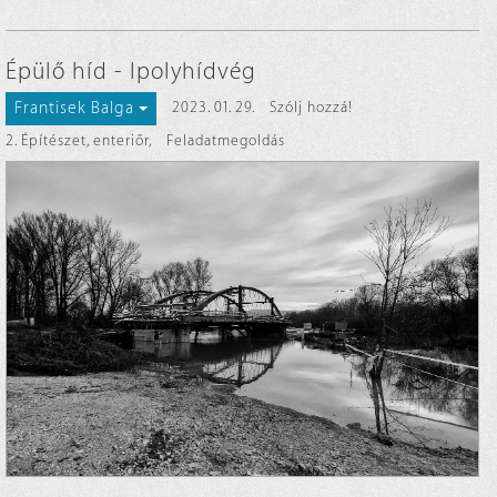
Épülő híd - Ipolyhídvég
Frantisek Balga
2023. 01. 29.
Szólj hozzá!
2. Építészet, enteriőr
,
Feladatmegoldás