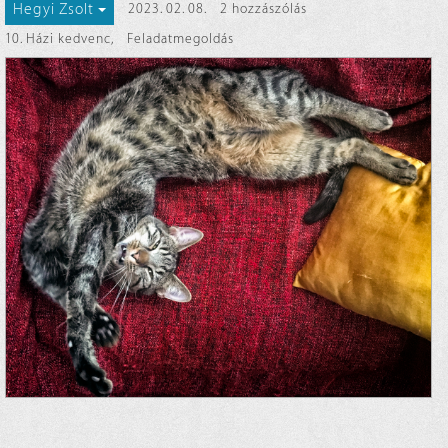
Hegyi Zsolt
2023. 02. 08.
2 hozzászólás
10. Házi kedvenc
,
Feladatmegoldás