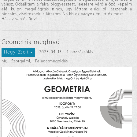
válasz. Odaálltam a falra biggyesztett, leesésre váró előző képeim
elé, külön megvilágítás nincs, úgy láttam elég jól látszanak a
ráncaim, viseltesnek is látszom. Na kb ez vagyok én, itt és most.
Hát ez van és üdv!
Geometria meghívó
Hegyi Zsolt
2023. 04. 13.
1 hozzászólás
hír
,
Szorgalmi
,
Feladatmegoldás