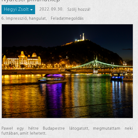
Hegyi Zsolt
2022. 09. 30.
Szólj hozzá!
6. Impresszió, hangulat
,
Feladatmegoldás
Paweł egy hétre Budapestre látogatott, megmutattam neki
futtában, amit lehetett.