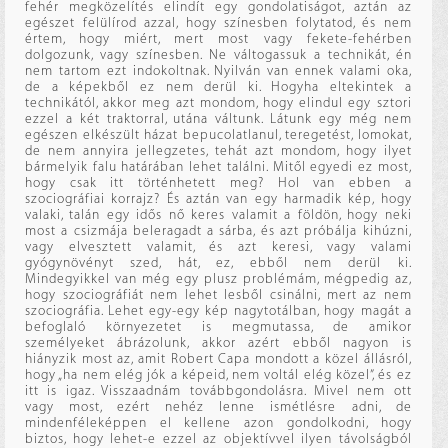
fehér megközelítés elindít egy gondolatiságot, aztán az
egészet felülírod azzal, hogy színesben folytatod, és nem
értem, hogy miért, mert most vagy fekete-fehérben
dolgozunk, vagy színesben. Ne váltogassuk a technikát, én
nem tartom ezt indokoltnak. Nyilván van ennek valami oka,
de a képekből ez nem derül ki. Hogyha eltekintek a
technikától, akkor meg azt mondom, hogy elindul egy sztori
ezzel a két traktorral, utána váltunk. Látunk egy még nem
egészen elkészült házat bepucolatlanul, teregetést, lomokat,
de nem annyira jellegzetes, tehát azt mondom, hogy ilyet
bármelyik falu határában lehet találni. Mitől egyedi ez most,
hogy csak itt történhetett meg? Hol van ebben a
szociográfiai korrajz? És aztán van egy harmadik kép, hogy
valaki, talán egy idős nő keres valamit a földön, hogy neki
most a csizmája beleragadt a sárba, és azt próbálja kihúzni,
vagy elvesztett valamit, és azt keresi, vagy valami
gyógynövényt szed, hát, ez, ebből nem derül ki.
Mindegyikkel van még egy plusz problémám, mégpedig az,
hogy szociográfiát nem lehet lesből csinálni, mert az nem
szociográfia. Lehet egy-egy kép nagytotálban, hogy magát a
befoglaló környezetet is megmutassa, de amikor
személyeket ábrázolunk, akkor azért ebből nagyon is
hiányzik most az, amit Robert Capa mondott a közel állásról,
hogy „ha nem elég jók a képeid, nem voltál elég közel”, és ez
itt is igaz. Visszaadnám továbbgondolásra. Mivel nem ott
vagy most, ezért nehéz lenne ismétlésre adni, de
mindenféleképpen el kellene azon gondolkodni, hogy
biztos, hogy lehet-e ezzel az objektívvel ilyen távolságból