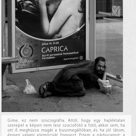
Gime, ez nem szociográfia. Attól, hogy egy hajléktalan
szerepel a képen nem lesz szociofotó a fotó, akkor sem, ha
ott ő meghúzza magát a buszmegállóban, és ha jól látom,
éppen valami elemózsiát fogyaszt. Értem a párhuzamot: a