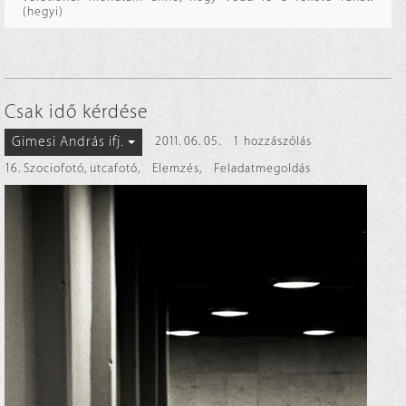
(hegyi)
Csak idő kérdése
Gimesi András ifj.
2011. 06. 05.
1 hozzászólás
16. Szociofotó, utcafotó
,
Elemzés
,
Feladatmegoldás