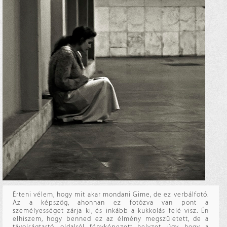
Érteni vélem, hogy mit akar mondani Gime, de ez verbálfotó.
Az a képszög, ahonnan ez fotózva van pont a
személyességet zárja ki, és inkább a kukkolás felé visz. Én
elhiszem, hogy benned ez az élmény megszületett, de a
távolságtartó, oldalról fényképezett helyzet, úgy, hogy a