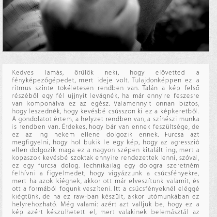
Kedves Tamás, örülök neki, hogy elővetted a
fényképezőgépedet, mert ideje volt. Tulajdonképpen ez a
ritmus szinte tökéletesen rendben van. Talán a kép felső
részéből egy fél ujjnyit levágnék, ha már ennyire feszesre
van komponálva ez az egész. Valamennyit onnan biztos,
hogy leszednék, hogy kevésbé csússzon ki ez a képkeretből.
A gondolatot értem, a helyzet rendben van, a színészi munka
is rendben van. Érdekes, hogy bár van ennek feszültsége, de
ez az ing nekem ellene dolgozik ennek. Furcsa azt
megfigyelni, hogy hol bukik le egy kép, hogy az agresszió
ellen dolgozik maga ez a nagyon szépen kitalált ing, mert a
kopaszok kevésbé szoktak ennyire rendezettek lenni, szóval,
ez egy furcsa dolog. Technikailag egy dologra szeretném
felhívni a figyelmedet, hogy vigyázzunk a csúcsfényekre,
mert ha azok kiégnek, akkor ott már elveszítünk valamit, és
ott a formából fogunk veszíteni. Itt a csúcsfényeknél eléggé
kiégtünk, de ha ez raw-ban készült, akkor utómunkában ez
helyrehozható. Még valami: azért azt valljuk be, hogy ez a
kép azért készülhetett el, mert valakinek belemásztál az