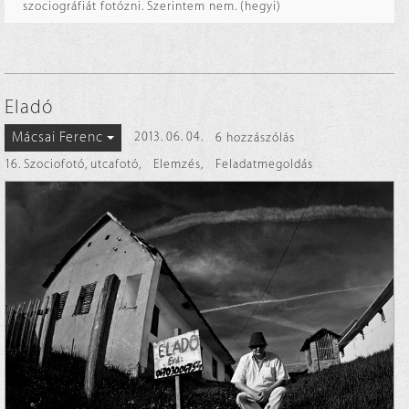
szociográfiát fotózni. Szerintem nem. (hegyi)
Eladó
Mácsai Ferenc
2013. 06. 04.
6 hozzászólás
16. Szociofotó, utcafotó
,
Elemzés
,
Feladatmegoldás