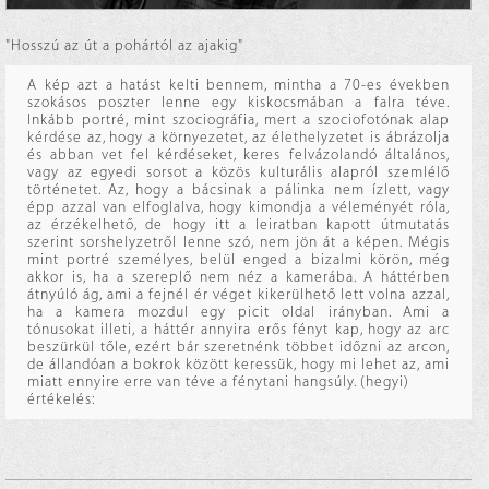
"Hosszú az út a pohártól az ajakig"
A kép azt a hatást kelti bennem, mintha a 70-es években
szokásos poszter lenne egy kiskocsmában a falra téve.
Inkább portré, mint szociográfia, mert a szociofotónak alap
kérdése az, hogy a környezetet, az élethelyzetet is ábrázolja
és abban vet fel kérdéseket, keres felvázolandó általános,
vagy az egyedi sorsot a közös kulturális alapról szemlélő
történetet. Az, hogy a bácsinak a pálinka nem ízlett, vagy
épp azzal van elfoglalva, hogy kimondja a véleményét róla,
az érzékelhető, de hogy itt a leiratban kapott útmutatás
szerint sorshelyzetről lenne szó, nem jön át a képen. Mégis
mint portré személyes, belül enged a bizalmi körön, még
akkor is, ha a szereplő nem néz a kamerába. A háttérben
átnyúló ág, ami a fejnél ér véget kikerülhető lett volna azzal,
ha a kamera mozdul egy picit oldal irányban. Ami a
tónusokat illeti, a háttér annyira erős fényt kap, hogy az arc
beszürkül tőle, ezért bár szeretnénk többet időzni az arcon,
de állandóan a bokrok között keressük, hogy mi lehet az, ami
miatt ennyire erre van téve a fénytani hangsúly. (hegyi)
értékelés: