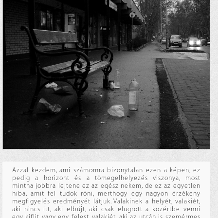
Azzal kezdem, ami számomra bizonytalan ezen a képen, ez
pedig a horizont és a tömegelhelyezés viszonya, most
mintha jobbra lejtene ez az egész nekem, de ez az egyetlen
hiba, amit fel tudok róni, merthogy egy nagyon érzékeny
megfigyelés eredményét látjuk. Valakinek a helyét, valakiét,
aki nincs itt, aki elbújt, aki csak elugrott a közértbe venni
egy kiflit vagy egy felest, valakiét, aki az utcán is szemérmes