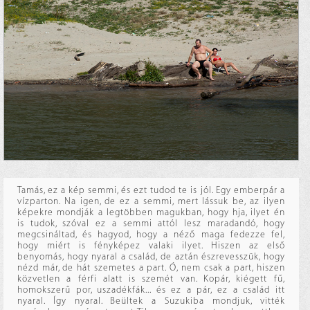
Tamás, ez a kép semmi, és ezt tudod te is jól. Egy emberpár a
vízparton. Na igen, de ez a semmi, mert lássuk be, az ilyen
képekre mondják a legtöbben magukban, hogy hja, ilyet én
is tudok, szóval ez a semmi attól lesz maradandó, hogy
megcsináltad, és hagyod, hogy a néző maga fedezze fel,
hogy miért is fényképez valaki ilyet. Hiszen az első
benyomás, hogy nyaral a család, de aztán észrevesszük, hogy
nézd már, de hát szemetes a part. Ó, nem csak a part, hiszen
közvetlen a férfi alatt is szemét van. Kopár, kiégett fű,
homokszerű por, uszadékfák... és ez a pár, ez a család itt
nyaral. Így nyaral. Beültek a Suzukiba mondjuk, vitték