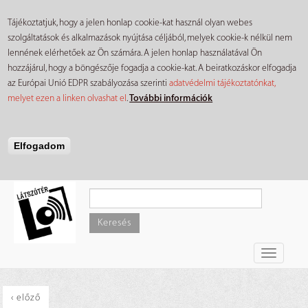
Tájékoztatjuk, hogy a jelen honlap cookie-kat használ olyan webes
szolgáltatások és alkalmazások nyújtása céljából, melyek cookie-k nélkül nem
lennének elérhetőek az Ön számára. A jelen honlap használatával Ön
hozzájárul, hogy a böngészője fogadja a cookie-kat. A beiratkozáskor elfogadja
az Európai Unió EDPR szabályozása szerinti
adatvédelmi tájékoztatónkat,
melyet ezen a linken olvashat el
.
További információk
Elfogadom
Ugrás
a
tartalomra
Keresés
Toggle
navigati
‹ előző