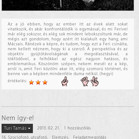
Az a jó ebben, hogy az ember itt az évek alatt sokat
vitatkozik, és akár konfrontálódik is egymással, és mi Ferivel
már elég sokszor, és elég sok mindent lebokszoltunk már, de
mégis azt gondolom, hogy azért itt kialakult egy hang, ami
Mácsais. Ránézek a képre, és tudom, hogy ezt a Feri csinálta,
nem kellett néznem, hogy ki a szerző. A perspektíva és az
objektív gyújtótávolságának a megválasztásával, a
tökfödővel, a felhőkkel az egész nagyon hatásos, és
emblematikus. Köszönöm szépen, nekem mesél ez a kép,
arról is, amit Feri közölni akar itt, elég szomorú történet, és
benne van a képben mindenféle duma nélkül. (hegyi)
értékelés:
Nem így-e!
Turi Tamás
2013. 02. 21.
1 hozzászólás
16. Szociofotó, utcafotó
,
Elemzés
,
Feladatmegoldás