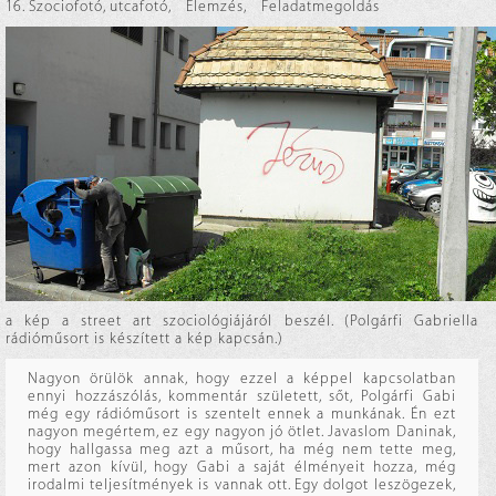
16. Szociofotó, utcafotó
,
Elemzés
,
Feladatmegoldás
a kép a street art szociológiájáról beszél. (Polgárfi Gabriella
rádióműsort is készített a kép kapcsán.)
Nagyon örülök annak, hogy ezzel a képpel kapcsolatban
ennyi hozzászólás, kommentár született, sőt, Polgárfi Gabi
még egy rádióműsort is szentelt ennek a munkának. Én ezt
nagyon megértem, ez egy nagyon jó ötlet. Javaslom Daninak,
hogy hallgassa meg azt a műsort, ha még nem tette meg,
mert azon kívül, hogy Gabi a saját élményeit hozza, még
irodalmi teljesítmények is vannak ott. Egy dolgot leszögezek,