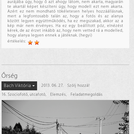
aurájába úgy, hogy ő azt ahogy látom, nem akarta, magyarán
te akartál képet készíteni úgy, hogy modell ezt nem akarta.
Azért ez nem mondható tökéletesen helyes hozzáállásnak,
mert a legfontosabb talán az, hogy a fotós és az alanya
között legyen együttműködés, ha ez megszakad, akkor az a
kép már nem érvényes. Ha ez egy beállított póz, elnézést
kérek, de az érzet inkább az, hogy nem vetted rá a modelled,
hogy alanya legyen ennek a játéknak. (hegyi)
értékelés:
Őrség
Bach Viktória
2013. 06. 27.
Szólj hozzá!
16. Szociofotó, utcafotó
,
Elemzés
,
Feladatmegoldás