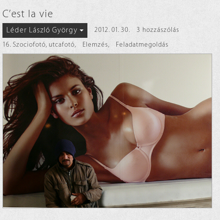
C’est la vie
Léder László György
2012. 01. 30.
3 hozzászólás
16. Szociofotó, utcafotó
,
Elemzés
,
Feladatmegoldás