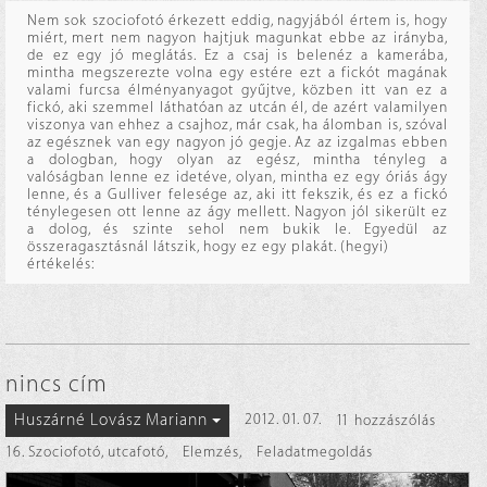
Nem sok szociofotó érkezett eddig, nagyjából értem is, hogy
miért, mert nem nagyon hajtjuk magunkat ebbe az irányba,
de ez egy jó meglátás. Ez a csaj is belenéz a kamerába,
mintha megszerezte volna egy estére ezt a fickót magának
valami furcsa élményanyagot gyűjtve, közben itt van ez a
fickó, aki szemmel láthatóan az utcán él, de azért valamilyen
viszonya van ehhez a csajhoz, már csak, ha álomban is, szóval
az egésznek van egy nagyon jó gegje. Az az izgalmas ebben
a dologban, hogy olyan az egész, mintha tényleg a
valóságban lenne ez idetéve, olyan, mintha ez egy óriás ágy
lenne, és a Gulliver felesége az, aki itt fekszik, és ez a fickó
ténylegesen ott lenne az ágy mellett. Nagyon jól sikerült ez
a dolog, és szinte sehol nem bukik le. Egyedül az
összeragasztásnál látszik, hogy ez egy plakát. (hegyi)
értékelés:
nincs cím
Huszárné Lovász Mariann
2012. 01. 07.
11 hozzászólás
16. Szociofotó, utcafotó
,
Elemzés
,
Feladatmegoldás