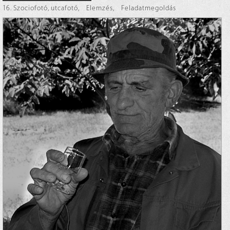
16. Szociofotó, utcafotó
,
Elemzés
,
Feladatmegoldás