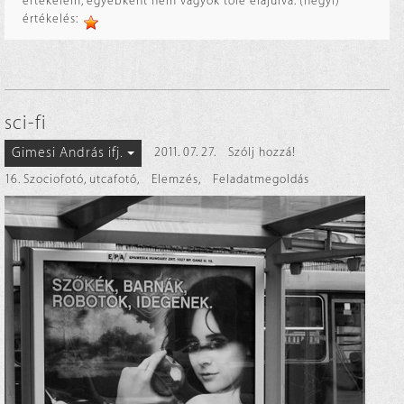
értékelem, egyébként nem vagyok tőle elájulva. (hegyi)
értékelés:
sci-fi
Gimesi András ifj.
2011. 07. 27.
Szólj hozzá!
16. Szociofotó, utcafotó
,
Elemzés
,
Feladatmegoldás