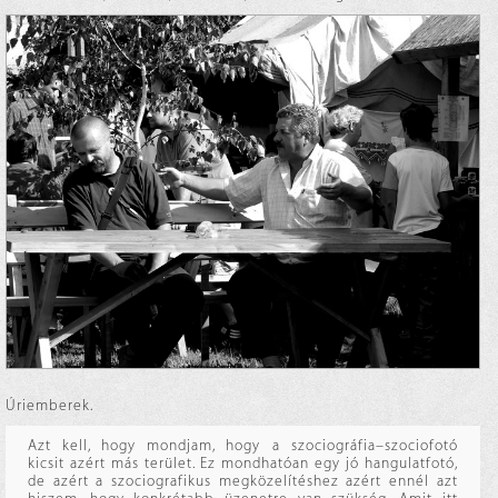
Úriemberek.
Azt kell, hogy mondjam, hogy a szociográfia–szociofotó
kicsit azért más terület. Ez mondhatóan egy jó hangulatfotó,
de azért a szociografikus megközelítéshez azért ennél azt