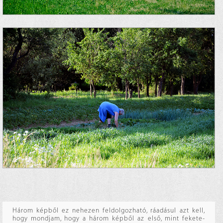
Három képből ez nehezen feldolgozható, ráadásul azt kell,
hogy mondjam, hogy a három képből az első, mint fekete-