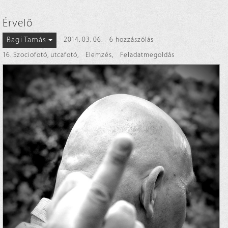
Érvelő
Bagi Tamás
2014. 03. 06.
6 hozzászólás
16. Szociofotó, utcafotó
,
Elemzés
,
Feladatmegoldás