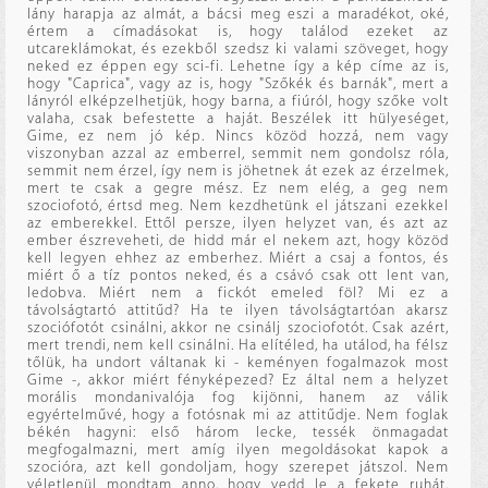
lány harapja az almát, a bácsi meg eszi a maradékot, oké,
értem a címadásokat is, hogy találod ezeket az
utcareklámokat, és ezekből szedsz ki valami szöveget, hogy
neked ez éppen egy sci-fi. Lehetne így a kép címe az is,
hogy "Caprica", vagy az is, hogy "Szőkék és barnák", mert a
lányról elképzelhetjük, hogy barna, a fiúról, hogy szőke volt
valaha, csak befestette a haját. Beszélek itt hülyeséget,
Gime, ez nem jó kép. Nincs közöd hozzá, nem vagy
viszonyban azzal az emberrel, semmit nem gondolsz róla,
semmit nem érzel, így nem is jöhetnek át ezek az érzelmek,
mert te csak a gegre mész. Ez nem elég, a geg nem
szociofotó, értsd meg. Nem kezdhetünk el játszani ezekkel
az emberekkel. Ettől persze, ilyen helyzet van, és azt az
ember észreveheti, de hidd már el nekem azt, hogy közöd
kell legyen ehhez az emberhez. Miért a csaj a fontos, és
miért ő a tíz pontos neked, és a csávó csak ott lent van,
ledobva. Miért nem a fickót emeled föl? Mi ez a
távolságtartó attitűd? Ha te ilyen távolságtartóan akarsz
szociófotót csinálni, akkor ne csinálj szociofotót. Csak azért,
mert trendi, nem kell csinálni. Ha elítéled, ha utálod, ha félsz
tőlük, ha undort váltanak ki - keményen fogalmazok most
Gime -, akkor miért fényképezed? Ez által nem a helyzet
morális mondanivalója fog kijönni, hanem az válik
egyértelművé, hogy a fotósnak mi az attitűdje. Nem foglak
békén hagyni: első három lecke, tessék önmagadat
megfogalmazni, mert amíg ilyen megoldásokat kapok a
szocióra, azt kell gondoljam, hogy szerepet játszol. Nem
véletlenül mondtam anno, hogy vedd le a fekete ruhát.