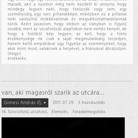
maradt, akit a nyomor még nem kezdett ki annyira, hogy
mindegy legyen neki, hogy fotózzák vagy sem, egy
személyiség, egy sors pillanatképe, miközben ez a pillanat
neki valószínű örökkévalónak és megváltoztathatatlannak
tűnik. Azért javaslom, hogy ebben az irányban is figyelj
tovább, mert az utcafotózás alapfokon nem nehéz kenyér, de
hogy a fotóból kép legyen, az kell, hogy a fotós
érzékenysége ne csak a saját megmutatásáig terjedjen,
hanem kellő empátiával úgy figyelje az eseményeket, hogy
akár mint most, valakinek a helyével, a hiányával ábrázoljon.
(hegyi)
értékelés:
van, aki magasról szarik az utcára...
Gimesi András ifj.
2011. 07. 29.
5 hozzászólás
16. Szociofotó, utcafotó
,
Elemzés
,
Feladatmegoldás