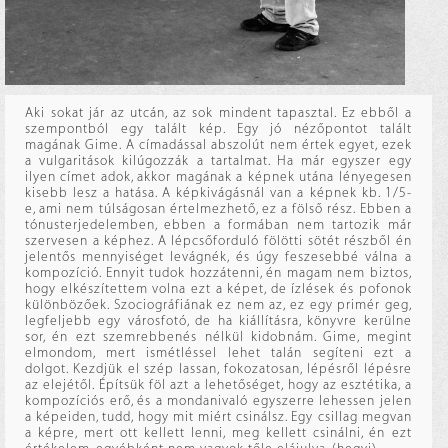
Aki sokat jár az utcán, az sok mindent tapasztal. Ez ebből a
szempontból egy talált kép. Egy jó nézőpontot talált
magának Gime. A címadással abszolút nem értek egyet, ezek
a vulgaritások kilúgozzák a tartalmat. Ha már egyszer egy
ilyen címet adok, akkor magának a képnek utána lényegesen
kisebb lesz a hatása. A képkivágásnál van a képnek kb. 1/5-
e, ami nem túlságosan értelmezhető, ez a fölső rész. Ebben a
tónusterjedelemben, ebben a formában nem tartozik már
szervesen a képhez. A lépcsőforduló fölötti sötét részből én
jelentős mennyiséget levágnék, és úgy feszesebbé válna a
kompozíció. Ennyit tudok hozzátenni, én magam nem biztos,
hogy elkészítettem volna ezt a képet, de ízlések és pofonok
különbözőek. Szociográfiának ez nem az, ez egy primér geg,
legfeljebb egy városfotó, de ha kiállításra, könyvre kerülne
sor, én ezt szemrebbenés nélkül kidobnám. Gime, megint
elmondom, mert ismétléssel lehet talán segíteni ezt a
dolgot. Kezdjük el szép lassan, fokozatosan, lépésről lépésre
az elejétől. Építsük föl azt a lehetőséget, hogy az esztétika, a
kompozíciós erő, és a mondanivaló egyszerre lehessen jelen
a képeiden, tudd, hogy mit miért csinálsz. Egy csillag megvan
a képre, mert ott kellett lenni, meg kellett csinálni, én ezt