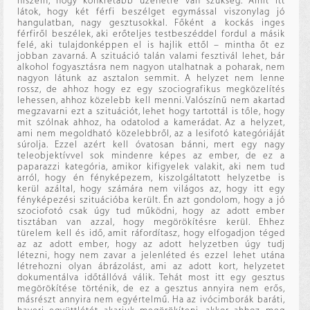
hiszem, hogy konkrétabb üzenetre van szükség. Amit itt
látok, hogy két férfi beszélget egymással viszonylag jó
hangulatban, nagy gesztusokkal. Főként a kockás inges
férfiről beszélek, aki erőteljes testbeszéddel fordul a másik
felé, aki tulajdonképpen el is hajlik ettől – mintha őt ez
jobban zavarná. A szituáció talán valami fesztivál lehet, bár
alkohol fogyasztásra nem nagyon utalhatnak a poharak, nem
nagyon látunk az asztalon semmit. A helyzet nem lenne
rossz, de ahhoz hogy ez egy szociografikus megközelítés
lehessen, ahhoz közelebb kell menni. Valószínű nem akartad
megzavarni ezt a szituációt, lehet hogy tartottál is tőle, hogy
mit szólnak ahhoz, ha odatolod a kamerádat. Az a helyzet,
ami nem megoldható közelebbről, az a lesifotó kategóriáját
súrolja. Ezzel azért kell óvatosan bánni, mert egy nagy
teleobjektívvel sok mindenre képes az ember, de ez a
paparazzi kategória, amikor kifigyelek valakit, aki nem tud
arról, hogy én fényképezem, kiszolgáltatott helyzetbe is
kerül azáltal, hogy számára nem világos az, hogy itt egy
fényképezési szituációba került. Én azt gondolom, hogy a jó
szociofotó csak úgy tud működni, hogy az adott ember
tisztában van azzal, hogy megörökítésre kerül. Ehhez
türelem kell és idő, amit ráfordítasz, hogy elfogadjon téged
az az adott ember, hogy az adott helyzetben úgy tudj
létezni, hogy nem zavar a jelenléted és ezzel lehet utána
létrehozni olyan ábrázolást, ami az adott kort, helyzetet
dokumentálva időtállóvá válik. Tehát most itt egy gesztus
megörökítése történik, de ez a gesztus annyira nem erős,
másrészt annyira nem egyértelmű. Ha az ivócimborák baráti,