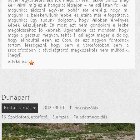
haveri együttlétét akarjuk megörökíteni, akkor ahhoz meg
kell várni, míg az a hangulat létrejön – ne adj Isten föl kell
magunkat áldozni egy-két pohár sör erejéig, hogy mi
magunk is belekerüljünk ebbe, és utána már elfogadtatva
magunkat úgy tudunk dolgozni, hogy valóban érvényes
képek készüljenek. Én most ezt nem gondolom a lecke
megoldásához jó képnek. Ugyanakkor azt mondom, hogy
maga a gesztus megvan, tehát 1 csillagot megér a dolog,
hogy elindultál ezen az úton, de azt nagyon fontosnak
tartom leszögezni, hogy sem a városfotóban, sem a
szociofotóban a távolságtartó megközelítés nem működik.
(hegyi)
értékelés:
Dunapart
Bojtár Tamás
2012. 08. 01.
11 hozzászólás
16. Szociofotó, utcafotó
,
Elemzés
,
Feladatmegoldás