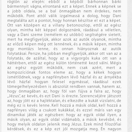
rögtön az elején: ebből a képből bárhonnan bárki
bármennyit vágna, elrontaná ezt a képet. Ennek a képnek se
a jobb oldala, se a bal önmagában nem érdekes, nem
működik. Pont attól válik izgalmassá a dolog, hogy Dani
megtalálta azt a pontot, hogy honnan készítse el ezt a képet.
Ott van középen ez a villany betonoszlop, ettől az egész
olyan, mintha két képpel dolgoznánk, ráadásul a véletlen,
vagy a Dani szeme (remélem ez utóbbi) segítségére sietett,
mert ha megfigyeljük, akkor azok az autók olyanok, mintha
az előző képen még ott lennének, és a másik képen, mintha
egy montázs lenne, és onnan hiányoznak az autók
folytatásai. Persze, ha jobban megfigyeljük, akkor ott van az a
folytatás, de azáltal, hogy az a vigyorgós kuka ott van a
háttérben, ettől az egész külön történetté kezd válni. Mégis
az egész együtt működik, nem csak azért, mert a
kompozíciónak fontos eleme az, hogy a kékek hogyan
ismétlődnek, vagy a napfényben lévő házfal és az árnyékba
lévő házfal hogyan felesel egymással, ráadásul ezek
tömegelhelyezésben is abszolút rendben vannak, hanem az,
hogy önmagában az, hogy föl van fújva a falra az, hogy
„Jézus”, az kevés, és ezt Dani is érezte. Szerencséjére játszott
az, hogy jött ez a hajléktalan, és elkezdte a kukát vizslatni, de
még ez is kevés lenne. Kell hozzá a másik oldal, kell hozzá a
napfényes világ a csukott kukákkal, és ezzel máris van egy
dinamikai játék az egészben: hogy az egyik oldal ilyen, a
másik olyan, az egyik oldal vidámabb, a másik kevésbé, és
hogy melyik oldalon jelenik meg Jézus. Ezek mind filozófiai
kérdések, és ez a kép ezt jól mozgatja meg. Én nagyon