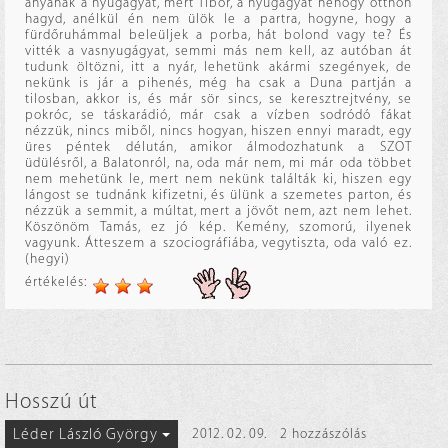
anyának a nyugágyat, mert Tibor, a nyugágyat nehogy otthon
hagyd, anélkül én nem ülök le a partra, hogyne, hogy a
fürdőruhámmal beleüljek a porba, hát bolond vagy te? És
vitték a vasnyugágyat, semmi más nem kell, az autóban át
tudunk öltözni, itt a nyár, lehetünk akármi szegények, de
nekünk is jár a pihenés, még ha csak a Duna partján a
tilosban, akkor is, és már sör sincs, se keresztrejtvény, se
pokróc, se táskarádió, már csak a vízben sodródó fákat
nézzük, nincs miből, nincs hogyan, hiszen ennyi maradt, egy
üres péntek délután, amikor álmodozhatunk a SZOT
üdülésről, a Balatonról, na, oda már nem, mi már oda többet
nem mehetünk le, mert nem nekünk találták ki, hiszen egy
lángost se tudnánk kifizetni, és ülünk a szemetes parton, és
nézzük a semmit, a múltat, mert a jövőt nem, azt nem lehet.
Köszönöm Tamás, ez jó kép. Kemény, szomorú, ilyenek
vagyunk. Átteszem a szociográfiába, vegytiszta, oda való ez.
(hegyi)
értékelés:
Hosszú út
Léder László György
2012. 02. 09.
2 hozzászólás