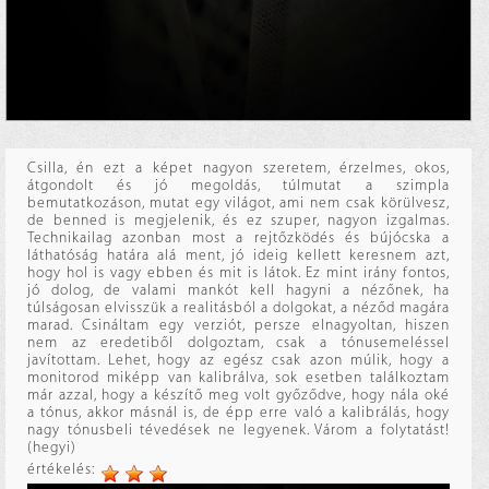
Csilla, én ezt a képet nagyon szeretem, érzelmes, okos,
átgondolt és jó megoldás, túlmutat a szimpla
bemutatkozáson, mutat egy világot, ami nem csak körülvesz,
de benned is megjelenik, és ez szuper, nagyon izgalmas.
Technikailag azonban most a rejtőzködés és bújócska a
láthatóság határa alá ment, jó ideig kellett keresnem azt,
hogy hol is vagy ebben és mit is látok. Ez mint irány fontos,
jó dolog, de valami mankót kell hagyni a nézőnek, ha
túlságosan elvisszük a realitásból a dolgokat, a néződ magára
marad. Csináltam egy verziót, persze elnagyoltan, hiszen
nem az eredetiből dolgoztam, csak a tónusemeléssel
javítottam. Lehet, hogy az egész csak azon múlik, hogy a
monitorod miképp van kalibrálva, sok esetben találkoztam
már azzal, hogy a készítő meg volt győződve, hogy nála oké
a tónus, akkor másnál is, de épp erre való a kalibrálás, hogy
nagy tónusbeli tévedések ne legyenek. Várom a folytatást!
(hegyi)
értékelés: