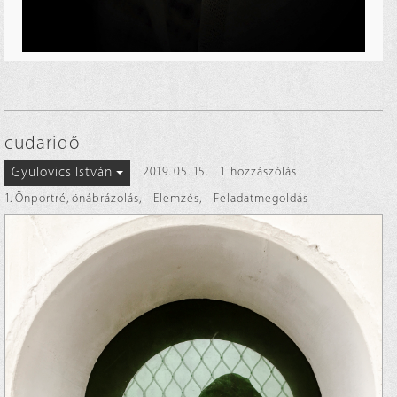
cudaridő
Gyulovics István
2019. 05. 15.
1 hozzászólás
1. Önportré, önábrázolás
,
Elemzés
,
Feladatmegoldás