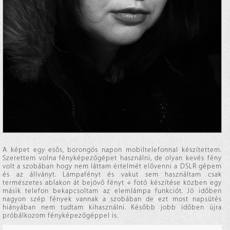
A képet egy esős, borongós napon mobiltelefonnal készítettem.
Szerettem volna fényképezőgépet használni, de olyan kevés fény
volt a szobában hogy nem láttam értelmét elővenni a DSLR gépem
és az állványt. Lámpafényt és vakut sem használtam csak
természetes ablakon át bejövő fényt + fotó készítése közben egy
másik telefon bekapcsoltam az elemlámpa funkciót. Jó időben
nagyon szép fények vannak a szobában de ezt most napsütés
hiányában nem tudtam kihasználni. Később jobb időben újra
próbálkozom fényképezőgéppel is.