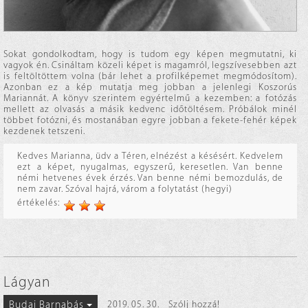
Sokat gondolkodtam, hogy is tudom egy képen megmutatni, ki
vagyok én. Csináltam közeli képet is magamról, legszívesebben azt
is feltöltöttem volna (bár lehet a profilképemet megmódosítom).
Azonban ez a kép mutatja meg jobban a jelenlegi Koszorús
Mariannát. A könyv szerintem egyértelmű a kezemben: a fotózás
mellett az olvasás a másik kedvenc időtöltésem. Próbálok minél
többet fotózni, és mostanában egyre jobban a fekete-fehér képek
kezdenek tetszeni.
Kedves Marianna, üdv a Téren, elnézést a késésért. Kedvelem
ezt a képet, nyugalmas, egyszerű, keresetlen. Van benne
némi hetvenes évek érzés. Van benne némi bemozdulás, de
nem zavar. Szóval hajrá, várom a folytatást (hegyi)
értékelés:
Lágyan
Budai Barnabás
2019. 05. 30.
Szólj hozzá!