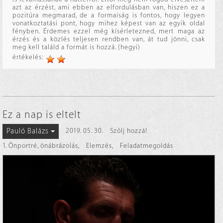
azt az érzést, ami ebben az elfordulásban van, hiszen ez a
pozitúra megmarad, de a formaiság is fontos, hogy legyen
vonatkoztatási pont, hogy mihez képest van az egyik oldal
fényben. Érdemes ezzel még kísérletezned, mert maga az
érzés és a közlés teljesen rendben van, át tud jönni, csak
meg kell találd a formát is hozzá. (hegyi)
értékelés:
Ez a nap is eltelt
Pauló Balázs
2019. 05. 30.
Szólj hozzá!
1. Önportré, önábrázolás
,
Elemzés
,
Feladatmegoldás