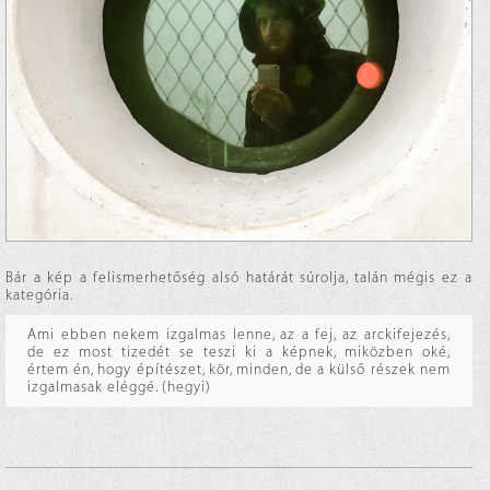
Bár a kép a felismerhetőség alsó határát súrolja, talán mégis ez a
kategória.
Ami ebben nekem izgalmas lenne, az a fej, az arckifejezés,
de ez most tizedét se teszi ki a képnek, miközben oké,
értem én, hogy építészet, kör, minden, de a külső részek nem
izgalmasak eléggé. (hegyi)