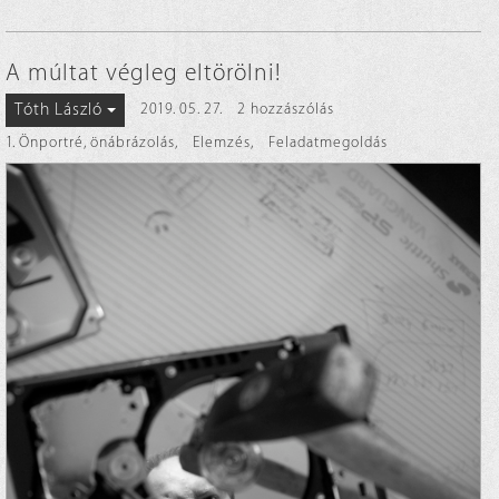
A múltat végleg eltörölni!
Tóth László
2019. 05. 27.
2 hozzászólás
1. Önportré, önábrázolás
,
Elemzés
,
Feladatmegoldás