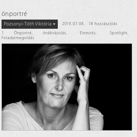
önportré
Pozsonyi-Tóth Viktória
2019. 07. 08.
18 hozzászólás
1. Önportré, önábrázolás
,
Elemzés
,
Spotlight
,
Feladatmegoldás