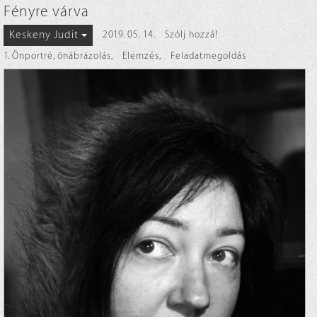
Fényre várva
Keskeny Judit
2019. 05. 14.
Szólj hozzá!
1. Önportré, önábrázolás
,
Elemzés
,
Feladatmegoldás