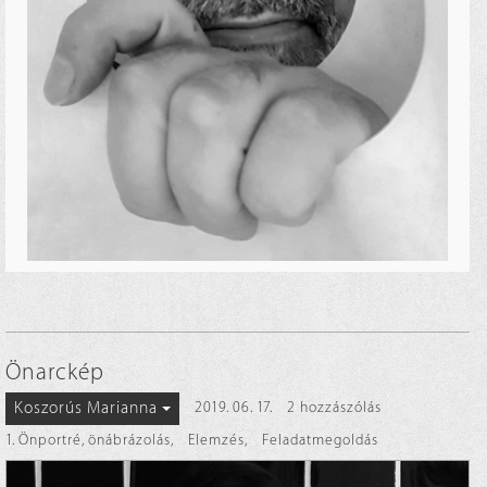
Önarckép
Koszorús Marianna
2019. 06. 17.
2 hozzászólás
1. Önportré, önábrázolás
,
Elemzés
,
Feladatmegoldás