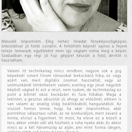
Második önportrém. Elég nehéz feladat fényképezőgéppel,
önkioldóval jó fotót csinálni. A feltöltött képnél sajnos a fejem
teteje lemaradt, egyébként nem igy vágtam volna meg a képet.
Szabadban egy régi jó Fuji géppel készült a fotó, derítőt is
használtam.
Valami itt technikailag nincs rendben, nagyon sok a jpg
képeknél ismert finom tónusokat bekockázó hiba, ez vagy
azért van, mert digitális zoomot használtál, vagy az
utómunkánál történhetett valami, esetleg egy jóval nagyibb
képből vágtad ki ezt a részt, nem tudom, de technikailag ez
pont a bőrnél okoz kockázást és fura hibákat. Maga a
tekintet, a gesztus abszolút jó, ahogy az előzőnél, ebben is
van valami az analóg világ beállításából, hangulatából. Az
viszont fontos lenne, hogy ha akár önportréhoz, akár
portréhoz választasz ruhát, az ne konkuráljon, mert zavaró a
minta, elviszi a figyelmet. Itt most, ha eleve ez a közeli a
terv, akkor simán váll alá húzható a ruha nyaka akár, és akkor
nincs az a két háromszög az alján, ami mint forma idegen,