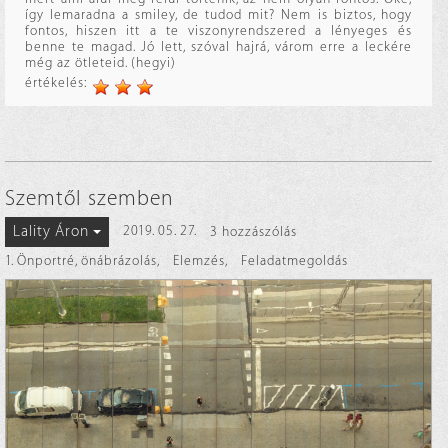
így lemaradna a smiley, de tudod mit? Nem is biztos, hogy
fontos, hiszen itt a te viszonyrendszered a lényeges és
benne te magad. Jó lett, szóval hajrá, várom erre a leckére
még az ötleteid. (hegyi)
értékelés:
Szemtől szemben
Lality Áron
2019. 05. 27.
3 hozzászólás
1. Önportré, önábrázolás
,
Elemzés
,
Feladatmegoldás