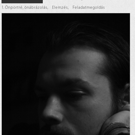
1. Önportré, önábrázolás
,
Elemzés
,
Feladatmegoldás