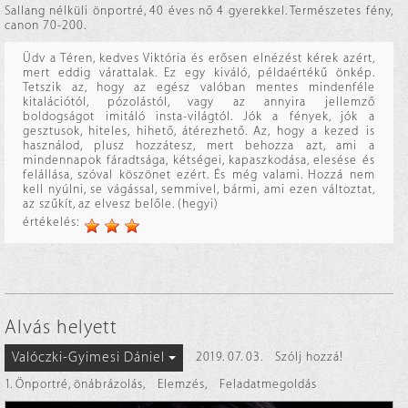
Sallang nélküli önportré, 40 éves nő 4 gyerekkel. Természetes fény,
canon 70-200.
Üdv a Téren, kedves Viktória és erősen elnézést kérek azért,
mert eddig várattalak. Ez egy kiváló, példaértékű önkép.
Tetszik az, hogy az egész valóban mentes mindenféle
kitalációtól, pózolástól, vagy az annyira jellemző
boldogságot imitáló insta-világtól. Jók a fények, jók a
gesztusok, hiteles, hihető, átérezhető. Az, hogy a kezed is
használod, plusz hozzátesz, mert behozza azt, ami a
mindennapok fáradtsága, kétségei, kapaszkodása, elesése és
felállása, szóval köszönet ezért. És még valami. Hozzá nem
kell nyúlni, se vágással, semmivel, bármi, ami ezen változtat,
az szűkít, az elvesz belőle. (hegyi)
értékelés:
Alvás helyett
Valóczki-Gyimesi Dániel
2019. 07. 03.
Szólj hozzá!
1. Önportré, önábrázolás
,
Elemzés
,
Feladatmegoldás