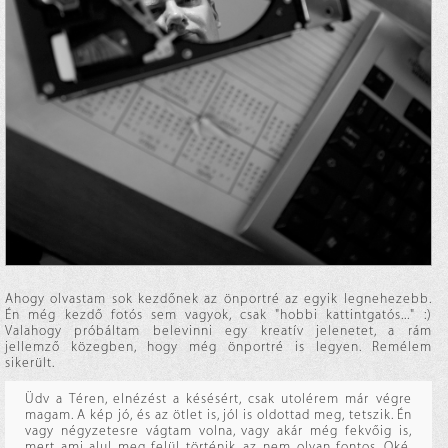
Ahogy olvastam sok kezdőnek az önportré az egyik legnehezebb.
Én még kezdő fotós sem vagyok, csak "hobbi kattintgatós..." :)
Valahogy próbáltam belevinni egy kreatív jelenetet, a rám
jellemző közegben, hogy még önportré is legyen. Remélem
sikerült.
Üdv a Téren, elnézést a késésért, csak utolérem már végre
magam. A kép jó, és az ötlet is, jól is oldottad meg, tetszik. Én
vagy négyzetesre vágtam volna, vagy akár még fekvőig is,
mert ami alul meg felül történik, az nem olyan fontos. Oké,