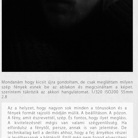
Mondanám hogy kicsit újra gondoltam, de csak megláttam milyen
szép fények esnek be az ablakon és megcsináltam a képet.
szerintem tükrözik az akkori hangulatomat. 1/320 ISO200 55mm
2.8
Az a helyzet, hogy nagyon sok minden a tónusokon és a
fények formát rajzoló módján múlik. A beállításon. A pózon.
A fény, amit észrevettél, szép. És fontos, hogy ilyet megláss.
A kivitelezésnél mégis van valami szégyenlősség. Ha
elfordulsz a fénytől, persze, annak is van jelentése. De
technikailag kell a derítés ahhoz, hogy a fej árnyékos részei
is leválhassanak a háttérről. Ettől még nem fogod elveszíteni