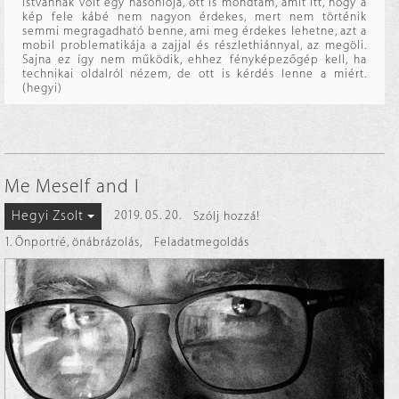
Istvánnak volt egy hasonlója, ott is mondtam, amit itt, hogy a
kép fele kábé nem nagyon érdekes, mert nem történik
semmi megragadható benne, ami meg érdekes lehetne, azt a
mobil problematikája a zajjal és részlethiánnyal, az megöli.
Sajna ez így nem működik, ehhez fényképezőgép kell, ha
technikai oldalról nézem, de ott is kérdés lenne a miért.
(hegyi)
Me Meself and I
Hegyi Zsolt
2019. 05. 20.
Szólj hozzá!
1. Önportré, önábrázolás
,
Feladatmegoldás