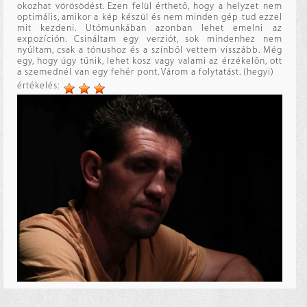
okozhat vörösödést. Ezen felül érthető, hogy a helyzet nem
optimális, amikor a kép készül és nem minden gép tud ezzel
mit kezdeni. Utómunkában azonban lehet emelni az
expozíción. Csináltam egy verziót, sok mindenhez nem
nyúltam, csak a tónushoz és a színből vettem visszább. Még
egy, hogy úgy tűnik, lehet kosz vagy valami az érzékelőn, ott
a szemednél van egy fehér pont. Várom a folytatást. (hegyi)
értékelés: