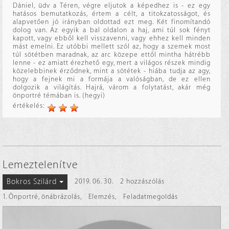
Dániel, üdv a Téren, végre eljutok a képedhez is - ez egy
hatásos bemutatkozás, értem a célt, a titokzatosságot, és
alapvetően jó irányban oldottad ezt meg. Két finomítandó
dolog van. Az egyik a bal oldalon a haj, ami túl sok fényt
kapott, vagy ebből kell visszavenni, vagy ehhez kell minden
mást emelni. Ez utóbbi mellett szól az, hogy a szemek most
túl sötétben maradnak, az arc közepe ettől mintha hátrébb
lenne - ez amiatt érezhető egy, mert a világos részek mindig
közelebbinek érződnek, mint a sötétek - hiába tudja az agy,
hogy a fejnek mi a formája a valóságban, de ez ellen
dolgozik a világítás. Hajrá, várom a folytatást, akár még
önportré témában is. (hegyi)
értékelés:
Lemeztelenítve
Bokros Szilárd
2019. 06. 30.
2 hozzászólás
1. Önportré, önábrázolás
,
Elemzés
,
Feladatmegoldás