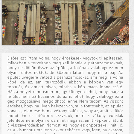
Elsőre azt írtam volna, hogy érdekesek vagytok ti építészek,
miközben a tervekben meg kell lennie a párhuzamosoknak,
hogy ne dőljön össze az épület, a fotóban valahogy ez nem
olyan fontos nektek, de közben látom, hogy mi a baj. Az
épület üvegeire vetted a pérhuzamosokat, ami meg is volna
kábé, de az, ami tükröződik, abban a képben van egy
torzulás, és emiatt olyan, mintha a kép maga lenne csálé.
Hát, a helyet nem ismerem, így könnyen lehet, hogy maga a
felület nem párhuzamos, de az is lehet, hogy valahogy ez a
gép mozgatásával megoldható lenne. Nem tudom. Az viszont
érdekes, hogy ha ilyen helyzet van, mi a fontosabb, az épület
vonalai, jelen esetben a vékony hálózat, vagy az, amit a tükör
mutat. Én ez utóbbira szavazok, mert a vékony vonalak
jelenléte nem olyan erős, mint maga az, amit képként látunk
a visszaverődésben. Namost. Az, hogy ez önportré-e... hát, jó,
az a kis manus ott lenn akkor tehát te vagy, igen, ha akarom,