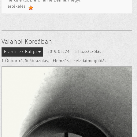
nélküle több erő lenne benne. (hegyi)
értékelés:
Valahol Koreában
Frantisek Balga
2019. 05. 24.
5 hozzászólás
1. Önportré, önábrázolás
,
Elemzés
,
Feladatmegoldás