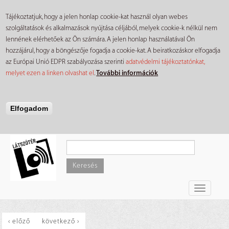
Tájékoztatjuk, hogy a jelen honlap cookie-kat használ olyan webes
szolgáltatások és alkalmazások nyújtása céljából, melyek cookie-k nélkül nem
lennének elérhetőek az Ön számára. A jelen honlap használatával Ön
hozzájárul, hogy a böngészője fogadja a cookie-kat. A beiratkozáskor elfogadja
az Európai Unió EDPR szabályozása szerinti
adatvédelmi tájékoztatónkat,
melyet ezen a linken olvashat el
.
További információk
Elfogadom
Ugrás
a
tartalomra
Keresés
Toggle
navigati
‹ előző
következő ›