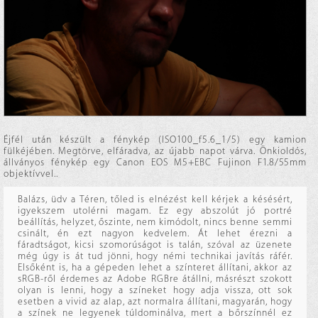
Éjfél után készült a fénykép (ISO100_f5.6_1/5) egy kamion
fülkéjében. Megtörve, elfáradva, az újabb napot várva. Önkioldós,
állványos fénykép egy Canon EOS M5+EBC Fujinon F1.8/55mm
objektívvel..
Balázs, üdv a Téren, tőled is elnézést kell kérjek a késésért,
igyekszem utolérni magam. Ez egy abszolút jó portré
beállítás, helyzet, őszinte, nem kimódolt, nincs benne semmi
csinált, én ezt nagyon kedvelem. Át lehet érezni a
fáradtságot, kicsi szomorúságot is talán, szóval az üzenete
még úgy is át tud jönni, hogy némi technikai javítás ráfér.
Elsőként is, ha a gépeden lehet a színteret állítani, akkor az
sRGB-ről érdemes az Adobe RGBre átállni, másrészt szokott
olyan is lenni, hogy a színeket hogy adja vissza, ott sok
esetben a vivid az alap, azt normalra állítani, magyarán, hogy
a színek ne legyenek túldominálva, mert a bőrszínnél ez