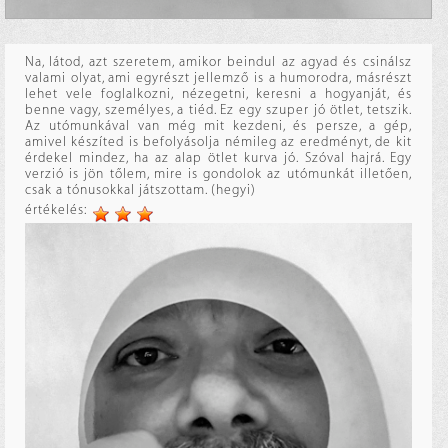
Na, látod, azt szeretem, amikor beindul az agyad és csinálsz
valami olyat, ami egyrészt jellemző is a humorodra, másrészt
lehet vele foglalkozni, nézegetni, keresni a hogyanját, és
benne vagy, személyes, a tiéd. Ez egy szuper jó ötlet, tetszik.
Az utómunkával van még mit kezdeni, és persze, a gép,
amivel készíted is befolyásolja némileg az eredményt, de kit
érdekel mindez, ha az alap ötlet kurva jó. Szóval hajrá. Egy
verzió is jön tőlem, mire is gondolok az utómunkát illetően,
csak a tónusokkal játszottam. (hegyi)
értékelés: