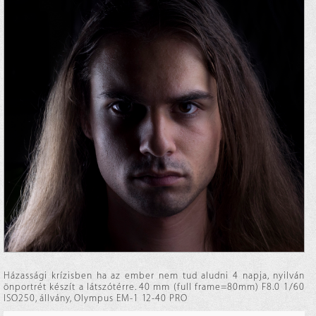
Házassági krízisben ha az ember nem tud aludni 4 napja, nyilván
önportrét készít a látszótérre. 40 mm (full frame=80mm) F8.0 1/60
ISO250, állvány, Olympus EM-1 12-40 PRO