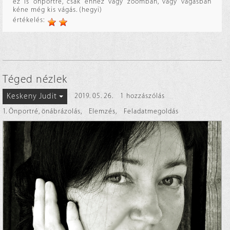
ez is önportré, csak ehhez vagy zoomban, vagy vágásban
kéne még kis vágás. (hegyi)
értékelés:
Téged nézlek
Keskeny Judit
2019. 05. 26.
1 hozzászólás
1. Önportré, önábrázolás
,
Elemzés
,
Feladatmegoldás