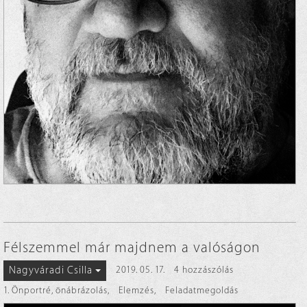
Félszemmel már majdnem a valóságon
Nagyváradi Csilla
2019. 05. 17.
4 hozzászólás
1. Önportré, önábrázolás
,
Elemzés
,
Feladatmegoldás