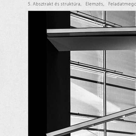
5. Absztrakt és struktúra
,
Elemzés
,
Feladatmego