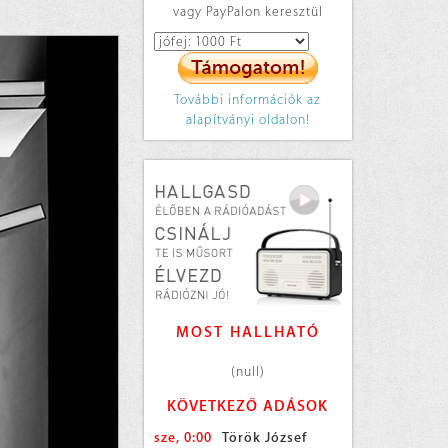
vagy PayPalon keresztül
További információk az
alapítványi oldalon!
MOST HALLHATÓ
(null)
KÖVETKEZŐ ADÁSOK
sze, 0:00
Török József