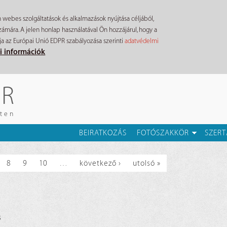
n webes szolgáltatások és alkalmazások nyújtása céljából,
mára. A jelen honlap használatával Ön hozzájárul, hogy a
ja az Európai Unió EDPR szabályozása szerinti
adatvédelmi
i információk
ÉR
eten
BEIRATKOZÁS
FOTÓSZAKKÖR
SZERT
8
9
10
…
következő ›
utolsó »
s