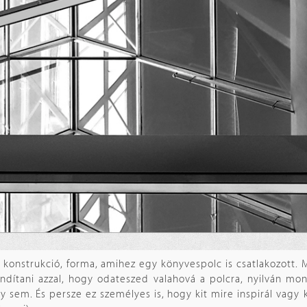
konstrukció, forma, amihez egy könyvespolc is csatlakozott. M
ndítani azzal, hogy odateszed valahová a polcra, nyilván mo
 sem. És persze ez személyes is, hogy kit mire inspirál vagy 