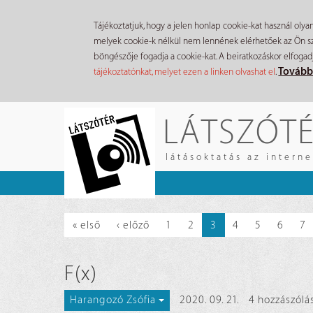
Tájékoztatjuk, hogy a jelen honlap cookie-kat használ olya
melyek cookie-k nélkül nem lennének elérhetőek az Ön szá
böngészője fogadja a cookie-kat. A beiratkozáskor elfogad
Tovább
tájékoztatónkat, melyet ezen a linken olvashat el
.
Ugrás
LÁTSZÓT
a
tartalomra
látásoktatás az intern
« első
‹ előző
1
2
3
4
5
6
7
F(x)
2020. 09. 21.
4 hozzászólá
Harangozó Zsófia