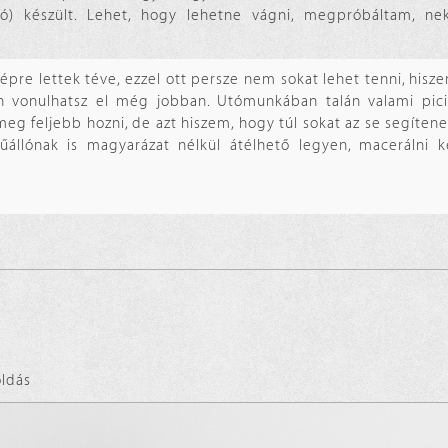
ó) készült. Lehet, hogy lehetne vágni, megpróbáltam, ne
pre lettek téve, ezzel ott persze nem sokat lehet tenni, hisz
tán vonulhatsz el még jobban. Utómunkában talán valami pici
eg feljebb hozni, de azt hiszem, hogy túl sokat az se segítene
állónak is magyarázat nélkül átélhető legyen, macerálni ke
ldás