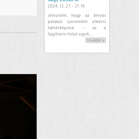
2024. 12. 27. - 21:16
Jelezném, hogy az árnyas
patakot szeretném elkérni
háttérképnek. -- az a
Sagittario folyó egyik…
tovább »