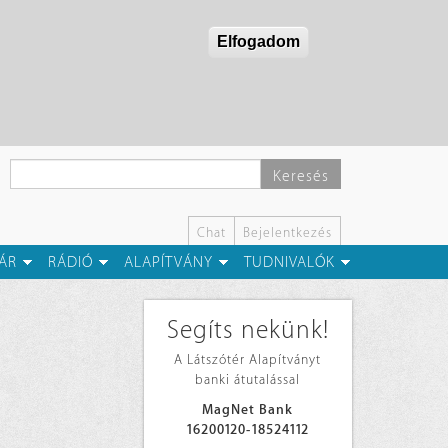
Elfogadom
Keresés
Chat
Bejelentkezés
ÁR
RÁDIÓ
ALAPÍTVÁNY
TUDNIVALÓK
Segíts nekünk!
A Látszótér Alapítványt
banki átutalással
MagNet Bank
16200120-18524112