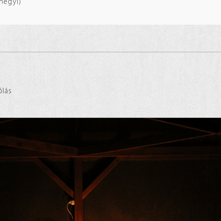
hegyi)
ólás