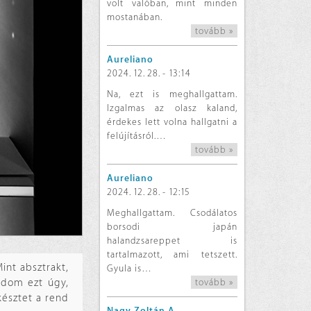
volt valóban, mint minden
mostanában.
tovább »
Aureliano
2024. 12. 28. - 13:14
Na, ezt is meghallgattam.
Izgalmas az olasz kaland,
érdekes lett volna hallgatni a
felújításról.…
tovább »
Aureliano
2024. 12. 28. - 12:15
Meghallgattam. Csodálatos
borsodi japán
halandzsareppet is
tartalmazott, ami tetszett.
int absztrakt,
Gyula is…
tovább »
ndom ezt úgy,
késztet a rend
Nagy Zoltán A.