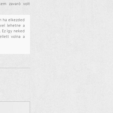
kem zavaró volt
en ha elkezded
vel lehetne a
. Ez így neked
llett volna a