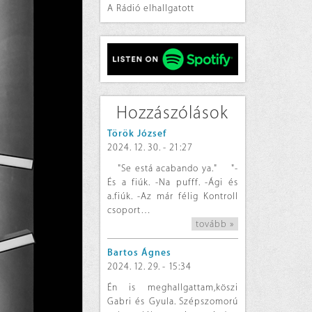
A Rádió elhallgatott
Hozzászólások
Török József
2024. 12. 30. - 21:27
"Se está acabando ya." "-
És a fiúk. -Na pufff. -Ági és
a.fiúk. -Az már félig Kontroll
csoport…
tovább »
Bartos Ágnes
2024. 12. 29. - 15:34
Én is meghallgattam,köszi
Gabri és Gyula. Szépszomorú