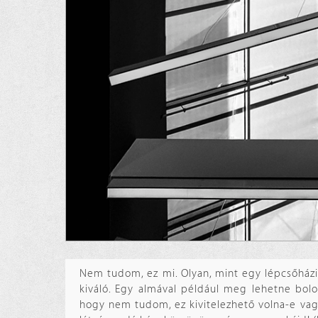
Nem tudom, ez mi. Olyan, mint egy lépcsőházi 
kiváló. Egy almával például meg lehetne bolo
hogy nem tudom, ez kivitelezhető volna-e vagy