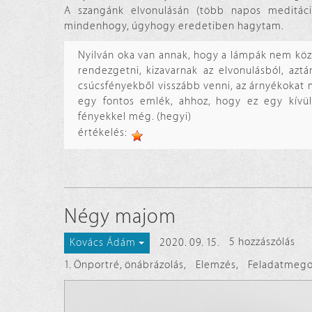
A szangánk elvonulásán (több napos meditáci
mindenhogy, úgyhogy eredetiben hagytam.
Nyilván oka van annak, hogy a lámpák nem közé
rendezgetni, kizavarnak az elvonulásból, az
csúcsfényekből visszább venni, az árnyékokat m
egy fontos emlék, ahhoz, hogy ez egy kívülű
fényekkel még. (hegyi)
értékelés:
Négy majom
2020. 09. 15.
5 hozzászólás
Kovács Ádám
1. Önportré, önábrázolás
,
Elemzés
,
Feladatmego