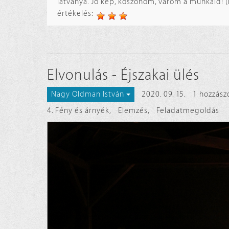
látványa. Jó kép, köszönöm, várom a munkáid! (
értékelés:
Elvonulás - Éjszakai ülés
2020. 09. 15.
1 hozzász
Nagy Oldman István
4. Fény és árnyék
,
Elemzés
,
Feladatmegoldás